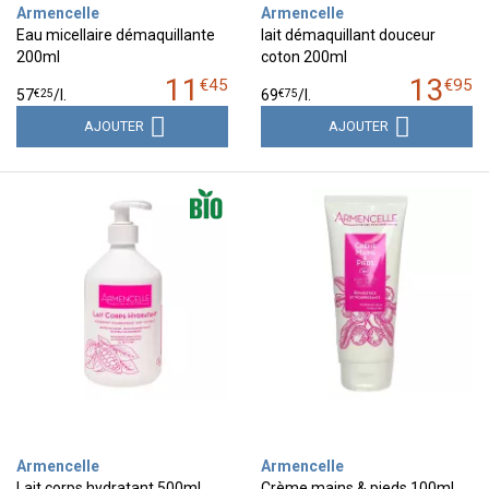
Armencelle
Armencelle
Eau micellaire démaquillante
lait démaquillant douceur
200ml
coton 200ml
11
13
€
45
€
95
€
25
€
75
57
/
l.
69
/
l.
AJOUTER
AJOUTER
Armencelle
Armencelle
Lait corps hydratant 500ml
Crème mains & pieds 100ml