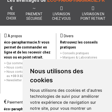
Les avantages de
ÉCO-PARAPHARMACIE.FR
€
PRIX
PAIEMENT
LIVRAISON
LIVRAISON EN
CHOIX
SÉCURISÉ
CHEZ VOUS
POINT RETRAIT
À propos
Divers
éco-parapharmacie.fr vous
Retrouvez les conseils
permet de commander en
pratiques
ligne et de les recevoir chez
Conseils pratiques
vous ou en point retrait.
Marques & Laboratoires
Conditions générales de vente
Qui sommes nous ?
(CGV)
Nous contacter par e-mail
Nous utilisons des
Mentions légales
Nous contacter par téléphone
Données personnelles
au
+33 3 22 71 64 10
cookies
Cookies
Newsletter
Mes préférences Cookies
Grande Pharmacie d’Amiens en
Nous utilisons des cookies et d'autres
ligne
technologies de suivi pour améliorer
€
Livraison / Point retrait
votre expérience de navigation sur
Paiement
Commandez en ligne et
notre site, pour vous montrer un
éco-parapharmacie.fr offre