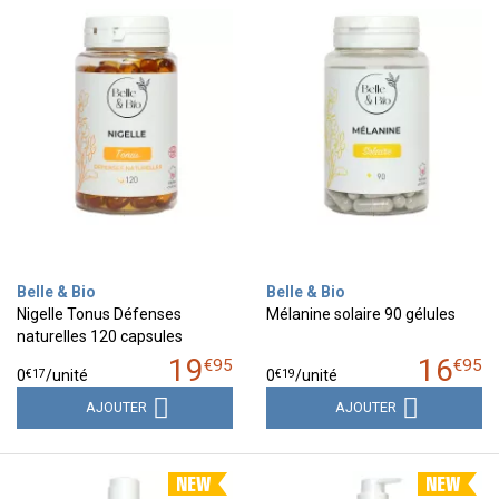
Belle & Bio
Belle & Bio
Nigelle Tonus Défenses
Mélanine solaire 90 gélules
naturelles 120 capsules
19
16
€
95
€
95
€
17
€
19
0
/unité
0
/unité
AJOUTER
AJOUTER