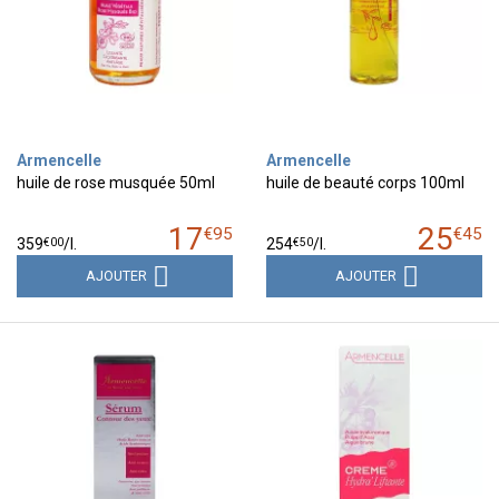
Armencelle
Armencelle
huile de rose musquée 50ml
huile de beauté corps 100ml
17
25
€
95
€
45
€
00
€
50
359
/
l.
254
/
l.
AJOUTER
AJOUTER