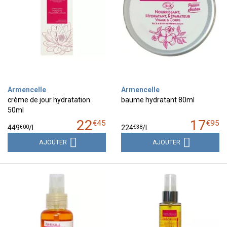
Armencelle
Armencelle
crème de jour hydratation
baume hydratant 80ml
50ml
22
17
€
45
€
95
€
00
€
38
449
/
l.
224
/
l.
AJOUTER
AJOUTER