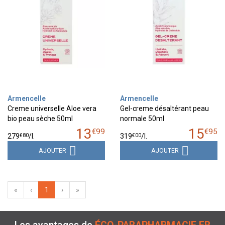
Armencelle
Armencelle
Creme universelle Aloe vera
Gel-creme désaltérant peau
bio peau sèche 50ml
normale 50ml
13
15
€
99
€
95
€
80
€
00
279
/
l.
319
/
l.
AJOUTER
AJOUTER
«
‹
1
›
»