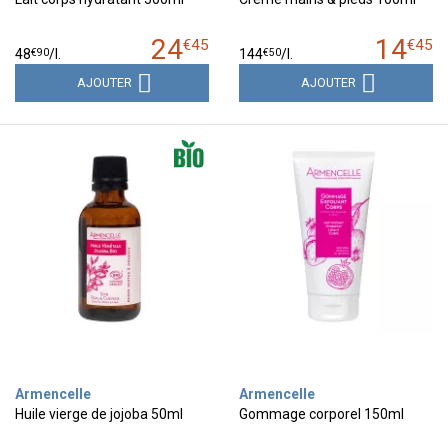
24
14
€
45
€
45
€
90
€
50
48
/
l.
144
/
l.
AJOUTER
AJOUTER
Armencelle
Armencelle
Huile vierge de jojoba 50ml
Gommage corporel 150ml