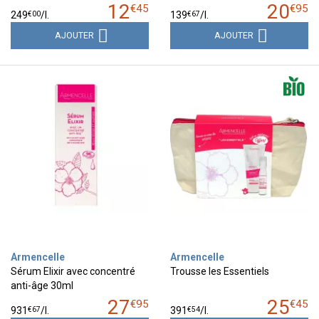
12
20
€
45
€
95
€
00
€
67
249
/
l.
139
/
l.
AJOUTER
AJOUTER
Armencelle
Armencelle
Sérum Elixir avec concentré
Trousse les Essentiels
anti-âge 30ml
27
25
€
95
€
45
€
67
€
54
931
/
l.
391
/
l.