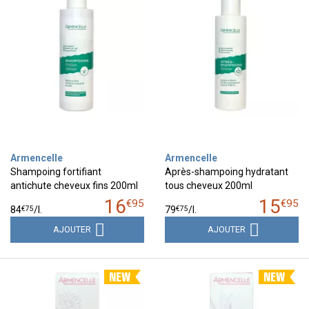
Armencelle
Armencelle
Shampoing fortifiant
Après-shampoing hydratant
antichute cheveux fins 200ml
tous cheveux 200ml
16
15
€
95
€
95
€
75
€
75
84
/
l.
79
/
l.
AJOUTER
AJOUTER