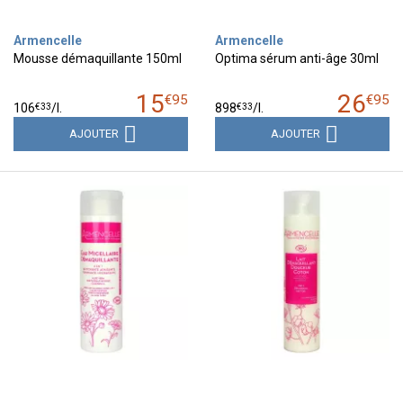
Armencelle
Armencelle
Mousse démaquillante 150ml
Optima sérum anti-âge 30ml
15
26
€
95
€
95
€
33
€
33
106
/
l.
898
/
l.
AJOUTER
AJOUTER