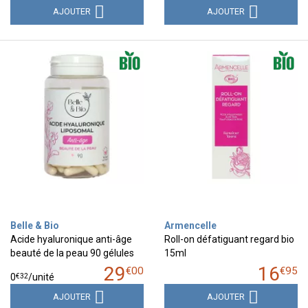
AJOUTER
AJOUTER
Belle & Bio
Armencelle
Acide hyaluronique anti-âge
Roll-on défatiguant regard bio
beauté de la peau 90 gélules
15ml
29
16
€
00
€
95
€
32
0
/unité
AJOUTER
AJOUTER