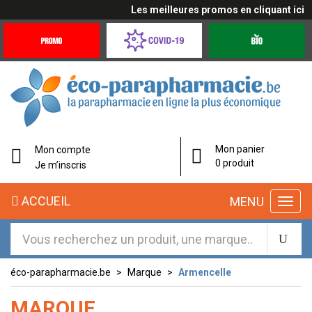
Les meilleures promos en cliquant ici
Promotions
Covid-
Produits
&
19
bio
Offres
Coronavirus
éco-
Mon panier
Mon compte
parapharmacie.fr
0 produit
Je m’inscris
éco-
ACCUEIL
MENU
parapharmacie.fr
éco-parapharmacie.be
Marque
Armencelle
MARQUE