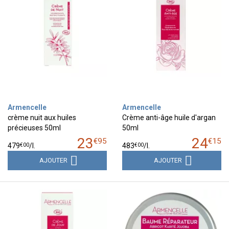
Armencelle
Armencelle
crème nuit aux huiles
Crème anti-âge huile d'argan
précieuses 50ml
50ml
23
24
€
95
€
15
€
00
€
00
479
/
l.
483
/
l.
AJOUTER
AJOUTER