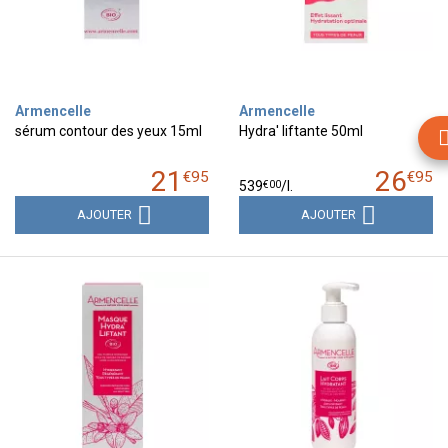
Armencelle
Armencelle
sérum contour des yeux 15ml
Hydra' liftante 50ml
21
26
€
95
€
95
€
00
539
/
l.
AJOUTER
AJOUTER