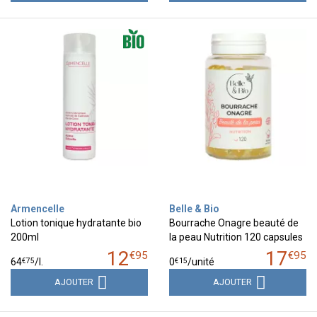
Armencelle
Belle & Bio
Lotion tonique hydratante bio
Bourrache Onagre beauté de
200ml
la peau Nutrition 120 capsules
12
17
€
95
€
95
€
75
€
15
64
/
l.
0
/unité
AJOUTER
AJOUTER