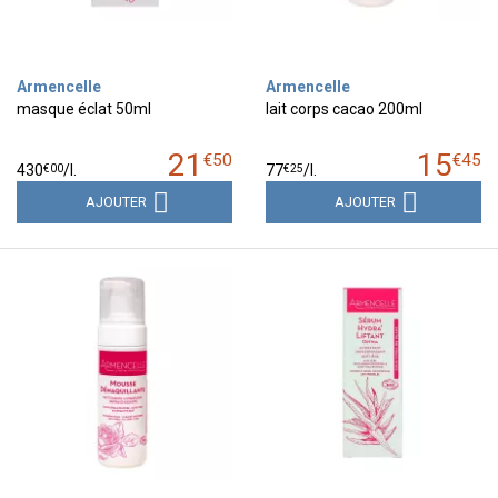
Armencelle
Armencelle
masque éclat 50ml
lait corps cacao 200ml
21
15
€
50
€
45
€
00
€
25
430
/
l.
77
/
l.
AJOUTER
AJOUTER