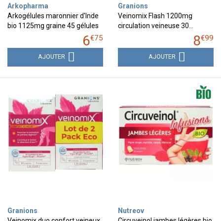
Arkopharma
Granions
Arkogélules maronnier d'Inde
Veinomix Flash 1200mg
bio 1125mg graine 45 gélules
circulation veineuse 30…
6
8
€
75
€
99
AJOUTER
AJOUTER
Granions
Nutreov
Veinomix duo confort veineux
Circuveinol jambes légères bio