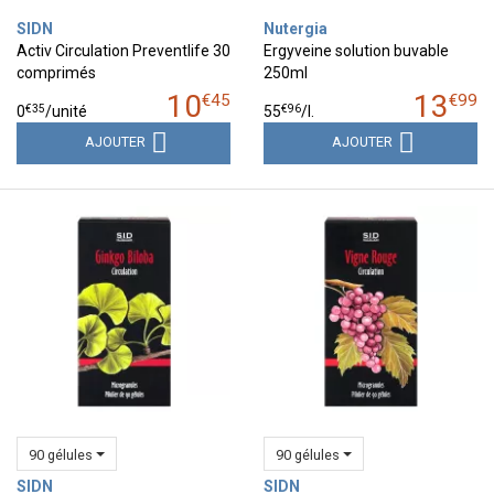
SIDN
Nutergia
Activ Circulation Preventlife 30
Ergyveine solution buvable
comprimés
250ml
10
13
€
45
€
99
€
35
€
96
0
/unité
55
/
l.
AJOUTER
AJOUTER
90 gélules
90 gélules
SIDN
SIDN