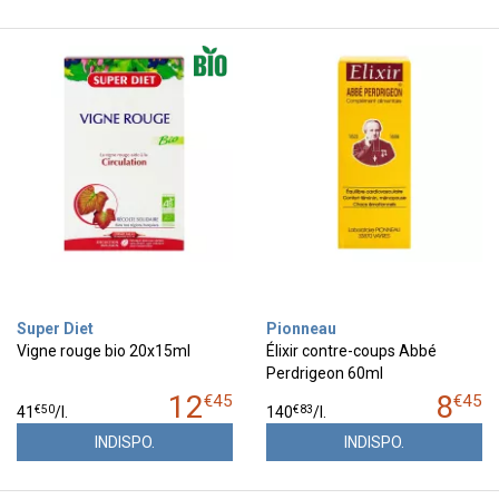
Super Diet
Pionneau
Vigne rouge bio 20x15ml
Élixir contre-coups Abbé
Perdrigeon 60ml
12
8
€
45
€
45
€
50
€
83
41
/
l.
140
/
l.
INDISPO.
INDISPO.