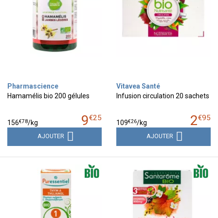
Pharmascience
Vitavea Santé
Hamamélis bio 200 gélules
Infusion circulation 20 sachets
9
2
€
25
€
95
€
78
€
26
156
/kg
109
/kg
AJOUTER
AJOUTER