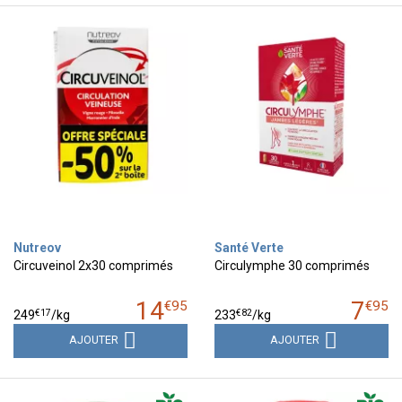
Nutreov
Santé Verte
Circuveinol 2x30 comprimés
Circulymphe 30 comprimés
14
7
€
95
€
95
€
17
€
82
249
/kg
233
/kg
AJOUTER
AJOUTER