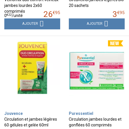
jambes lourdes 2x60
20 sachets
comprimés
26
3
€
95
€
95
€
22
0
/unité
AJOUTER
AJOUTER
Jouvence
Puressentiel
Circulation et jambes légères
Circulation jambes lourdes et
60 gélules et gelée 60ml
gonflées 60 comprimés