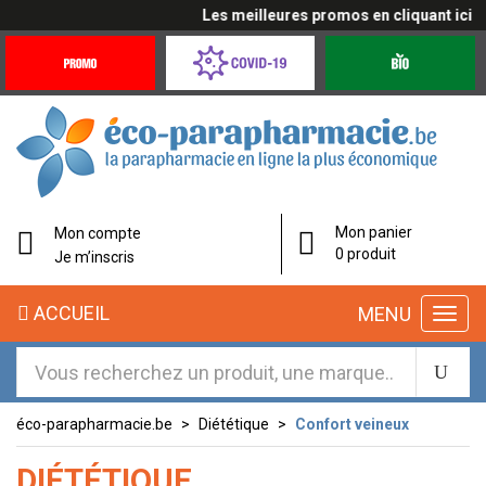
Les meilleures promos en cliquant ici
Promotions
Covid-
Produits
&
19
bio
Offres
Coronavirus
éco-
Mon panier
Mon compte
parapharmacie.fr
0 produit
Je m’inscris
éco-
ACCUEIL
MENU
parapharmacie.fr
éco-parapharmacie.be
Diététique
Confort veineux
DIÉTÉTIQUE