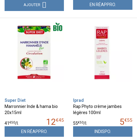
EN RÉAPPRO.
AJOUTER
Super Diet
Iprad
Marronnier Inde & hama bio
Rap Phyto crème jambes
20x15ml
légères 100ml
12
5
€
45
€
55
€
50
€
50
41
/
l.
55
/
l.
EN RÉAPPRO.
INDISPO.