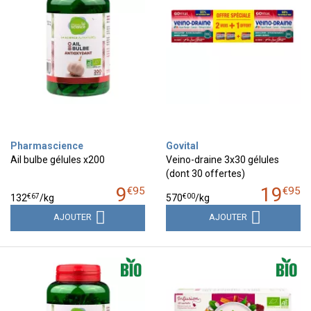
Pharmascience
Govital
Ail bulbe gélules x200
Veino-draine 3x30 gélules
(dont 30 offertes)
9
19
€
95
€
95
€
67
€
00
132
/kg
570
/kg
AJOUTER
AJOUTER