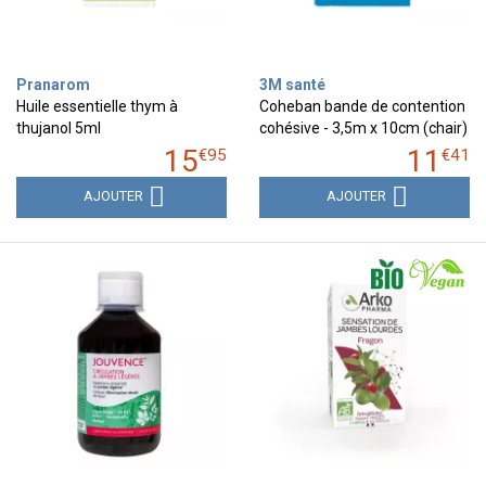
Pranarom
3M santé
Huile essentielle thym à
Coheban bande de contention
thujanol 5ml
cohésive - 3,5m x 10cm (chair)
15
11
€
95
€
41
AJOUTER
AJOUTER