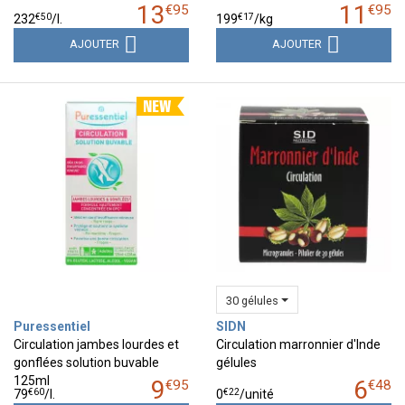
13
11
€
95
€
95
€
50
€
17
232
/
l.
199
/kg
AJOUTER
AJOUTER
30 gélules
Puressentiel
SIDN
Circulation jambes lourdes et
Circulation marronnier d'Inde
gonflées solution buvable
gélules
125ml
9
6
€
95
€
48
€
60
€
22
79
/
l.
0
/unité