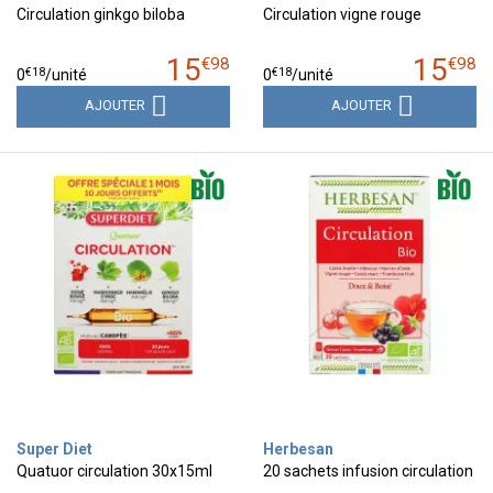
Circulation ginkgo biloba
Circulation vigne rouge
15
15
€
98
€
98
€
18
€
18
0
/unité
0
/unité
AJOUTER
AJOUTER
Super Diet
Herbesan
Quatuor circulation 30x15ml
20 sachets infusion circulation