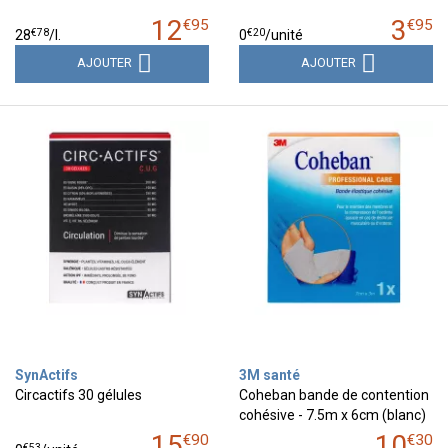
12
3
€
95
€
95
€
78
€
20
28
/
l.
0
/unité
AJOUTER
AJOUTER
SynActifs
3M santé
Circactifs 30 gélules
Coheban bande de contention
cohésive - 7.5m x 6cm (blanc)
15
10
€
90
€
30
€
53