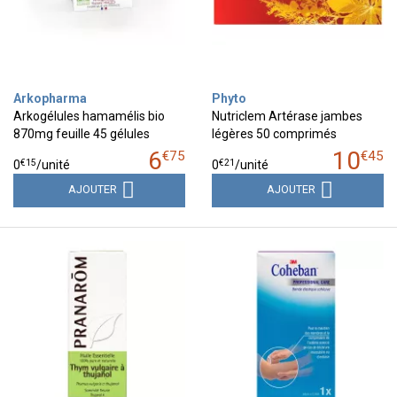
Arkopharma
Phyto
Arkogélules hamamélis bio
Nutriclem Artérase jambes
870mg feuille 45 gélules
légères 50 comprimés
6
10
€
75
€
45
€
15
€
21
0
/unité
0
/unité
AJOUTER
AJOUTER