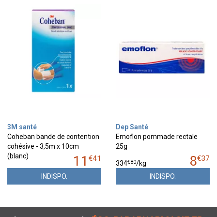
3M santé
Dep Santé
Coheban bande de contention
Emoflon pommade rectale
cohésive - 3,5m x 10cm
25g
(blanc)
11
8
€
41
€
37
€
80
334
/kg
INDISPO.
INDISPO.