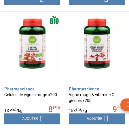
Pharmascience
Pharmascience
Gélules de vignes rouge x200
Vigne rouge & vitamine C
gélules x200
8
9
€
95
€
95
€
69
€
08
137
/kg
153
/kg
AJOUTER
AJOUTER