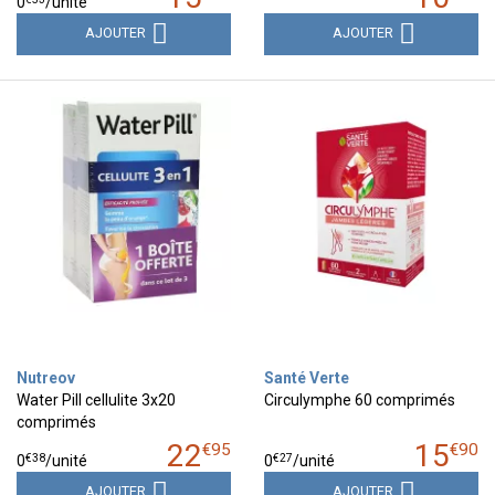
0
/unité
AJOUTER
AJOUTER
Nutreov
Santé Verte
Water Pill cellulite 3x20
Circulymphe 60 comprimés
comprimés
22
15
€
95
€
90
€
38
€
27
0
/unité
0
/unité
AJOUTER
AJOUTER