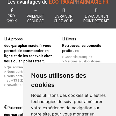
Les avantages de
ÉCO-PARAPHARMACIE.FR
€
PRIX
PAIEMENT
LIVRAISON
LIVRAISON EN
CHOIX
SÉCURISÉ
CHEZ VOUS
POINT RETRAIT
À propos
Divers
éco-parapharmacie.fr vous
Retrouvez les conseils
permet de commander en
pratiques
ligne et de les recevoir chez
Conseils pratiques
vous ou en point retrait.
Marques & Laboratoires
Conditions générales de vente
Qui sommes nous ?
(CGV)
Nous contacter par e-mail
Nous utilisons des
Mentions légales
Nous contacter par téléphone
Données personnelles
au
+33 3 22 71 64 10
cookies
Cookies
Newsletter
Mes préférences Cookies
Grande Pharmacie d’Amiens en
Nous utilisons des cookies et d'autres
ligne
technologies de suivi pour améliorer
€
Livraison / Point retrait
votre expérience de navigation sur
Paiement
Commandez en ligne et
notre site, pour vous montrer un
éco-parapharmacie.fr offre