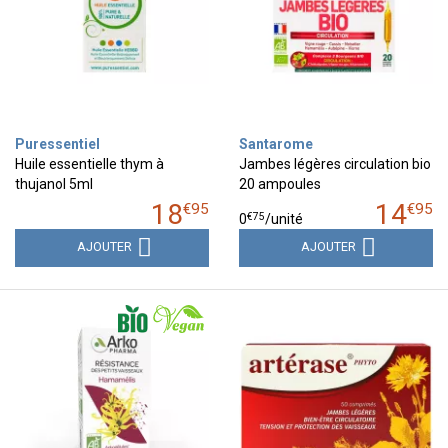
Puressentiel
Santarome
Huile essentielle thym à
Jambes légères circulation bio
thujanol 5ml
20 ampoules
18
14
€
95
€
95
€
75
0
/unité
AJOUTER
AJOUTER