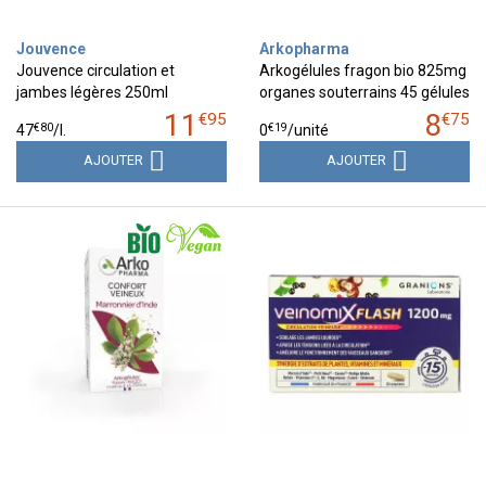
Jouvence
Arkopharma
Jouvence circulation et
Arkogélules fragon bio 825mg
jambes légères 250ml
organes souterrains 45 gélules
11
8
€
95
€
75
€
80
€
19
47
/
l.
0
/unité
AJOUTER
AJOUTER