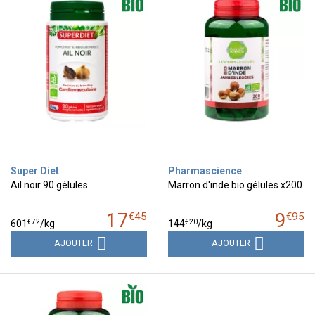
Super Diet
Pharmascience
Ail noir 90 gélules
Marron d'inde bio gélules x200
17
9
€
45
€
95
€
72
€
20
601
/kg
144
/kg
AJOUTER
AJOUTER