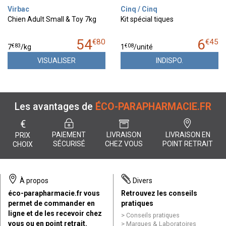
Virbac
Cinq / Cinq
Chien Adult Small & Toy 7kg
Kit spécial tiques
54
6
€
80
€
45
€
83
€
08
7
/kg
1
/unité
VISUALISER
INDISPO.
Les avantages de
ÉCO-PARAPHARMACIE.FR
€
PAIEMENT
LIVRAISON
LIVRAISON EN
PRIX
SÉCURISÉ
CHEZ VOUS
POINT RETRAIT
CHOIX
À propos
Divers
éco-parapharmacie.fr vous
Retrouvez les conseils
permet de commander en
pratiques
ligne et de les recevoir chez
Conseils pratiques
vous ou en point retrait.
Marques & Laboratoires