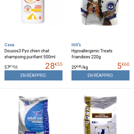
Ceva
Hill's
Douxos3 Pyo chien chat
Hypoallergenic Treats
shampoing purifiant 500ml
friandises 220g
28
5
€
55
€
60
€
10
€
45
57
/
l.
25
/kg
EN RÉAPPRO.
EN RÉAPPRO.