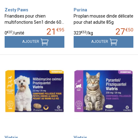
Zesty Paws
Purina
Friandises pour chien
Proplan mousse dinde délicate
multifonctions 5en1 dinde 60…
pour chat adulte 85g
21
27
€
95
€
50
€
37
€
53
0
/unité
323
/kg
AJOUTER
AJOUTER
Viatris
Viatris