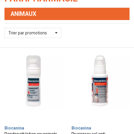
ANIMAUX
Trier par promotions
Biocanina
Biocanina
Randopatt lotion coussinets
Prurispray sol anti-