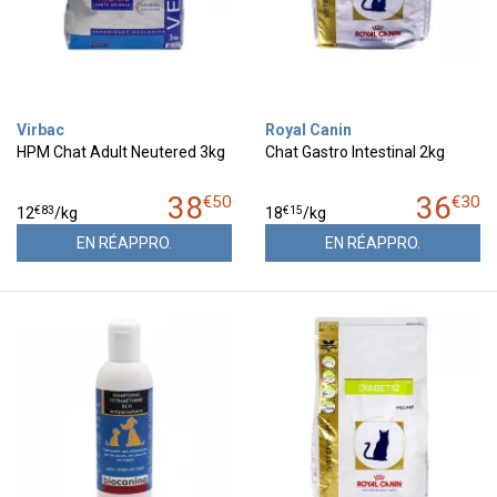
Virbac
Royal Canin
HPM Chat Adult Neutered 3kg
Chat Gastro Intestinal 2kg
38
36
€
50
€
30
€
83
€
15
12
/kg
18
/kg
EN RÉAPPRO.
EN RÉAPPRO.