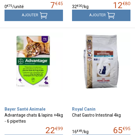
7
12
€
45
€
80
€
75
€
00
0
/unité
32
/kg
AJOUTER
AJOUTER
Bayer Santé Animale
Royal Canin
Advantage chats & lapins +4kg
Chat Gastro Intestinal 4kg
- 6 pipettes
22
65
€
99
€
95
€
49
16
/kg