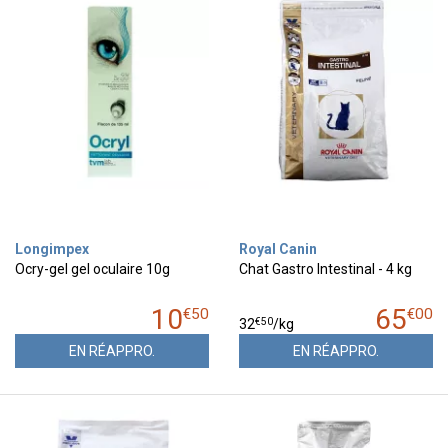
Longimpex
Royal Canin
Ocry-gel gel oculaire 10g
Chat Gastro Intestinal - 4 kg
10
65
€
50
€
00
€
50
32
/kg
EN RÉAPPRO.
EN RÉAPPRO.