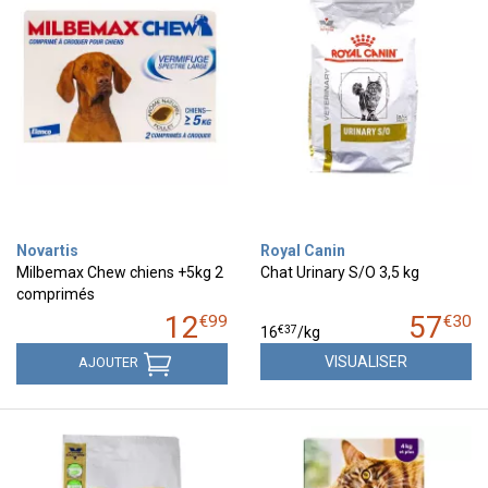
Novartis
Royal Canin
Milbemax Chew chiens +5kg 2
Chat Urinary S/O 3,5 kg
comprimés
12
57
€
99
€
30
€
37
16
/kg
VISUALISER
AJOUTER