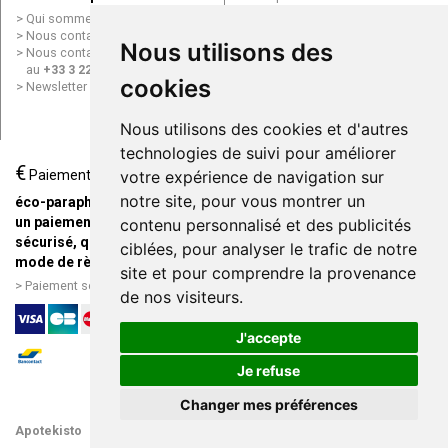
Conditions générales de vente
Qui sommes nous ?
(CGV)
Nous contacter par e-mail
Nous utilisons des
Mentions légales
Nous contacter par téléphone
Données personnelles
au
+33 3 22 71 64 10
Cookies
cookies
Newsletter
Mes préférences Cookies
Grande Pharmacie d’Amiens en
Nous utilisons des cookies et d'autres
ligne
technologies de suivi pour améliorer
€
Livraison / Point retrait
Paiement
votre expérience de navigation sur
Commandez en ligne et
notre site, pour vous montrer un
éco-parapharmacie.fr offre
recevez votre commande
un paiement entièrement
contenu personnalisé et des publicités
rapidement chez vous ou en
sécurisé, quel que soit le
ciblées, pour analyser le trafic de notre
point retrait
mode de règlement
site et pour comprendre la provenance
Livraison chez vous ou en
Paiement sécurisé et simple
de nos visiteurs.
points relais
J'accepte
Je refuse
Changer mes préférences
Apotekisto