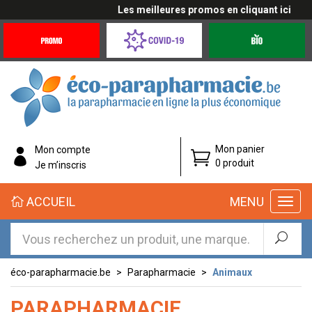
Les meilleures promos en cliquant ici
Promotions
Covid-
Produits
&
19
bio
Offres
Coronavirus
éco-
Mon panier
Mon compte
parapharmacie.fr
0 produit
Je m’inscris
éco-
ACCUEIL
MENU
parapharmacie.fr
éco-parapharmacie.be
Parapharmacie
Animaux
PARAPHARMACIE