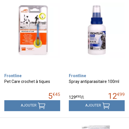
Frontline
Frontline
Pet Care crochet à tiques
Spray antiparasitaire 100ml
5
12
€
45
€
99
€
90
129
/
l.
AJOUTER
AJOUTER