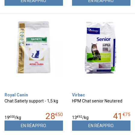
EN RÉAPPRO.
EN RÉAPPRO.
Royal Canin
Virbac
Chat Satiety support - 1,5 kg
HPM Chat senior Neutered
28
41
€
50
€
75
€
00
€
92
19
/kg
13
/kg
EN RÉAPPRO.
EN RÉAPPRO.