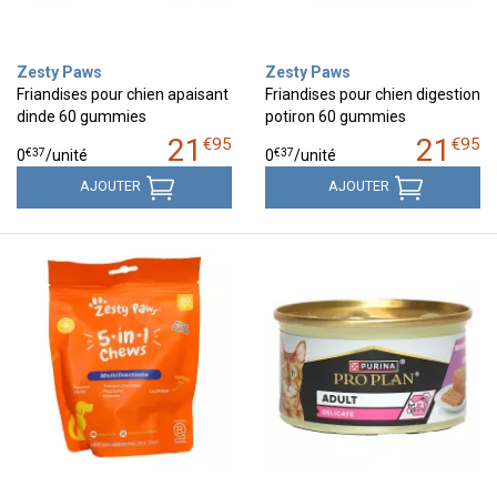
Zesty Paws
Zesty Paws
Friandises pour chien apaisant
Friandises pour chien digestion
dinde 60 gummies
potiron 60 gummies
21
21
€
95
€
95
€
37
€
37
0
/unité
0
/unité
AJOUTER
AJOUTER