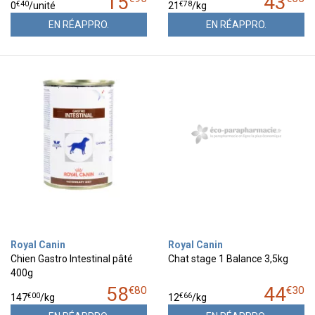
15
43
€
40
€
78
0
/unité
21
/kg
EN RÉAPPRO.
EN RÉAPPRO.
Royal Canin
Royal Canin
Chien Gastro Intestinal pâté
Chat stage 1 Balance 3,5kg
400g
58
44
€
80
€
30
€
00
€
66
147
/kg
12
/kg