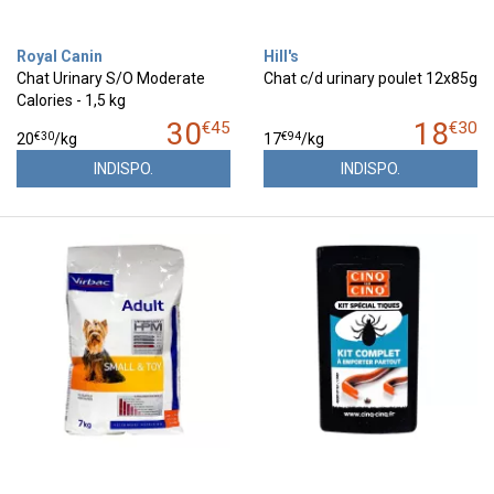
Royal Canin
Hill's
Chat Urinary S/O Moderate
Chat c/d urinary poulet 12x85g
Calories - 1,5 kg
30
18
€
45
€
30
€
30
€
94
20
/kg
17
/kg
INDISPO.
INDISPO.