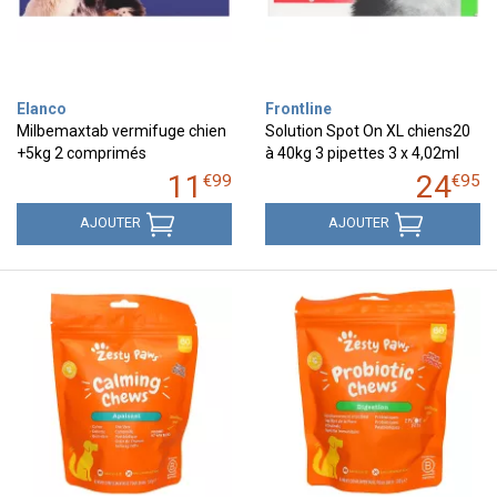
Elanco
Frontline
Milbemaxtab vermifuge chien
Solution Spot On XL chiens20
+5kg 2 comprimés
à 40kg 3 pipettes 3 x 4,02ml
11
24
€
99
€
95
AJOUTER
AJOUTER