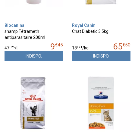
Biocanina
Royal Canin
shamp Tétrameth
Chat Diabetic 3,5kg
antiparasitaire 200ml
9
65
€
45
€
50
€
25
€
71
47
/
l.
18
/kg
INDISPO.
INDISPO.