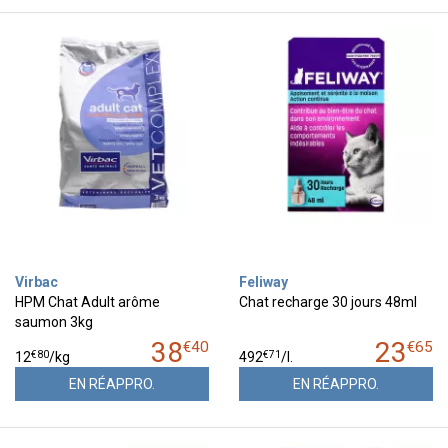
Virbac
Feliway
HPM Chat Adult arôme
Chat recharge 30 jours 48ml
saumon 3kg
38
23
€
40
€
65
€
80
€
71
12
/kg
492
/
l.
EN RÉAPPRO.
EN RÉAPPRO.