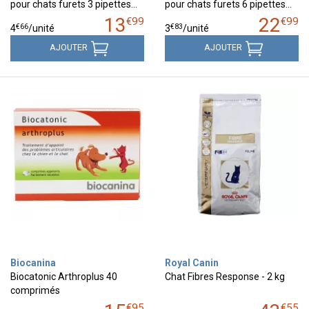
pour chats furets 3 pipettes…
pour chats furets 6 pipettes…
13
22
€
99
€
99
€
66
€
83
4
/unité
3
/unité
AJOUTER
AJOUTER
Biocanina
Royal Canin
Biocatonic Arthroplus 40
Chat Fibres Response - 2 kg
comprimés
€
95
€
55