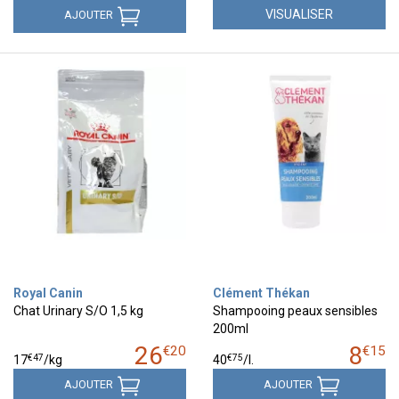
VISUALISER
AJOUTER
Royal Canin
Clément Thékan
Chat Urinary S/O 1,5 kg
Shampooing peaux sensibles
200ml
26
8
€
20
€
15
€
47
€
75
17
/kg
40
/
l.
AJOUTER
AJOUTER