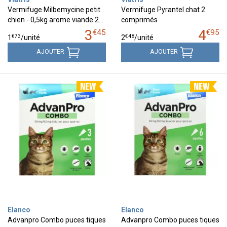
Vermifuge Milbemycine petit
Vermifuge Pyrantel chat 2
chien - 0,5kg arome viande 2…
comprimés
3
4
€
45
€
95
€
73
€
48
1
/unité
2
/unité
AJOUTER
AJOUTER
Elanco
Elanco
Advanpro Combo puces tiques
Advanpro Combo puces tiques