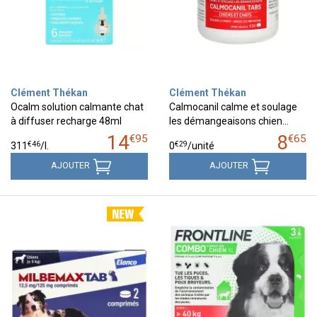
Clément Thékan
Clément Thékan
Ocalm solution calmante chat
Calmocanil calme et soulage
à diffuser recharge 48ml
les démangeaisons chien…
14
8
€
95
€
65
€
46
€
29
311
/
l.
0
/unité
AJOUTER
AJOUTER