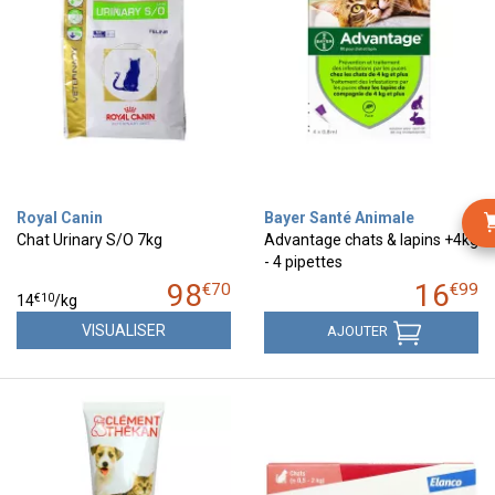
Royal Canin
Bayer Santé Animale
Chat Urinary S/O 7kg
Advantage chats & lapins +4kg
- 4 pipettes
98
16
€
70
€
99
€
10
14
/kg
VISUALISER
AJOUTER