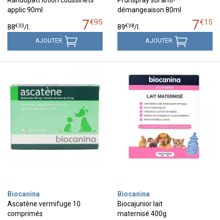
applic 90ml
démangeaison 80ml
7
7
€
95
€
15
€
33
€
38
88
/
l.
89
/
l.
AJOUTER
AJOUTER
Biocanina
Biocanina
Ascatène vermifuge 10
Biocajunior lait
comprimés
maternisé 400g