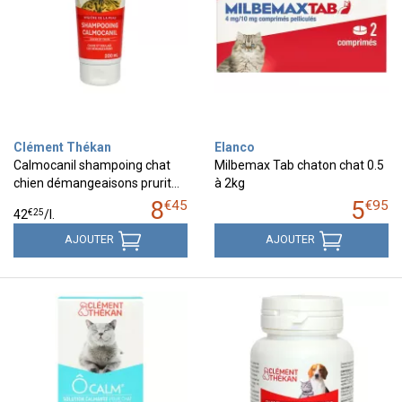
Clément Thékan
Elanco
Calmocanil shampoing chat
Milbemax Tab chaton chat 0.5
chien démangeaisons prurit…
à 2kg
8
5
€
45
€
95
€
25
42
/
l.
AJOUTER
AJOUTER