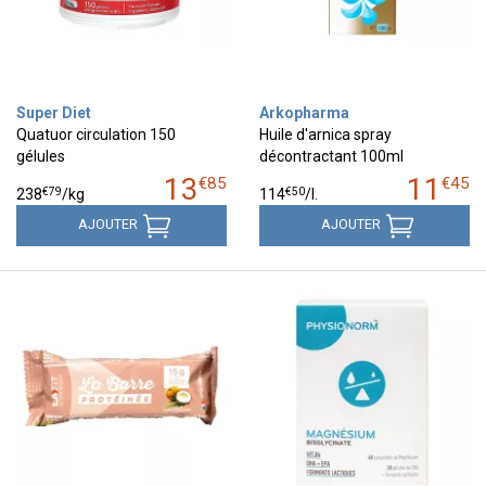
Super Diet
Arkopharma
Quatuor circulation 150
Huile d'arnica spray
gélules
décontractant 100ml
13
11
€
85
€
45
€
79
€
50
238
/kg
114
/
l.
AJOUTER
AJOUTER