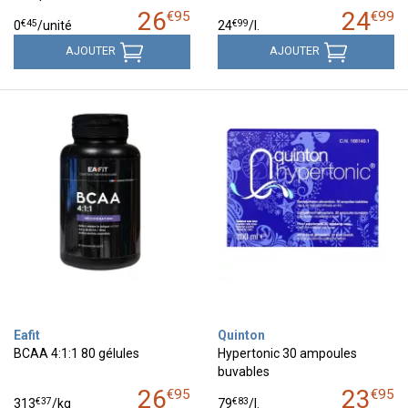
26
24
€
95
€
99
€
45
€
99
0
/unité
24
/
l.
AJOUTER
AJOUTER
Eafit
Quinton
BCAA 4:1:1 80 gélules
Hypertonic 30 ampoules
buvables
26
23
€
95
€
95
€
37
€
83
313
/kg
79
/
l.