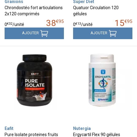
Granions
Super Diet
Chrondostéo fort articulations
Quatuor Circulation 120
2x120 comprimés
gélules
38
15
€
95
€
95
€
32
€
13
0
/unité
0
/unité
AJOUTER
AJOUTER
Eafit
Nutergia
Pure Isolate proteines fruits
Ergycartil Flex 90 gélules