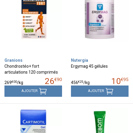
Granions
Nutergia
Chondrostéo+ fort
Ergymag 45 gélules
articulations 120 comprimés
26
10
€
90
€
95
€
00
€
25
269
/kg
456
/kg
AJOUTER
AJOUTER