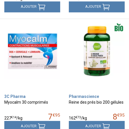
AJOUTER
AJOUTER
3C Pharma
Pharmascience
Myocalm 30 comprimés
Reine des prés bio 200 gélules
7
8
€
95
€
95
€
14
€
73
227
/kg
162
/kg
AJOUTER
AJOUTER