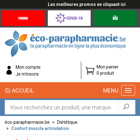
Les meilleures promos en cliquant ici
Promotions
Covid-
Produits
&
19
bio
Offres
Coronavirus
éco-
Mon panier
Mon compte
parapharmacie.fr
0 produit
Je m’inscris
éco-
ACCUEIL
MENU
parapharmacie.fr
éco-parapharmacie.be
Diététique
Confort muscle articulation