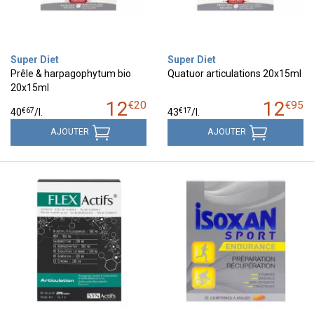
Super Diet
Super Diet
Prêle & harpagophytum bio
Quatuor articulations 20x15ml
20x15ml
12
12
€
20
€
95
€
67
€
17
40
/
l.
43
/
l.
AJOUTER
AJOUTER