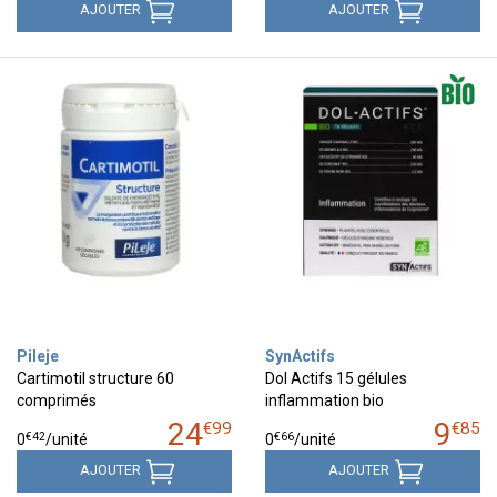
AJOUTER
AJOUTER
Pileje
SynActifs
Cartimotil structure 60
Dol Actifs 15 gélules
comprimés
inflammation bio
24
9
€
99
€
85
€
42
€
66
0
/unité
0
/unité
AJOUTER
AJOUTER