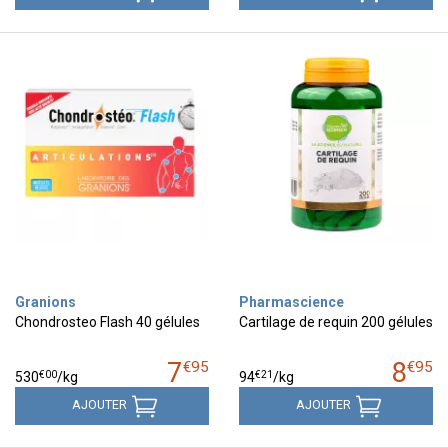
Granions
Pharmascience
Chondrosteo Flash 40 gélules
Cartilage de requin 200 gélules
7
8
€
95
€
95
€
00
€
21
530
/kg
94
/kg
AJOUTER
AJOUTER