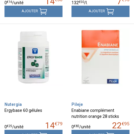
14
7
€
16
€
50
0
/unité
132
/
l.
AJOUTER
AJOUTER
Nutergia
Pileje
Ergybase 60 gélules
Enabiane complément
nutrition orange 28 sticks
14
22
€
79
€
95
€
25
€
82
0
/unité
0
/unité