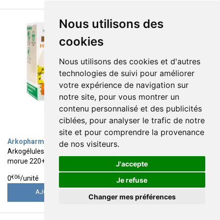
Nous utilisons des
cookies
Nous utilisons des cookies et d'autres
technologies de suivi pour améliorer
votre expérience de navigation sur
notre site, pour vous montrer un
contenu personnalisé et des publicités
ciblées, pour analyser le trafic de notre
site et pour comprendre la provenance
Arkopharma
SIDN
de nos visiteurs.
Arkogélules huile foie de
Preventlife décontractant
morue 220+60 gélules
musculaire 30 comprimés
J'accepte
15
9
€
95
€
45
€
06
€
32
0
/unité
0
/unité
Je refuse
AJOUTER
AJOUTER
Changer mes préférences