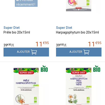
récemment !
Super Diet
Super Diet
Prêle bio 20x15ml
Harpagophytum bio 20x15ml
11
11
€
95
€
95
€
83
€
83
39
/
l.
39
/
l.
AJOUTER
AJOUTER