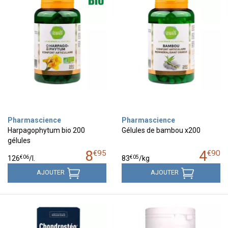
Pharmascience
Pharmascience
Harpagophytum bio 200
Gélules de bambou x200
gélules
8
4
€
95
€
90
€
06
€
05
126
/
l.
83
/kg
AJOUTER
AJOUTER