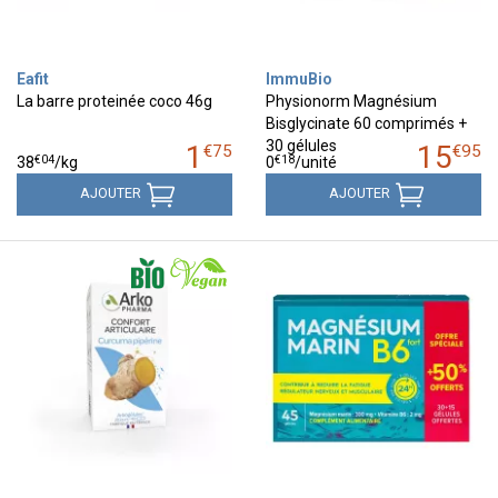
Eafit
ImmuBio
La barre proteinée coco 46g
Physionorm Magnésium
Bisglycinate 60 comprimés +
30 gélules
1
15
€
75
€
95
€
04
€
18
38
/kg
0
/unité
AJOUTER
AJOUTER