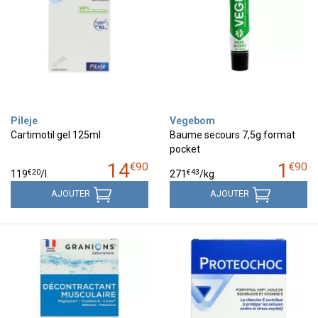
Pileje
Vegebom
Cartimotil gel 125ml
Baume secours 7,5g format
pocket
14
1
€
90
€
90
€
20
€
43
119
/
l.
271
/kg
AJOUTER
AJOUTER