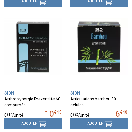
AJOUTER
AJOUTER
SIDN
SIDN
Arthro synergie Preventlife 60
Articulations bambou 30
comprimés
gélules
10
6
€
45
€
48
€
17
€
22
0
/unité
0
/unité
AJOUTER
AJOUTER