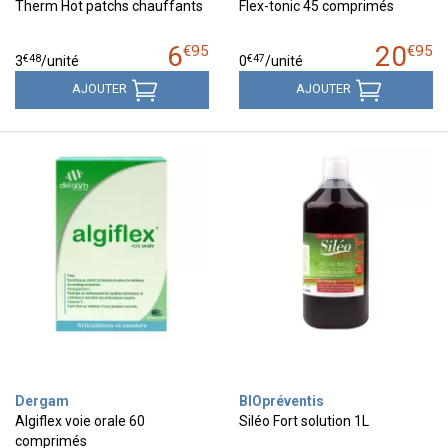
Therm Hot patchs chauffants
Flex-tonic 45 comprimés
6
20
€
95
€
95
€
48
€
47
3
/unité
0
/unité
AJOUTER
AJOUTER
Dergam
BIOpréventis
Algiflex voie orale 60
Siléo Fort solution 1L
comprimés