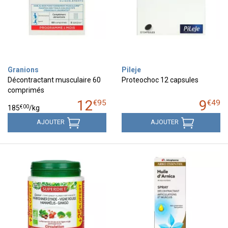
Granions
Pileje
Décontractant musculaire 60
Proteochoc 12 capsules
comprimés
12
9
€
95
€
49
€
00
185
/kg
AJOUTER
AJOUTER