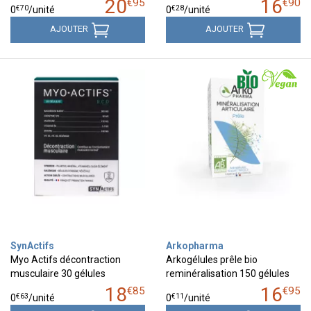
20
16
€
95
€
90
€
70
€
28
0
/unité
0
/unité
AJOUTER
AJOUTER
SynActifs
Arkopharma
Myo Actifs décontraction
Arkogélules prêle bio
musculaire 30 gélules
reminéralisation 150 gélules
18
16
€
85
€
95
€
63
€
11
0
/unité
0
/unité