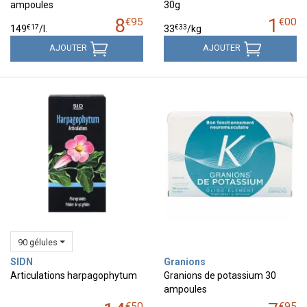
ampoules
30g
8
1
€
95
€
00
€
17
€
33
149
/
l.
33
/kg
AJOUTER
AJOUTER
90 gélules
SIDN
Granions
Articulations harpagophytum
Granions de potassium 30
ampoules
€
50
€
95