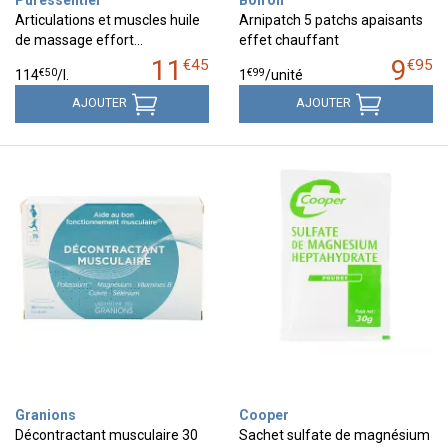
Articulations et muscles huile
Arnipatch 5 patchs apaisants
de massage effort…
effet chauffant
11
9
€
45
€
95
€
50
€
99
114
/
l.
1
/unité
AJOUTER
AJOUTER
Granions
Cooper
Décontractant musculaire 30
Sachet sulfate de magnésium