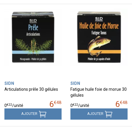
SIDN
SIDN
Articulations prêle 30 gélules
Fatigue huile foie de morue 30
gélules
6
6
€
48
€
48
€
22
€
22
0
/unité
0
/unité
AJOUTER
AJOUTER