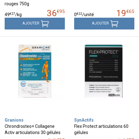
rouges 750g
36
19
€
95
€
65
€
27
€
22
49
/kg
0
/unité
AJOUTER
AJOUTER
Granions
SynActifs
Chrondrosteo+ Collagene
Flex Protect articulations 60
Activ articulations 30 gélules
gélules