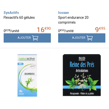
SynActifs
Isoxan
Flexactifs 60 gélules
Sport endurance 20
comprimés
16
9
€
90
€
95
€
28
€
50
0
/unité
0
/unité
AJOUTER
AJOUTER