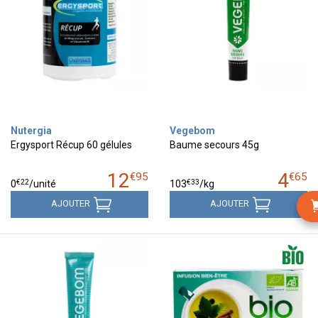
Nutergia
Vegebom
Ergysport Récup 60 gélules
Baume secours 45g
12
4
€
95
€
65
€
22
€
33
0
/unité
103
/kg
AJOUTER
AJOUTER