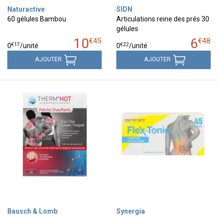
Naturactive
SIDN
60 gélules Bambou
Articulations reine des prés 30
gélules
10
6
€
45
€
48
€
17
€
22
0
/unité
0
/unité
AJOUTER
AJOUTER
Bausch & Lomb
Synergia