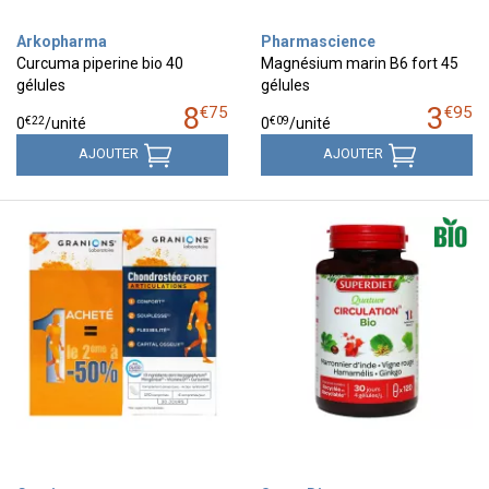
Arkopharma
Pharmascience
Curcuma piperine bio 40
Magnésium marin B6 fort 45
gélules
gélules
8
3
€
75
€
95
€
22
€
09
0
/unité
0
/unité
AJOUTER
AJOUTER