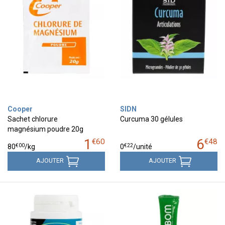
Cooper
SIDN
Sachet chlorure
Curcuma 30 gélules
magnésium poudre 20g
1
6
€
60
€
48
€
00
€
22
80
/kg
0
/unité
AJOUTER
AJOUTER