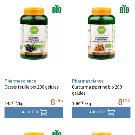
Pharmascience
Pharmascience
Cassis feuille bio 200 gélules
Curcurma pipérine bio 200
gélules
8
8
€
95
€
20
€
06
€
49
142
/kg
106
/kg
AJOUTER
AJOUTER