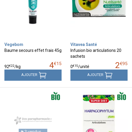
Vegebom
Vitavea Santé
Baume secours effet frais 45g
Infusion bio articulations 20
sachets
4
2
€
15
€
95
€
22
€
15
92
/kg
0
/unité
AJOUTER
AJOUTER
3 vendus