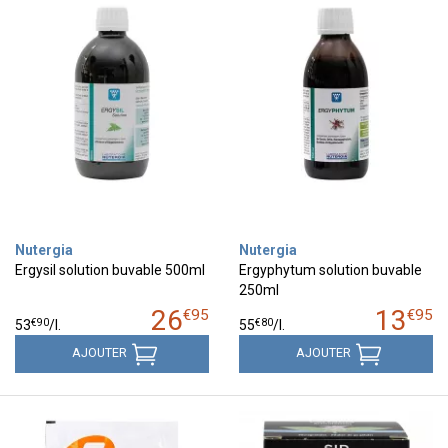
Nutergia
Nutergia
Ergysil solution buvable 500ml
Ergyphytum solution buvable
250ml
26
13
€
95
€
95
€
90
€
80
53
/
l.
55
/
l.
AJOUTER
AJOUTER