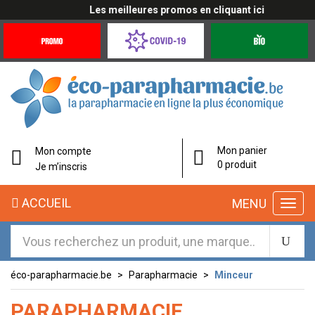
Les meilleures promos en cliquant ici
Promotions
Covid-
Produits
&
19
bio
Offres
Coronavirus
éco-
Mon panier
Mon compte
parapharmacie.fr
0 produit
Je m’inscris
éco-
ACCUEIL
MENU
parapharmacie.fr
éco-parapharmacie.be
Parapharmacie
Minceur
PARAPHARMACIE