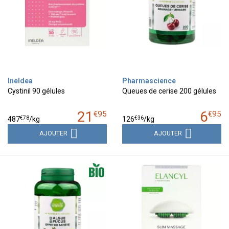
Ineldea
Pharmascience
Cystinil 90 gélules
Queues de cerise 200 gélules
21
6
€
95
€
95
€
78
€
36
487
/kg
126
/kg
AJOUTER
AJOUTER