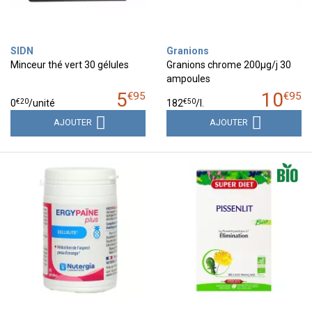
SIDN
Granions
Minceur thé vert 30 gélules
Granions chrome 200µg/j 30
ampoules
5
10
€
95
€
95
€
20
€
50
0
/unité
182
/
l.
AJOUTER
AJOUTER