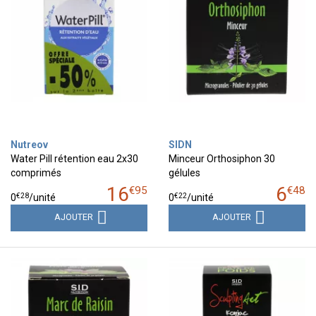
Nutreov
SIDN
Water Pill rétention eau 2x30
Minceur Orthosiphon 30
comprimés
gélules
16
6
€
95
€
48
€
28
€
22
0
/unité
0
/unité
AJOUTER
AJOUTER