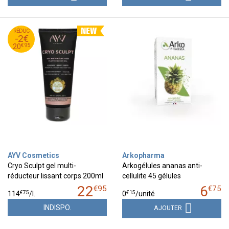
95
€
RÉDUC
22
-2€
95
€
20
€
95
20
AYV Cosmetics
Arkopharma
Cryo Sculpt gel multi-
Arkogélules ananas anti-
réducteur lissant corps 200ml
cellulite 45 gélules
22
6
€
95
€
75
€
75
€
15
114
/
l.
0
/unité
INDISPO.
AJOUTER