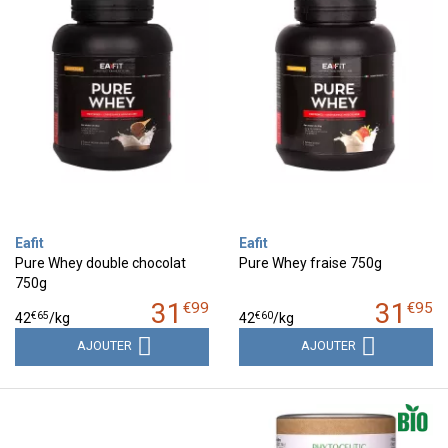
Eafit
Eafit
Pure Whey double chocolat
Pure Whey fraise 750g
750g
31
31
€
99
€
95
€
65
€
60
42
/kg
42
/kg
AJOUTER
AJOUTER