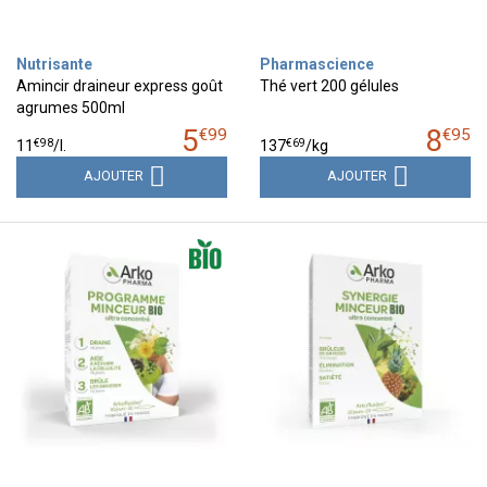
Nutrisante
Pharmascience
Amincir draineur express goût
Thé vert 200 gélules
agrumes 500ml
5
8
€
99
€
95
€
98
€
69
11
/
l.
137
/kg
AJOUTER
AJOUTER