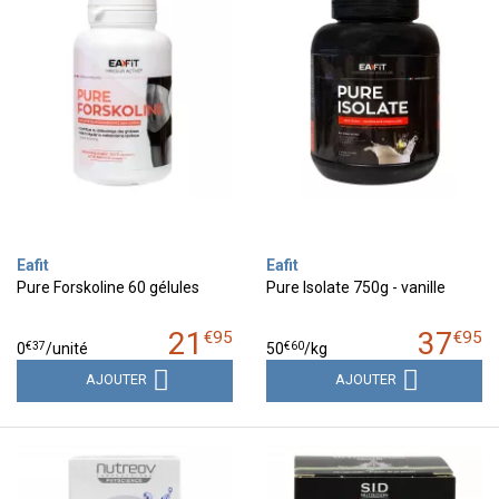
Eafit
Eafit
Pure Forskoline 60 gélules
Pure Isolate 750g - vanille
21
37
€
95
€
95
€
37
€
60
0
/unité
50
/kg
AJOUTER
AJOUTER