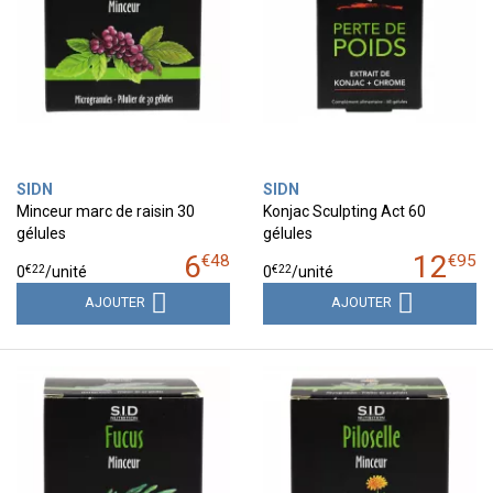
SIDN
SIDN
Minceur marc de raisin 30
Konjac Sculpting Act 60
gélules
gélules
6
12
€
48
€
95
€
22
€
22
0
/unité
0
/unité
AJOUTER
AJOUTER