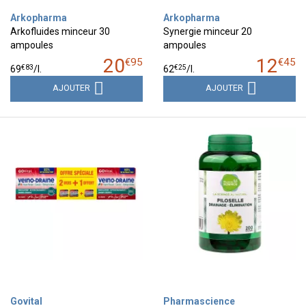
Arkopharma
Arkopharma
Arkofluides minceur 30
Synergie minceur 20
ampoules
ampoules
20
12
€
95
€
45
€
83
€
25
69
/
l.
62
/
l.
AJOUTER
AJOUTER
Govital
Pharmascience