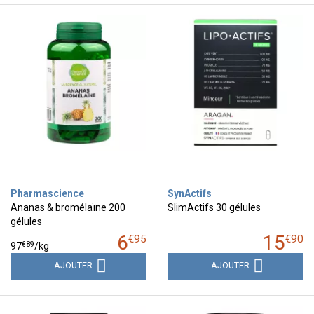
Pharmascience
SynActifs
Ananas & bromélaïne 200
SlimActifs 30 gélules
gélules
6
15
€
95
€
90
€
89
97
/kg
AJOUTER
AJOUTER