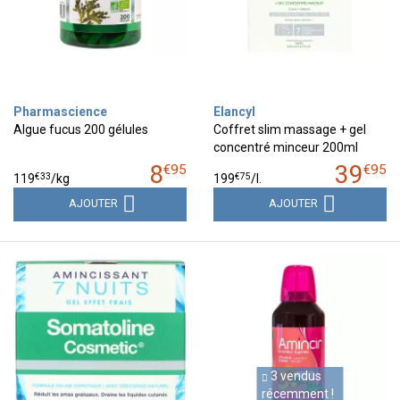
Pharmascience
Elancyl
Algue fucus 200 gélules
Coffret slim massage + gel
concentré minceur 200ml
8
39
€
95
€
95
€
33
€
75
119
/kg
199
/
l.
AJOUTER
AJOUTER
3 vendus
récemment !