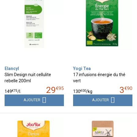
Elancyl
Yogi Tea
Slim Design nuit cellulite
17 infusions énergie du thé
rebelle 200ml
vert
29
3
€
95
€
90
€
75
€
00
149
/
l.
130
/kg
AJOUTER
AJOUTER