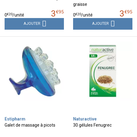
graisse
3
3
€
95
€
95
€
20
€
20
0
/unité
0
/unité
AJOUTER
AJOUTER
Estipharm
Naturactive
Galet de massage à picots
30 gélules Fenugrec