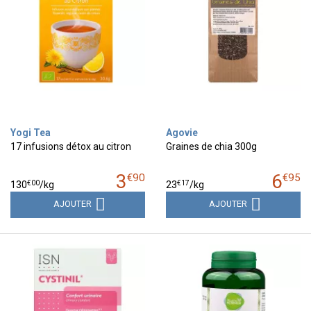
Yogi Tea
Agovie
17 infusions détox au citron
Graines de chia 300g
3
6
€
90
€
95
€
00
€
17
130
/kg
23
/kg
AJOUTER
AJOUTER