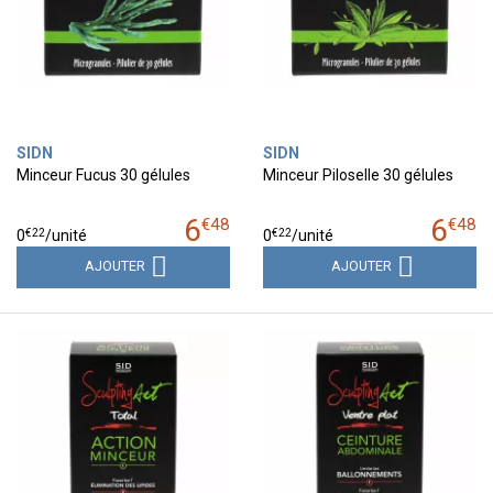
SIDN
SIDN
Minceur Fucus 30 gélules
Minceur Piloselle 30 gélules
6
6
€
48
€
48
€
22
€
22
0
/unité
0
/unité
AJOUTER
AJOUTER