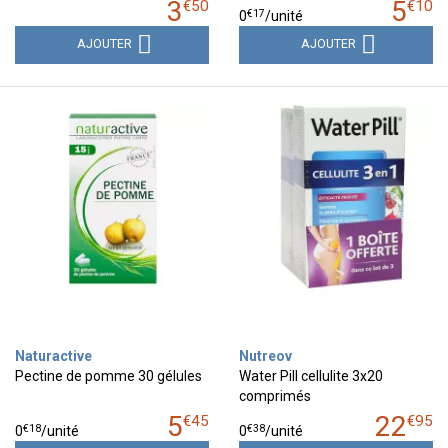
3
5
€
50
€
10
€
17
0
/unité
AJOUTER
AJOUTER
Naturactive
Nutreov
Pectine de pomme 30 gélules
Water Pill cellulite 3x20
comprimés
5
22
€
45
€
95
€
18
€
38
0
/unité
0
/unité