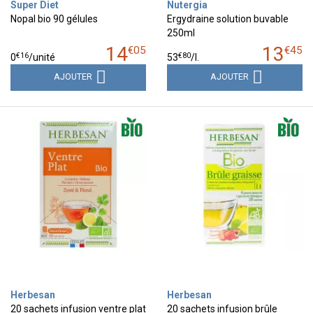
Super Diet
Nutergia
Nopal bio 90 gélules
Ergydraine solution buvable
250ml
14
13
€
05
€
45
€
16
€
80
0
/unité
53
/
l.
AJOUTER
AJOUTER
Herbesan
Herbesan
20 sachets infusion ventre plat
20 sachets infusion brûle