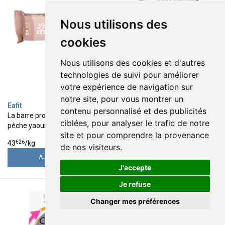
Nous utilisons des
cookies
Nous utilisons des cookies et d'autres
technologies de suivi pour améliorer
votre expérience de navigation sur
notre site, pour vous montrer un
Eafit
Phytoceutic
contenu personnalisé et des publicités
La barre protéinée saveur
Spiruline forte 1000mg bio 90
ciblées, pour analyser le trafic de notre
pêche yaourt 46g
comprimés
site et pour comprendre la provenance
1
12
€
99
€
25
€
26
€
11
43
/kg
136
/
l.
de nos visiteurs.
AJOUTER
AJOUTER
J'accepte
Je refuse
Changer mes préférences