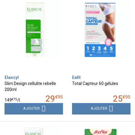
Elancyl
Eafit
Slim Design cellulite rebelle
Total Capteur 60 gélules
200ml
29
25
€
95
€
95
€
75
149
/
l.
AJOUTER
AJOUTER