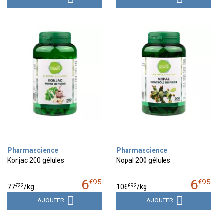
Pharmascience
Pharmascience
Konjac 200 gélules
Nopal 200 gélules
6
6
€
95
€
95
€
22
€
92
77
/kg
106
/kg
AJOUTER
AJOUTER