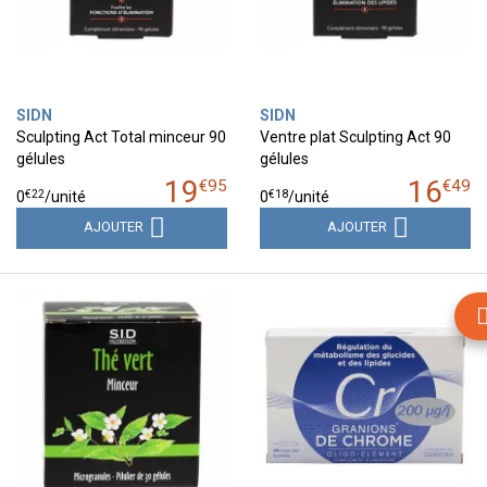
SIDN
SIDN
Sculpting Act Total minceur 90
Ventre plat Sculpting Act 90
gélules
gélules
19
16
€
95
€
49
€
22
€
18
0
/unité
0
/unité
AJOUTER
AJOUTER