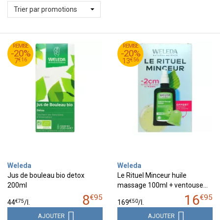
Trier par promotions
95
€
95
€
REMISE
8
REMISE
16
-20%
-20%
16
€
56
€
7
13
€
16
€
56
7
13
Weleda
Weleda
Jus de bouleau bio detox
Le Rituel Minceur huile
200ml
massage 100ml + ventouse…
8
16
€
95
€
95
€
75
€
50
44
/
l.
169
/
l.
AJOUTER
AJOUTER