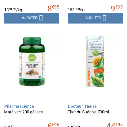
8
9
€
95
€
95
€
69
€
08
137
/kg
153
/kg
AJOUTER
AJOUTER
Pharmascience
Docteur Theiss
Maté vert 200 gélules
Elixir du Suédois 700ml
6
44
€
95
€
95
€
67
€
21