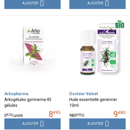
AJOUTER
AJOUTER
Arkopharma
Docteur Valnet
Arkogélules gymnema 45
Huile essentielle genévrier
gélules
10ml
8
9
€
95
€
80
€
20
€
00
0
/unité
980
/
l.
AJOUTER
AJOUTER