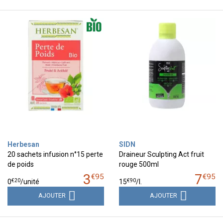
Herbesan
SIDN
20 sachets infusion n°15 perte
Draineur Sculpting Act fruit
de poids
rouge 500ml
3
7
€
95
€
95
€
20
€
90
0
/unité
15
/
l.
AJOUTER
AJOUTER