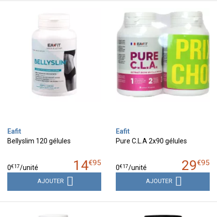
Eafit
Eafit
Bellyslim 120 gélules
Pure C.L.A 2x90 gélules
14
29
€
95
€
95
€
17
€
17
0
/unité
0
/unité
AJOUTER
AJOUTER