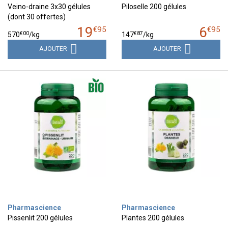
Veino-draine 3x30 gélules
Piloselle 200 gélules
(dont 30 offertes)
19
6
€
95
€
95
€
00
€
87
570
/kg
147
/kg
AJOUTER
AJOUTER
Pharmascience
Pharmascience
Pissenlit 200 gélules
Plantes 200 gélules