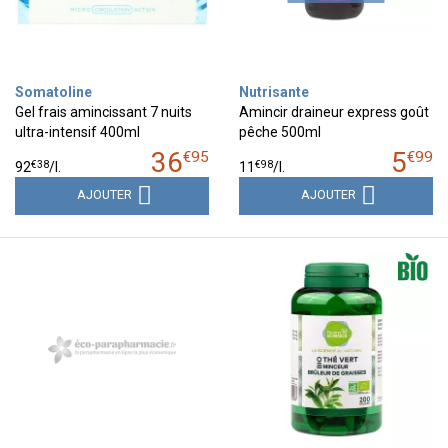
Somatoline
Nutrisante
Gel frais amincissant 7 nuits
Amincir draineur express goût
ultra-intensif 400ml
pêche 500ml
36
5
€
95
€
99
€
38
€
98
92
/
l.
11
/
l.
AJOUTER
AJOUTER