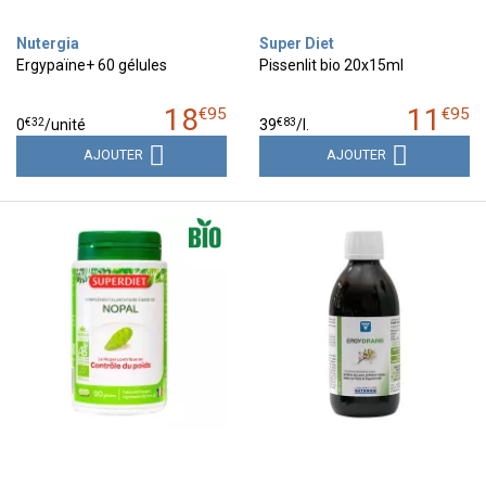
Nutergia
Super Diet
Ergypaïne+ 60 gélules
Pissenlit bio 20x15ml
18
11
€
95
€
95
€
32
€
83
0
/unité
39
/
l.
AJOUTER
AJOUTER