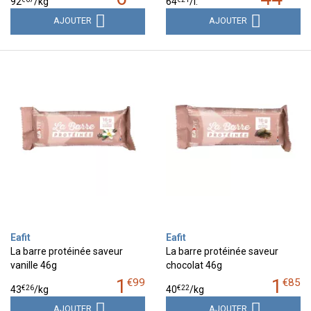
92
/kg
64
/
l.
AJOUTER
AJOUTER
Eafit
Eafit
La barre protéinée saveur
La barre protéinée saveur
vanille 46g
chocolat 46g
1
1
€
99
€
85
€
26
€
22
43
/kg
40
/kg
AJOUTER
AJOUTER