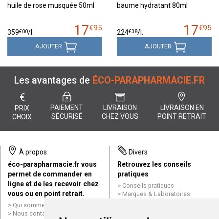
huile de rose musquée 50ml
baume hydratant 80ml
17
17
€
95
€
95
€
00
€
38
359
/
l.
224
/
l.
AJOUTER
AJOUTER
Les avantages de
ÉCO-PARAPHARMACIE.FR
€
PAIEMENT
LIVRAISON
LIVRAISON EN
PRIX
SÉCURISÉ
CHEZ VOUS
POINT RETRAIT
CHOIX
À propos
Divers
éco-parapharmacie.fr vous
Retrouvez les conseils
permet de commander en
pratiques
ligne et de les recevoir chez
Conseils pratiques
vous ou en point retrait.
Marques & Laboratoires
Conditions générales de vente
Qui sommes nous ?
(CGV)
Nous contacter par e-mail
Mentions légales