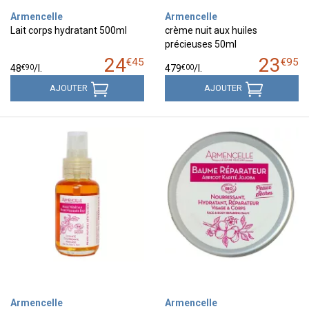
Armencelle
Armencelle
Lait corps hydratant 500ml
crème nuit aux huiles
précieuses 50ml
24
23
€
45
€
95
€
90
€
00
48
/
l.
479
/
l.
AJOUTER
AJOUTER
Armencelle
Armencelle