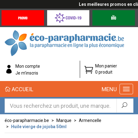
Les meilleures promos en cliqu
Promotions
Covid-
Produits
&
19
bio
Offres
Coronavirus
éco-
Mon panier
Mon compte
parapharmacie.fr
0 produit
Je m’inscris
éco-
ACCUEIL
MENU
parapharmacie.fr
éco-parapharmacie.be
Marque
Armencelle
Huile vierge de jojoba 50ml