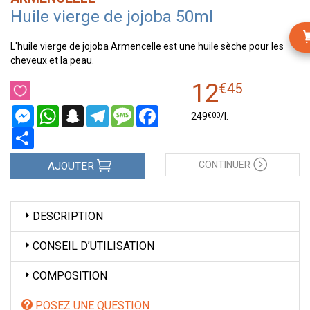
Huile vierge de jojoba 50ml
L'huile vierge de jojoba Armencelle est une huile sèche pour les
cheveux et la peau.
12
€
45
Messenger
WhatsApp
Snapchat
Telegram
Message
Facebook
€
00
249
/
l.
Partager
CONTINUER
AJOUTER
DESCRIPTION
CONSEIL D’UTILISATION
COMPOSITION
POSEZ UNE QUESTION