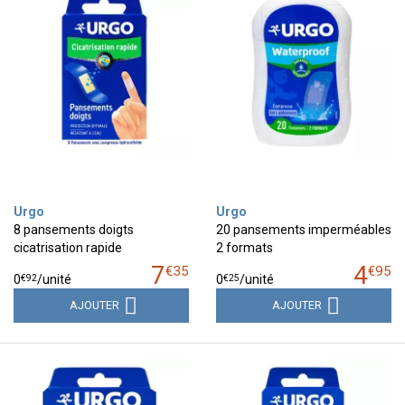
Urgo
Urgo
8 pansements doigts
20 pansements imperméables
cicatrisation rapide
2 formats
7
4
€
35
€
95
€
92
€
25
0
/unité
0
/unité
AJOUTER
AJOUTER