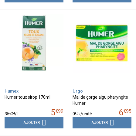
Humex
Urgo
Humer toux sirop 170ml
Mal de gorge aigu pharyngite
Humer
5
6
€
99
€
95
€
24
€
35
35
/
l.
0
/unité
AJOUTER
AJOUTER