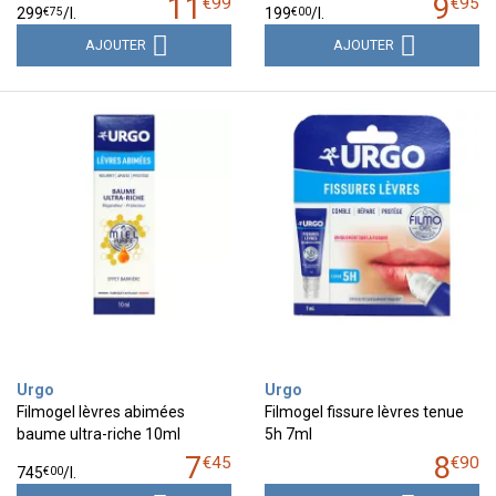
11
9
€
99
€
95
€
75
€
00
299
/
l.
199
/
l.
AJOUTER
AJOUTER
Urgo
Urgo
Filmogel lèvres abimées
Filmogel fissure lèvres tenue
baume ultra-riche 10ml
5h 7ml
7
8
€
45
€
90
€
00
745
/
l.