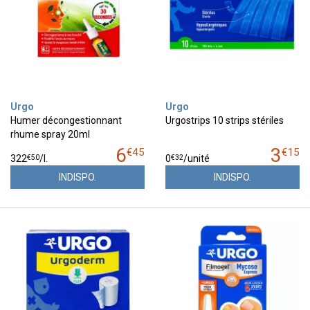
Urgo
Urgo
Humer décongestionnant
Urgostrips 10 strips stériles
rhume spray 20ml
6
3
€
45
€
15
€
50
€
32
322
/
l.
0
/unité
INDISPO.
INDISPO.