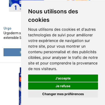
Nous utilisons des
cookies
Urgo
Urgo
Nous utilisons des cookies et d'autres
Urgoderm sparadrap non tissé
Filmogel mycoses Express 4ml
technologies de suivi pour améliorer
extensible 5m x 5cm
votre expérience de navigation sur
2
21
€
62
€
95
notre site, pour vous montrer un
contenu personnalisé et des publicités
INDISPO.
INDISPO.
ciblées, pour analyser le trafic de notre
site et pour comprendre la provenance
de nos visiteurs.
J'accepte
Je refuse
Changer mes préférences