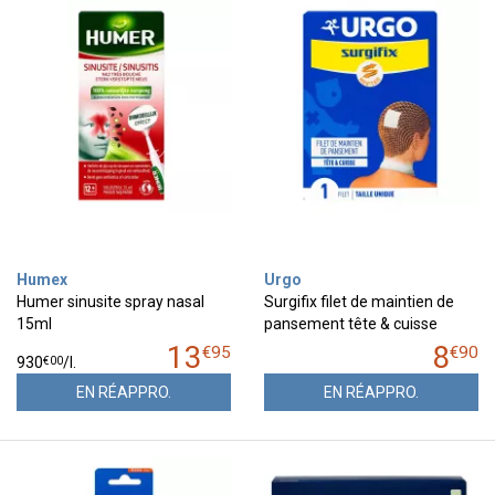
Humex
Urgo
Humer sinusite spray nasal
Surgifix filet de maintien de
15ml
pansement tête & cuisse
13
8
€
95
€
90
€
00
930
/
l.
EN RÉAPPRO.
EN RÉAPPRO.