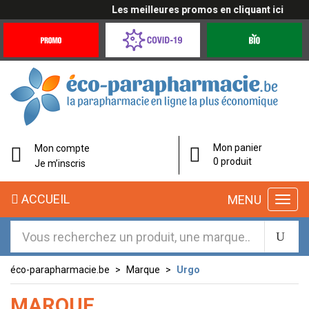
Les meilleures promos en cliquant ici
Promotions
Covid-
Produits
&
19
bio
Offres
Coronavirus
éco-
Mon panier
Mon compte
parapharmacie.fr
0 produit
Je m’inscris
éco-
ACCUEIL
MENU
parapharmacie.fr
éco-parapharmacie.be
Marque
Urgo
MARQUE