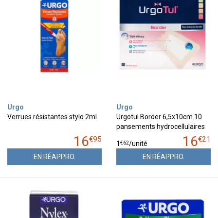
Urgo
Urgo
Verrues résistantes stylo 2ml
Urgotul Border 6,5x10cm 10
pansements hydrocellulaires
16
16
€
95
€
21
€
62
1
/unité
EN RÉAPPRO.
EN RÉAPPRO.