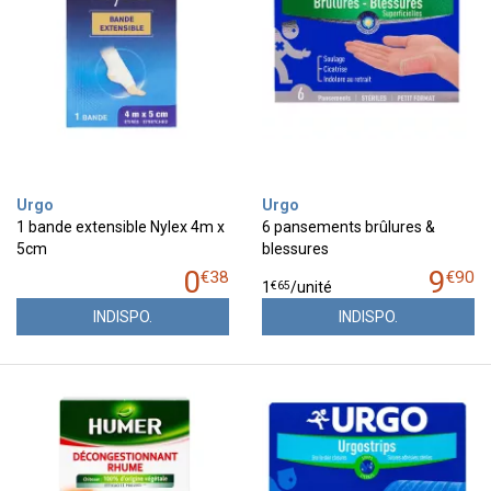
Urgo
Urgo
1 bande extensible Nylex 4m x
6 pansements brûlures &
5cm
blessures
0
9
€
38
€
90
€
65
1
/unité
INDISPO.
INDISPO.