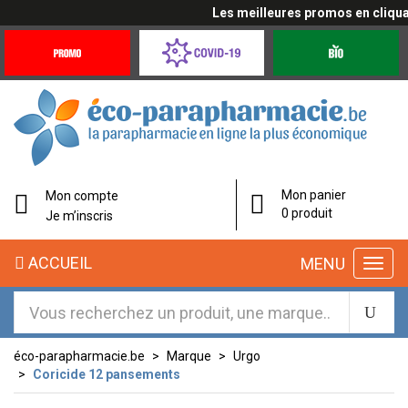
Les meilleures promos en cliquant 
Promotions
Covid-
Produits
&
19
bio
Offres
Coronavirus
éco-
Mon panier
Mon compte
parapharmacie.fr
0 produit
Je m’inscris
éco-
ACCUEIL
MENU
parapharmacie.fr
éco-parapharmacie.be
Marque
Urgo
Coricide 12 pansements