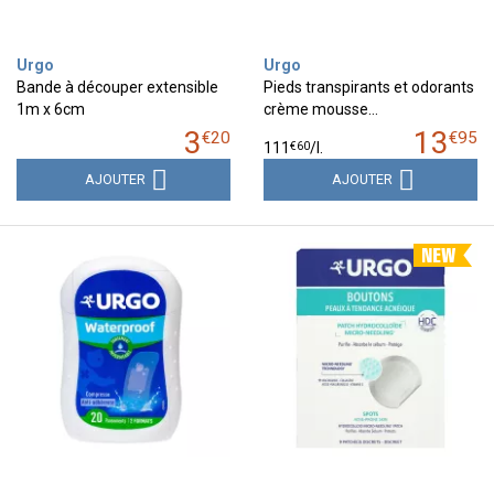
Urgo
Urgo
Bande à découper extensible
Pieds transpirants et odorants
1m x 6cm
crème mousse…
3
13
€
20
€
95
€
60
111
/
l.
AJOUTER
AJOUTER