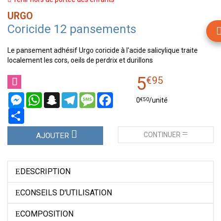
URGO
Coricide 12 pansements
Le pansement adhésif Urgo coricide à l'acide salicylique traite
localement les cors, oeils de perdrix et durillons
5
€
95
Messenger
WhatsApp
Snapchat
Telegram
Message
Facebook
€
50
0
/unité
Partager
CONTINUER
AJOUTER
DESCRIPTION
CONSEILS D'UTILISATION
COMPOSITION