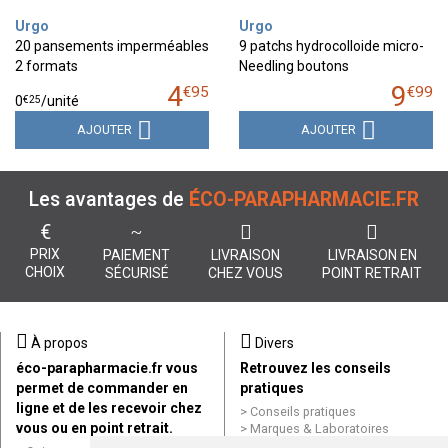
Urgo
Urgo
20 pansements imperméables
9 patchs hydrocolloide micro-
2 formats
Needling boutons
4
9
€
95
€
99
€
25
0
/unité
AJOUTER
AJOUTER
Les avantages de
ÉCO-PARAPHARMACIE.FR
€
PRIX
PAIEMENT
LIVRAISON
LIVRAISON EN
CHOIX
SÉCURISÉ
CHEZ VOUS
POINT RETRAIT
À propos
Divers
éco-parapharmacie.fr vous
Retrouvez les conseils
permet de commander en
pratiques
ligne et de les recevoir chez
Conseils pratiques
vous ou en point retrait.
Marques & Laboratoires
Conditions générales de vente