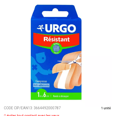
CODE CIP/EAN13:
3664492000787
1 unité
éviter tout contact avec les yeux