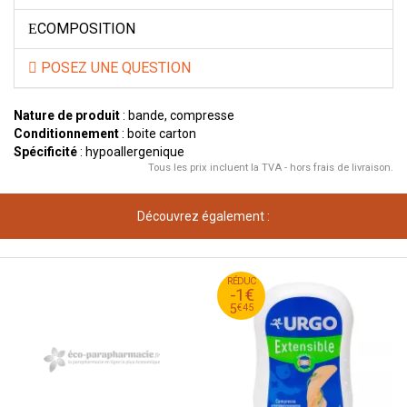
COMPOSITION
POSEZ UNE QUESTION
Nature de produit
: bande, compresse
Conditionnement
: boite carton
Spécificité
: hypoallergenique
Tous les prix incluent la TVA - hors frais de livraison.
Découvrez également :
45
€
RÉDUC
6
-1€
45
€
5
€
45
5