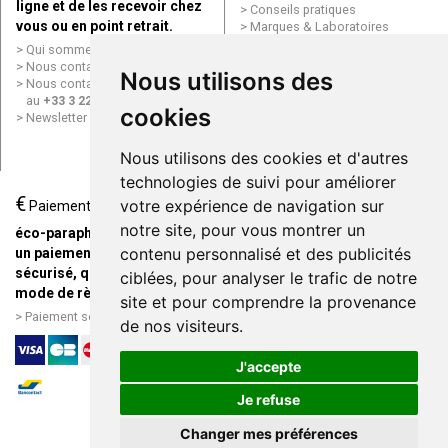
ligne et de les recevoir chez
Conseils pratiques
vous ou en point retrait.
Marques & Laboratoires
Conditions générales de vente
Qui sommes nous ?
(CGV)
Nous contacter par e-mail
Nous utilisons des
Mentions légales
Nous contacter par téléphone
Données personnelles
au
+33 3 22 71 64 10
cookies
Cookies
Newsletter
Mes préférences Cookies
Grande Pharmacie d’Amiens en
Nous utilisons des cookies et d'autres
ligne
technologies de suivi pour améliorer
€
Livraison / Point retrait
votre expérience de navigation sur
Paiement
Commandez en ligne et
notre site, pour vous montrer un
éco-parapharmacie.fr offre
recevez votre commande
contenu personnalisé et des publicités
un paiement entièrement
rapidement chez vous ou en
sécurisé, quel que soit le
ciblées, pour analyser le trafic de notre
point retrait
mode de règlement
site et pour comprendre la provenance
Livraison chez vous ou en
Paiement sécurisé et simple
de nos visiteurs.
points relais
J'accepte
Je refuse
Changer mes préférences