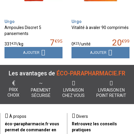
Urgo
Urgo
Ampoules Discret 5
Vitalité à avaler 90 comprimés
pansements
7
20
€
95
€
99
€
25
€
23
331
/kg
0
/unité
AJOUTER
AJOUTER
Les avantages de
ÉCO-PARAPHARMACIE.FR
€
PRIX
PAIEMENT
LIVRAISON
LIVRAISON EN
CHOIX
SÉCURISÉ
CHEZ VOUS
POINT RETRAIT
À propos
Divers
éco-parapharmacie.fr vous
Retrouvez les conseils
permet de commander en
pratiques