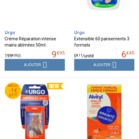
Urgo
Urgo
Crème Réparation intense
Extensible 60 pansements 3
mains abîmées 50ml
formats
9
6
€
95
€
45
€
00
€
11
199
/
l.
0
/unité
AJOUTER
AJOUTER
95
€
RÉDUC
7
-1€
95
€
6
€
95
6