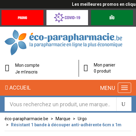
Les meilleures promos en cliquan
Promotions
Covid-
Produits
&
19
bio
Offres
Coronavirus
éco-
Mon panier
Mon compte
parapharmacie.fr
0 produit
Je m’inscris
éco-
ACCUEIL
MENU
parapharmacie.fr
éco-parapharmacie.be
Marque
Urgo
Résistant 1 bande à découper anti-adhérente 6cm x 1m