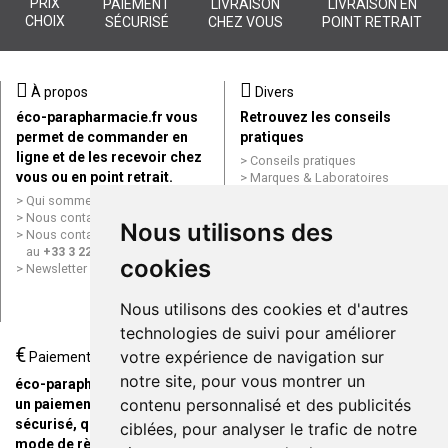
PRIX
PAIEMENT
LIVRAISON
LIVRAISON EN
CHOIX
SÉCURISÉ
CHEZ VOUS
POINT RETRAIT
À propos
Divers
éco-parapharmacie.fr vous
Retrouvez les conseils
permet de commander en
pratiques
ligne et de les recevoir chez
Conseils pratiques
vous ou en point retrait.
Marques & Laboratoires
Conditions générales de vente
Qui sommes nous ?
(CGV)
Nous contacter par e-mail
Nous utilisons des
Mentions légales
Nous contacter par téléphone
Données personnelles
au
+33 3 22 71 64 10
cookies
Cookies
Newsletter
Mes préférences Cookies
Grande Pharmacie d’Amiens en
Nous utilisons des cookies et d'autres
ligne
technologies de suivi pour améliorer
€
Livraison / Point retrait
votre expérience de navigation sur
Paiement
Commandez en ligne et
notre site, pour vous montrer un
éco-parapharmacie.fr offre
recevez votre commande
contenu personnalisé et des publicités
un paiement entièrement
rapidement chez vous ou en
sécurisé, quel que soit le
ciblées, pour analyser le trafic de notre
point retrait
mode de règlement