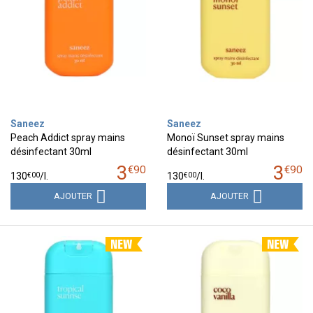
Saneez
Saneez
Peach Addict spray mains
Monoï Sunset spray mains
désinfectant 30ml
désinfectant 30ml
3
3
€
90
€
90
€
00
€
00
130
/
l.
130
/
l.
AJOUTER
AJOUTER