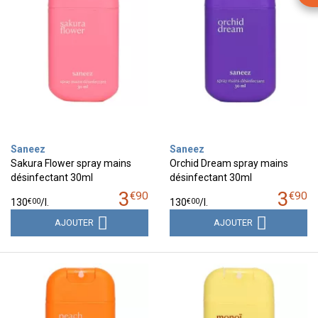
Saneez
Saneez
Sakura Flower spray mains
Orchid Dream spray mains
désinfectant 30ml
désinfectant 30ml
3
3
€
90
€
90
€
00
€
00
130
/
l.
130
/
l.
AJOUTER
AJOUTER