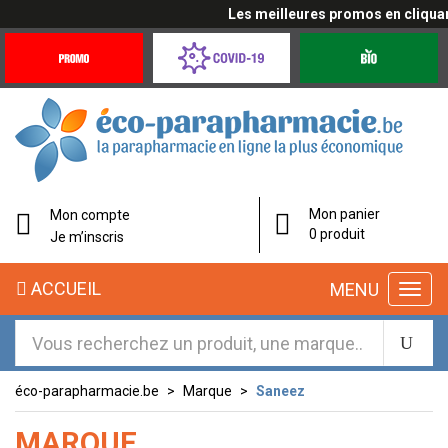
Les meilleures promos en cliquant 
Promotions
Covid-
Produits
&
19
bio
Offres
Coronavirus
éco-
Mon panier
Mon compte
parapharmacie.fr
0 produit
Je m’inscris
éco-
ACCUEIL
MENU
parapharmacie.fr
éco-parapharmacie.be
Marque
Saneez
MARQUE