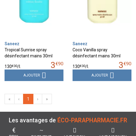
Saneez
Saneez
Tropical Sunrise spray
Coco Vanilla spray
désinfectant mains 30ml
désinfectant mains 30ml
3
3
€
90
€
90
€
00
€
00
130
/
l.
130
/
l.
AJOUTER
AJOUTER
«
‹
1
›
»
Les avantages de
ÉCO-PARAPHARMACIE.FR
€