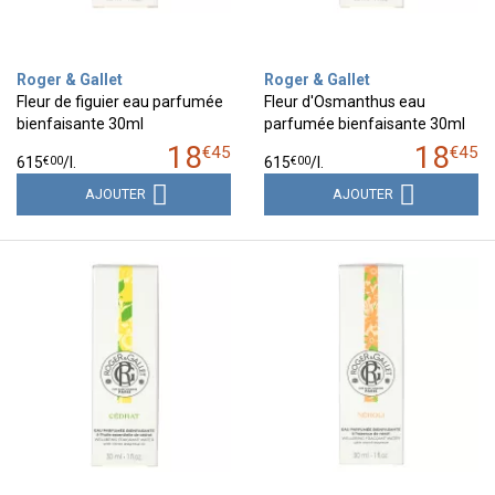
Roger & Gallet
Roger & Gallet
Fleur de figuier eau parfumée
Fleur d'Osmanthus eau
bienfaisante 30ml
parfumée bienfaisante 30ml
18
18
€
45
€
45
€
00
€
00
615
/
l.
615
/
l.
AJOUTER
AJOUTER