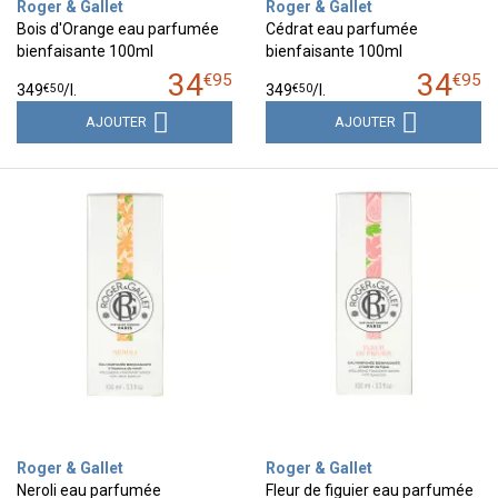
Roger & Gallet
Roger & Gallet
Bois d'Orange eau parfumée
Cédrat eau parfumée
bienfaisante 100ml
bienfaisante 100ml
34
34
€
95
€
95
€
50
€
50
349
/
l.
349
/
l.
AJOUTER
AJOUTER
Roger & Gallet
Roger & Gallet
Neroli eau parfumée
Fleur de figuier eau parfumée