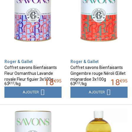
Roger & Gallet
Roger & Gallet
Coffret savons Bienfaisants
Coffret savons Bienfaisants
Fleur Osmanthus Lavande
Gingembre rouge Néroli Œillet
royale Fleur figuier 3x100g
mignardise 3x100g
18
18
€
95
€
95
€
17
€
17
63
/kg
63
/kg
AJOUTER
AJOUTER