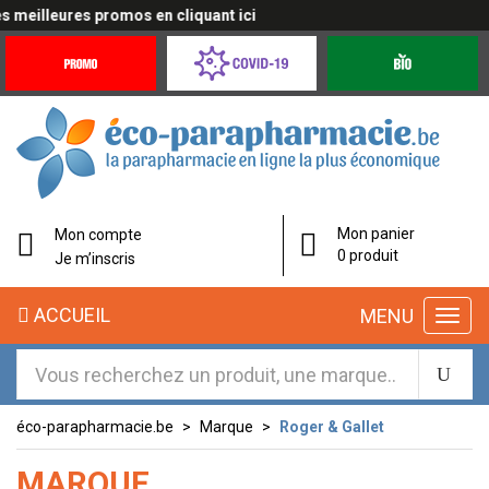
es promos en cliquant ici
Promotions
Covid-
Produits
&
19
bio
Offres
Coronavirus
éco-
Mon panier
Mon compte
parapharmacie.fr
0 produit
Je m’inscris
éco-
ACCUEIL
MENU
parapharmacie.fr
éco-parapharmacie.be
Marque
Roger & Gallet
MARQUE