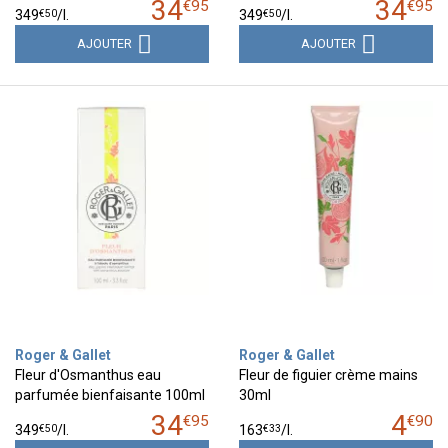
34
34
€
95
€
95
€
50
€
50
349
/
l.
349
/
l.
AJOUTER
AJOUTER
Roger & Gallet
Roger & Gallet
Fleur d'Osmanthus eau
Fleur de figuier crème mains
parfumée bienfaisante 100ml
30ml
34
4
€
95
€
90
€
50
€
33
349
/
l.
163
/
l.