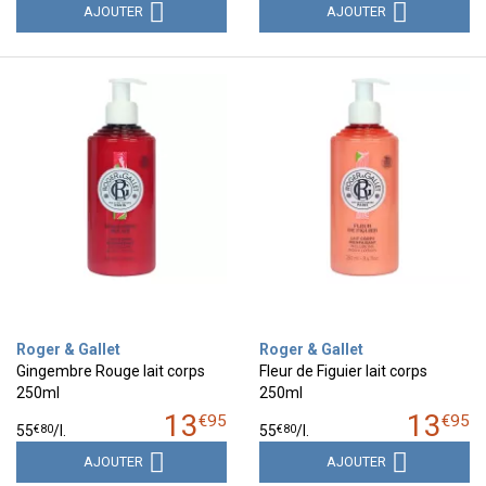
AJOUTER
AJOUTER
Roger & Gallet
Roger & Gallet
Gingembre Rouge lait corps
Fleur de Figuier lait corps
250ml
250ml
13
13
€
95
€
95
€
80
€
80
55
/
l.
55
/
l.
AJOUTER
AJOUTER