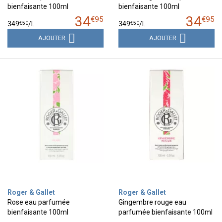
bienfaisante 100ml
bienfaisante 100ml
34
34
€
95
€
95
€
50
€
50
349
/
l.
349
/
l.
AJOUTER
AJOUTER
Roger & Gallet
Roger & Gallet
Rose eau parfumée
Gingembre rouge eau
bienfaisante 100ml
parfumée bienfaisante 100ml