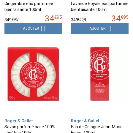
Gingembre eau parfumée
Lavande Royale eau parfumée
bienfaisante 100ml
bienfaisante 100ml
34
34
€
95
€
95
€
50
€
50
349
/
l.
349
/
l.
AJOUTER
AJOUTER
Roger & Gallet
Roger & Gallet
Savon parfumé base 100%
Eau de Cologne Jean-Marie
végétale 100g
Farina 100ml