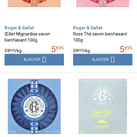
Roger & Gallet
Roger & Gallet
Œillet Mignardise savon
Rose Thé savon bienfaisant
bienfaisant 100g
100g
5
5
€
95
€
95
€
50
€
50
59
/kg
59
/kg
AJOUTER
AJOUTER