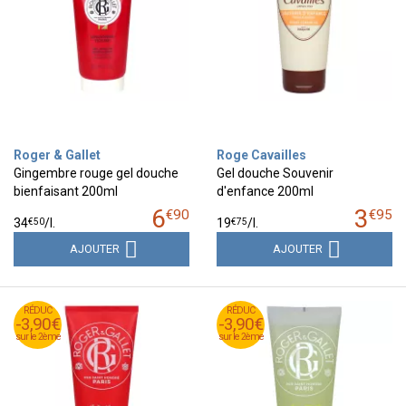
Roger & Gallet
Roge Cavailles
Gingembre rouge gel douche
Gel douche Souvenir
bienfaisant 200ml
d'enfance 200ml
6
3
€
90
€
95
€
50
€
75
34
/
l.
19
/
l.
AJOUTER
AJOUTER
RÉDUC
RÉDUC
RÉDUC
RÉDUC
-3,90€
-3,90€
-3,90€
-3,90€
sur le 2ème
sur le 2ème
sur le 2ème
sur le 2ème