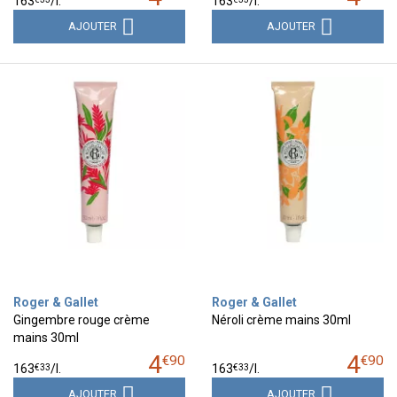
163
/
l.
163
/
l.
AJOUTER
AJOUTER
Roger & Gallet
Roger & Gallet
Gingembre rouge crème
Néroli crème mains 30ml
mains 30ml
4
4
€
90
€
90
€
33
€
33
163
/
l.
163
/
l.
AJOUTER
AJOUTER