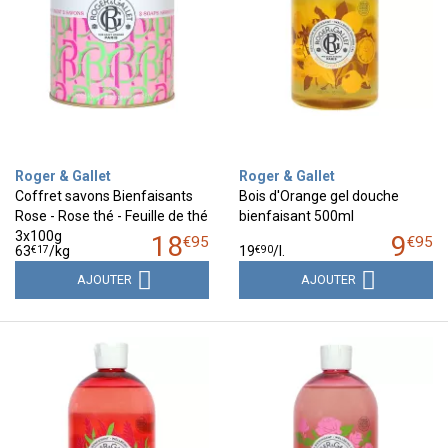
Roger & Gallet
Roger & Gallet
Coffret savons Bienfaisants
Bois d'Orange gel douche
Rose - Rose thé - Feuille de thé
bienfaisant 500ml
3x100g
18
9
€
95
€
95
€
17
€
90
63
/kg
19
/
l.
AJOUTER
AJOUTER