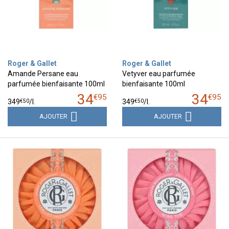
Roger & Gallet
Roger & Gallet
Amande Persane eau
Vetyver eau parfumée
parfumée bienfaisante 100ml
bienfaisante 100ml
34
34
€
95
€
95
€
50
€
50
349
/
l.
349
/
l.
AJOUTER
AJOUTER