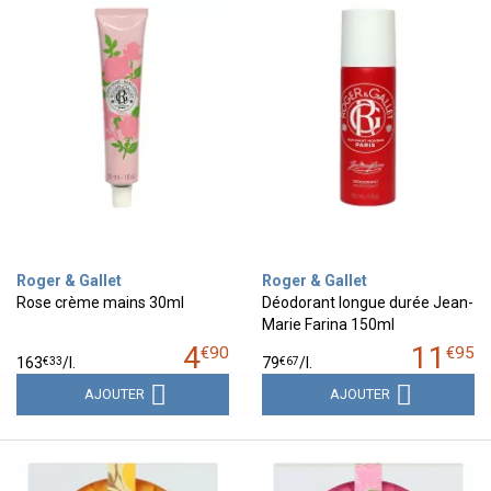
Roger & Gallet
Roger & Gallet
Rose crème mains 30ml
Déodorant longue durée Jean-
Marie Farina 150ml
4
11
€
90
€
95
€
33
€
67
163
/
l.
79
/
l.
AJOUTER
AJOUTER