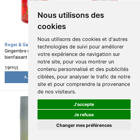
Nous utilisons des
cookies
Nous utilisons des cookies et d'autres
Roger & Gallet
Roger & Gallet
technologies de suivi pour améliorer
Gingembre rouge gel douche
Gel douche Bienfaisant Rose
votre expérience de navigation sur
bienfaisant 500ml
500ml
notre site, pour vous montrer un
9
9
€
95
€
95
€
90
€
90
19
/
l.
19
/
l.
contenu personnalisé et des publicités
ciblées, pour analyser le trafic de notre
AJOUTER
AJOUTER
site et pour comprendre la provenance
de nos visiteurs.
J'accepte
Je refuse
Changer mes préférences