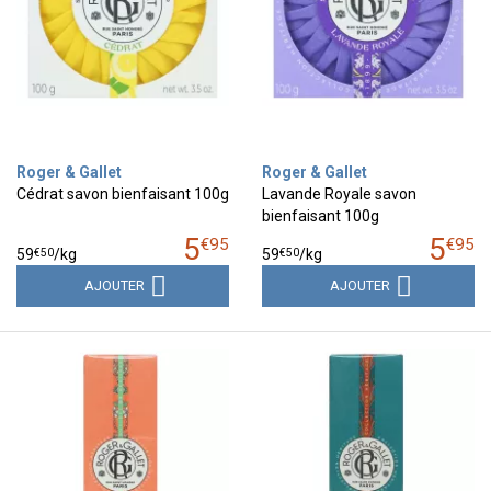
Roger & Gallet
Roger & Gallet
Cédrat savon bienfaisant 100g
Lavande Royale savon
bienfaisant 100g
5
5
€
95
€
95
€
50
€
50
59
/kg
59
/kg
AJOUTER
AJOUTER