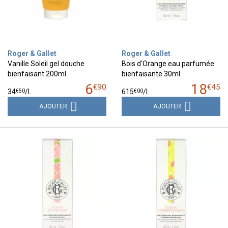
Roger & Gallet
Roger & Gallet
Vanille Soleil gel douche
Bois d'Orange eau parfumée
bienfaisant 200ml
bienfaisante 30ml
6
18
€
90
€
45
€
50
€
00
34
/
l.
615
/
l.
AJOUTER
AJOUTER