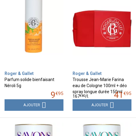
Roger & Gallet
Roger & Gallet
Parfum solide bienfaisant
Trousse Jean-Marie Farina
Néroli 5g
eau de Cologne 100ml + déo
spray longue durée 150ml
9
41
€
95
€
95
€
80
167
/
l.
AJOUTER
AJOUTER