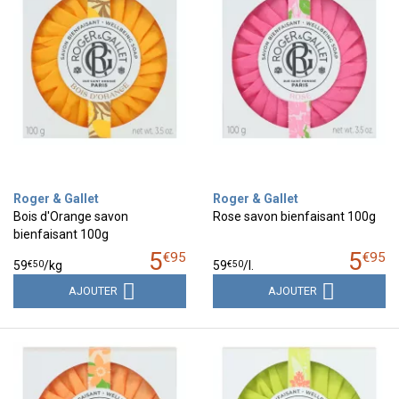
Roger & Gallet
Roger & Gallet
Bois d'Orange savon
Rose savon bienfaisant 100g
bienfaisant 100g
5
5
€
95
€
95
€
50
€
50
59
/kg
59
/
l.
AJOUTER
AJOUTER