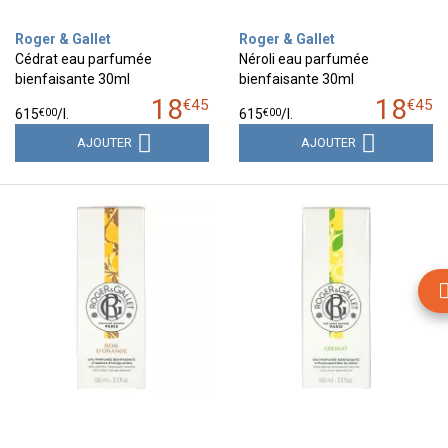
Roger & Gallet
Roger & Gallet
Cédrat eau parfumée
Néroli eau parfumée
bienfaisante 30ml
bienfaisante 30ml
18
18
€
45
€
45
€
00
€
00
615
/
l.
615
/
l.
AJOUTER
AJOUTER