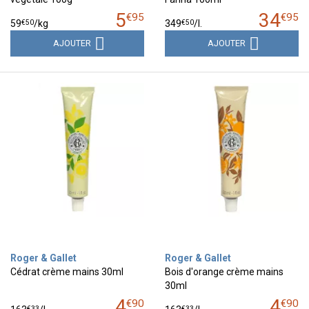
5
34
€
95
€
95
€
50
€
50
59
/kg
349
/
l.
AJOUTER
AJOUTER
Roger & Gallet
Roger & Gallet
Cédrat crème mains 30ml
Bois d'orange crème mains
30ml
4
4
€
90
€
90
€
33
€
33