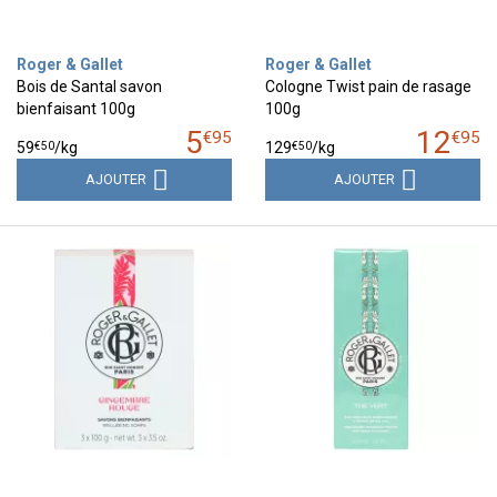
Roger & Gallet
Roger & Gallet
Bois de Santal savon
Cologne Twist pain de rasage
bienfaisant 100g
100g
5
12
€
95
€
95
€
50
€
50
59
/kg
129
/kg
AJOUTER
AJOUTER