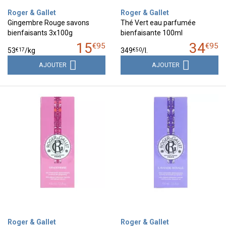
Roger & Gallet
Roger & Gallet
Gingembre Rouge savons
Thé Vert eau parfumée
bienfaisants 3x100g
bienfaisante 100ml
15
34
€
95
€
95
€
17
€
50
53
/kg
349
/
l.
AJOUTER
AJOUTER
Roger & Gallet
Roger & Gallet