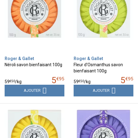
Roger & Gallet
Roger & Gallet
Néroli savon bienfaisant 100g
Fleur d'Osmanthus savon
bienfaisant 100g
5
5
€
95
€
95
€
50
€
50
59
/kg
59
/kg
AJOUTER
AJOUTER