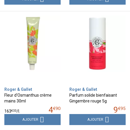
Roger & Gallet
Roger & Gallet
Fleur d'Osmanthus crème
Parfum solide bienfaisant
mains 30ml
Gingembre rouge 5g
4
9
€
90
€
95
€
33
163
/
l.
AJOUTER
AJOUTER