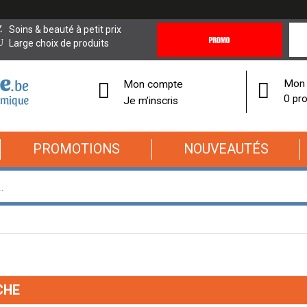
Promotions
Covi
Soins & beauté à petit prix
&
19
Large choix de produits
Offres
Cor
Mon 
Mon compte
0 pro
Je m’inscris
PROMOTIONS
NOUVEAUTÉS
CHE