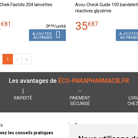
Chek Fastclix 204 lancettes
Accu-Check Guide 100 bandelet
réactives glycémie
2
35
€
81
€
87
€
06
0
/unité
AJOUTER
AJOUTE
AU PANIER
AU PANIE
1
›
»
Les avantages de
ÉCO-PARAPHARMACIE.FR
RAPIDITÉ
PAIEMENT
LIVR
SÉCURISÉ
CHEZ
€
rs
Paiement
vez les conseils pratiques
éco-parapharmacie.fr offre un