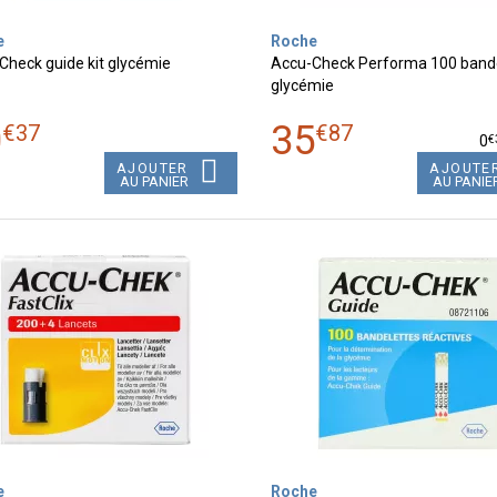
e
Roche
Check guide kit glycémie
Accu-Check Performa 100 band
glycémie
0
35
€
37
€
87
€
0
AJOUTER
AJOUTE
AU PANIER
AU PANIE
e
Roche