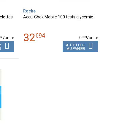
Roche
elettes
Accu-Chek Mobile 100 tests glycémie
32
€
94
36
€
33
/unité
0
/unité
R
AJOUTER
R
AU PANIER