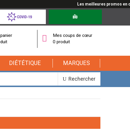
Les meilleures promos en cliqu
d-
Produits
bio
onavirus
panier
Mes coups de cœur
duit
0 produit
DIÉTÉTIQUE
MARQUES
Rechercher