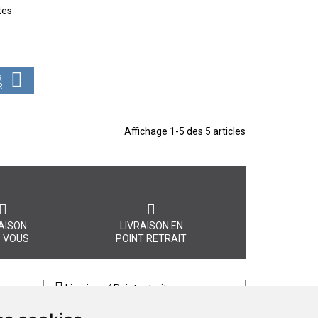
tes
R
R
Affichage 1-5 des 5 articles
AISON
LIVRAISON EN
 VOUS
POINT RETRAIT
Livraison / Point retrait
Commandez en ligne et recevez votre