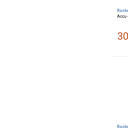
Roch
Accu-
3
Roch