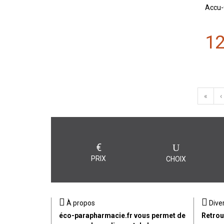
Accu-
1
«
‹
€
PRIX
CHOIX
À propos
Dive
éco-parapharmacie.fr vous permet de
Retrou