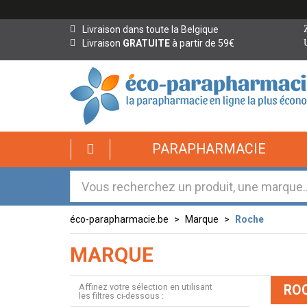
Livraison dans toute la Belgique
Livraison
GRATUITE
à partir de 59€
éco-
PARAPHARMACIE
parapharmacie.fr
éco-
parapharmacie.fr
éco-parapharmacie.be
Marque
Roche
MARQUE
Affinez votre sélection en utilisant
RO
les filtres ci-dessous :