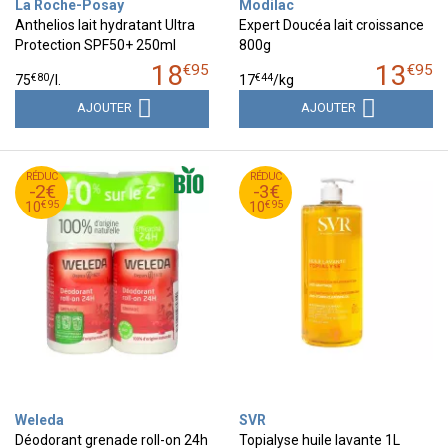
La Roche-Posay
Modilac
Anthelios lait hydratant Ultra
Expert Doucéa lait croissance
Protection SPF50+ 250ml
800g
18
13
€
95
€
95
€
80
€
44
75
/
l.
17
/kg
AJOUTER
AJOUTER
95
€
95
€
RÉDUC
12
RÉDUC
13
-2€
-3€
95
€
95
€
10
10
€
95
€
95
10
10
Weleda
SVR
Déodorant grenade roll-on 24h
Topialyse huile lavante 1L