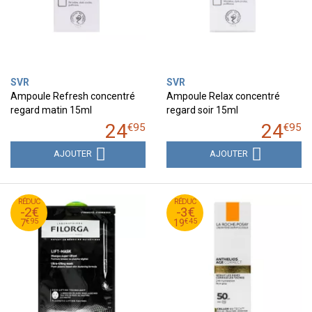
SVR
SVR
Ampoule Refresh concentré
Ampoule Relax concentré
regard matin 15ml
regard soir 15ml
24
24
€
95
€
95
AJOUTER
AJOUTER
95
€
45
€
RÉDUC
9
RÉDUC
22
-2€
-3€
95
€
45
€
7
19
€
95
€
45
7
19