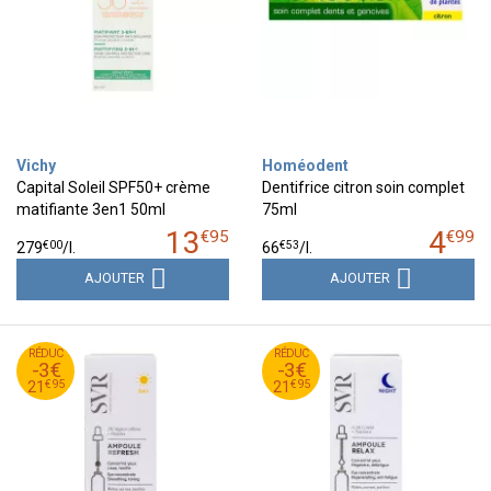
Vichy
Homéodent
Capital Soleil SPF50+ crème
Dentifrice citron soin complet
matifiante 3en1 50ml
75ml
13
4
€
95
€
99
€
00
€
53
279
/
l.
66
/
l.
AJOUTER
AJOUTER
95
€
95
€
RÉDUC
24
RÉDUC
24
-3€
-3€
95
€
95
€
21
21
€
95
€
95
21
21