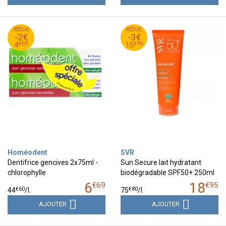
69
€
95
€
RÉDUC
6
RÉDUC
18
-2€
-3€
69
€
95
€
4
15
€
69
€
95
4
15
Homéodent
SVR
Dentifrice gencives 2x75ml -
Sun Secure lait hydratant
chlorophylle
biodégradable SPF50+ 250ml
6
18
€
69
€
95
€
60
€
80
44
/
l.
75
/
l.
AJOUTER
AJOUTER