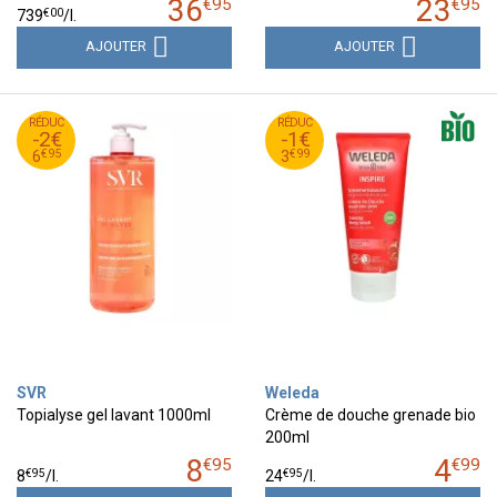
36
23
€
95
€
95
€
00
739
/
l.
AJOUTER
AJOUTER
95
€
99
€
RÉDUC
8
RÉDUC
4
-2€
-1€
95
€
99
€
6
3
€
95
€
99
6
3
SVR
Weleda
Topialyse gel lavant 1000ml
Crème de douche grenade bio
200ml
8
4
€
95
€
99
€
95
€
95
8
/
l.
24
/
l.