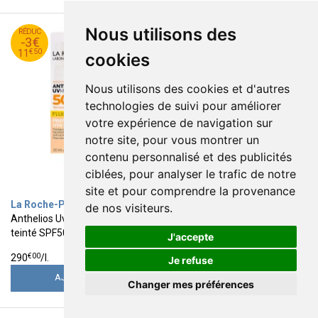
Nous utilisons des
50
€
50
€
RÉDUC
14
RÉDUC
14
-3€
-3€
50
€
50
€
11
11
€
50
€
50
11
11
cookies
Nous utilisons des cookies et d'autres
technologies de suivi pour améliorer
votre expérience de navigation sur
notre site, pour vous montrer un
contenu personnalisé et des publicités
ciblées, pour analyser le trafic de notre
site et pour comprendre la provenance
La Roche-Posay
La Roche-Posay
de nos visiteurs.
Anthelios Uvmune 400 fluide
Anthelios Uvmune 400 crème
teinté SPF50+ 50ml
solaire visage SPF50+ 50ml
J'accepte
14
14
€
50
€
50
€
00
€
00
290
/
l.
290
/
l.
Je refuse
AJOUTER
AJOUTER
Changer mes préférences