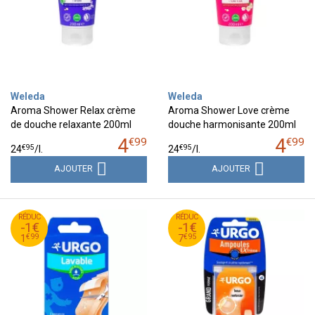
Weleda
Weleda
Aroma Shower Relax crème
Aroma Shower Love crème
de douche relaxante 200ml
douche harmonisante 200ml
4
4
€
99
€
99
€
95
€
95
24
/
l.
24
/
l.
AJOUTER
AJOUTER
99
€
95
€
RÉDUC
2
RÉDUC
8
-1€
-1€
99
€
95
€
1
7
€
99
€
95
1
7