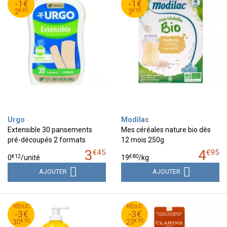
-1€
-1€
45
€
95
€
2
3
€
45
€
95
2
3
Urgo
Modilac
Extensible 30 pansements
Mes céréales nature bio dès
pré-découpés 2 formats
12 mois 250g
3
4
€
45
€
95
€
12
€
80
0
/unité
19
/kg
AJOUTER
AJOUTER
95
€
95
€
RÉDUC
33
RÉDUC
26
-3€
-3€
95
€
95
€
30
23
€
95
€
95
30
23