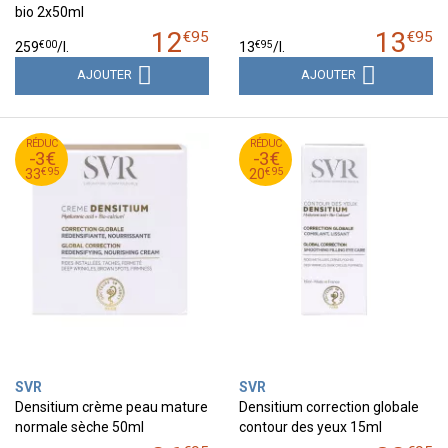
bio 2x50ml
12
13
€
95
€
95
€
00
€
95
259
/
l.
13
/
l.
AJOUTER
AJOUTER
95
€
95
€
RÉDUC
36
RÉDUC
23
-3€
-3€
95
€
95
€
33
20
€
95
€
95
33
20
SVR
SVR
Densitium crème peau mature
Densitium correction globale
normale sèche 50ml
contour des yeux 15ml