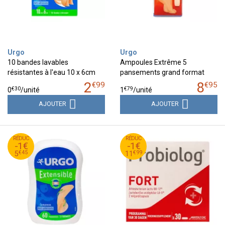
Urgo
Urgo
10 bandes lavables
Ampoules Extrême 5
résistantes à l'eau 10 x 6cm
pansements grand format
2
8
€
99
€
95
€
30
€
79
0
/unité
1
/unité
AJOUTER
AJOUTER
45
€
99
€
RÉDUC
6
RÉDUC
12
-1€
-1€
45
€
99
€
5
11
€
45
€
99
5
11