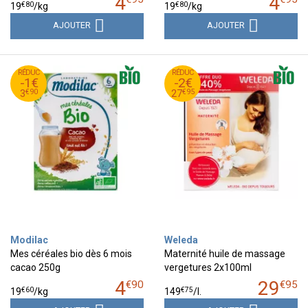
4
4
€
80
€
80
19
/kg
19
/kg
AJOUTER
AJOUTER
90
€
95
€
RÉDUC
4
RÉDUC
29
-1€
-2€
90
€
95
€
3
27
€
90
€
95
3
27
Modilac
Weleda
Mes céréales bio dès 6 mois
Maternité huile de massage
cacao 250g
vergetures 2x100ml
4
29
€
90
€
95
€
60
€
75
19
/kg
149
/
l.