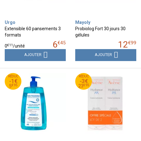
Urgo
Mayoly
Extensible 60 pansements 3
Probiolog Fort 30 jours 30
formats
gélules
6
12
€
45
€
99
€
11
0
/unité
AJOUTER
AJOUTER
95
€
95
€
RÉDUC
6
RÉDUC
26
-1€
-3€
95
€
95
€
5
23
€
95
€
95
5
23