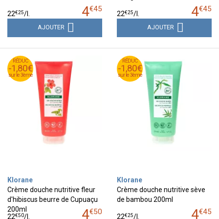
4
4
€
45
€
45
€
25
€
25
22
/
l.
22
/
l.
AJOUTER
AJOUTER
RÉDUC
RÉDUC
RÉDUC
RÉDUC
-1,80€
-1,80€
-1,80€
-1,80€
sur le 3ème
sur le 3ème
sur le 3ème
sur le 3ème
Klorane
Klorane
Crème douche nutritive fleur
Crème douche nutritive sève
d'hibiscus beurre de Cupuaçu
de bambou 200ml
200ml
4
4
€
50
€
45
€
50
€
25
22
/
l.
22
/
l.