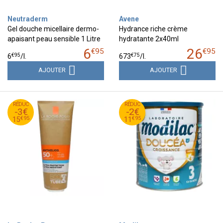
Neutraderm
Avene
Gel douche micellaire dermo-
Hydrance riche crème
apaisant peau sensible 1 Litre
hydratante 2x40ml
6
26
€
95
€
95
€
95
€
75
6
/
l.
673
/
l.
AJOUTER
AJOUTER
95
€
95
€
RÉDUC
18
RÉDUC
13
-3€
-2€
95
€
95
€
15
11
€
95
€
95
15
11