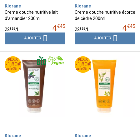
Klorane
Klorane
Crème douche nutritive lait
Crème douche nutritive écorce
d'amandier 200ml
de cèdre 200ml
4
4
€
45
€
45
€
25
€
25
22
/
l.
22
/
l.
AJOUTER
AJOUTER
RÉDUC
RÉDUC
RÉDUC
RÉDUC
-1,80€
-1,80€
-1,80€
-1,80€
sur le 3ème
sur le 3ème
sur le 3ème
sur le 3ème
Klorane
Klorane