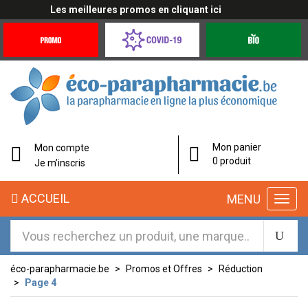
s meilleures promos en cliquant ici
Promotions
Covid-
Produits
&
19
bio
Offres
Coronavirus
éco-
Mon panier
Mon compte
parapharmacie.fr
0 produit
Je m’inscris
éco-
ACCUEIL
MENU
parapharmacie.fr
éco-parapharmacie.be
Promos et Offres
Réduction
Page 4