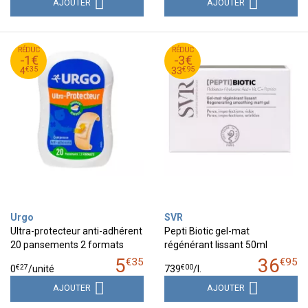
AJOUTER
AJOUTER
35
€
95
€
RÉDUC
5
RÉDUC
36
-1€
-3€
35
€
95
€
4
33
€
35
€
95
4
33
Urgo
SVR
Ultra-protecteur anti-adhérent
Pepti Biotic gel-mat
20 pansements 2 formats
régénérant lissant 50ml
5
36
€
35
€
95
€
27
€
00
0
/unité
739
/
l.
AJOUTER
AJOUTER