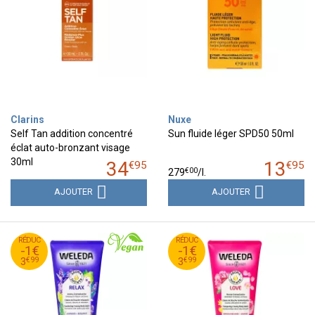
Clarins
Nuxe
Self Tan addition concentré
Sun fluide léger SPD50 50ml
éclat auto-bronzant visage
30ml
34
13
€
95
€
95
€
00
279
/
l.
AJOUTER
AJOUTER
99
€
99
€
RÉDUC
4
RÉDUC
4
-1€
-1€
99
€
99
€
3
3
€
99
€
99
3
3