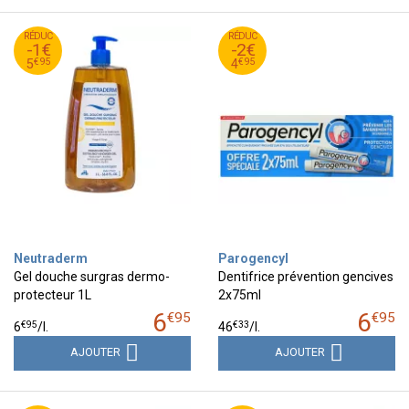
95
€
95
€
RÉDUC
6
RÉDUC
6
-1€
-2€
95
€
95
€
5
4
€
95
€
95
5
4
Neutraderm
Parogencyl
Gel douche surgras dermo-
Dentifrice prévention gencives
protecteur 1L
2x75ml
6
6
€
95
€
95
€
95
€
33
6
/
l.
46
/
l.
AJOUTER
AJOUTER