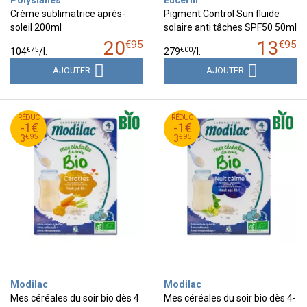
Crème sublimatrice après-
Pigment Control Sun fluide
soleil 200ml
solaire anti tâches SPF50 50ml
20
13
€
95
€
95
€
75
€
00
104
/
l.
279
/
l.
AJOUTER
AJOUTER
95
€
95
€
RÉDUC
4
RÉDUC
4
-1€
-1€
95
€
95
€
3
3
€
95
€
95
3
3
Modilac
Modilac
Mes céréales du soir bio dès 4
Mes céréales du soir bio dès 4-