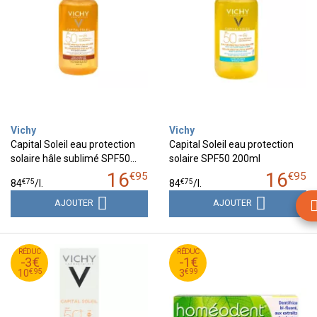
Vichy
Vichy
Capital Soleil eau protection
Capital Soleil eau protection
solaire hâle sublimé SPF50…
solaire SPF50 200ml
16
16
€
95
€
95
€
75
€
75
84
/
l.
84
/
l.
AJOUTER
AJOUTER
95
€
99
€
RÉDUC
13
RÉDUC
4
-3€
-1€
95
€
99
€
10
3
€
95
€
99
10
3