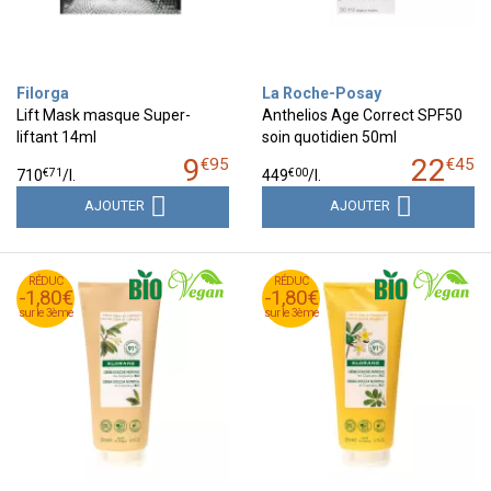
Filorga
La Roche-Posay
Lift Mask masque Super-
Anthelios Age Correct SPF50
liftant 14ml
soin quotidien 50ml
9
22
€
95
€
45
€
71
€
00
710
/
l.
449
/
l.
AJOUTER
AJOUTER
RÉDUC
RÉDUC
RÉDUC
RÉDUC
-1,80€
-1,80€
-1,80€
-1,80€
sur le 3ème
sur le 3ème
sur le 3ème
sur le 3ème