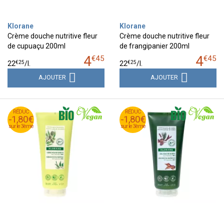
Klorane
Klorane
Crème douche nutritive fleur
Crème douche nutritive fleur
de cupuaçu 200ml
de frangipanier 200ml
4
4
€
45
€
45
€
25
€
25
22
/
l.
22
/
l.
AJOUTER
AJOUTER
RÉDUC
RÉDUC
RÉDUC
RÉDUC
-1,80€
-1,80€
-1,80€
-1,80€
sur le 3ème
sur le 3ème
sur le 3ème
sur le 3ème