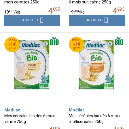
mois carottes 250g
6 mois nuit calme 250g
4
4
€
95
€
95
€
80
€
80
19
/kg
19
/kg
AJOUTER
AJOUTER
95
€
95
€
RÉDUC
4
RÉDUC
4
-1€
-1€
95
€
95
€
3
3
€
95
€
95
3
3
Modilac
Modilac
Mes céréales bio dès 6 mois
Mes céréales bio dès 6 mois
vanille 250g
multicéréales 250g
€
95
€
95