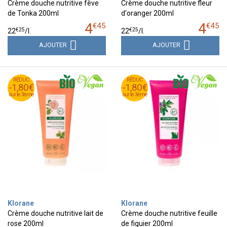
Crème douche nutritive fève
Crème douche nutritive fleur
de Tonka 200ml
d'oranger 200ml
4
4
€
45
€
45
€
25
€
25
22
/
l.
22
/
l.
AJOUTER
AJOUTER
RÉDUC
RÉDUC
RÉDUC
RÉDUC
-1,80€
-1,80€
-1,80€
-1,80€
sur le 3ème
sur le 3ème
sur le 3ème
sur le 3ème
Klorane
Klorane
Crème douche nutritive lait de
Crème douche nutritive feuille
rose 200ml
de figuier 200ml