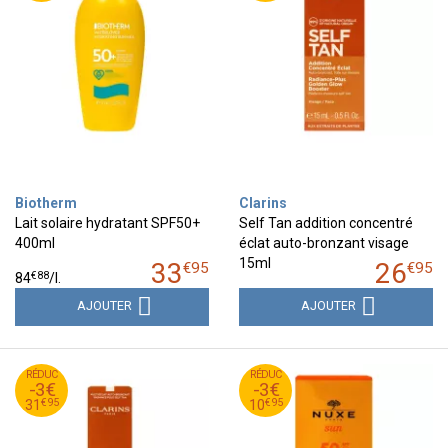
Biotherm
Clarins
Lait solaire hydratant SPF50+
Self Tan addition concentré
400ml
éclat auto-bronzant visage
15ml
33
26
€
95
€
95
€
88
84
/
l.
AJOUTER
AJOUTER
95
€
95
€
RÉDUC
34
RÉDUC
13
-3€
-3€
95
€
95
€
31
10
€
95
€
95
31
10