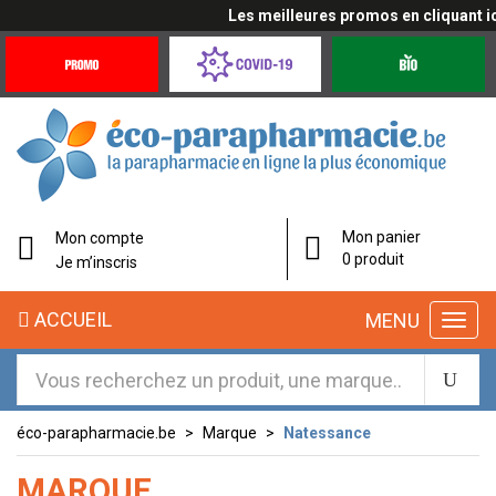
Les meilleures promos en cliquant ici
Promotions
Covid-
Produits
&
19
bio
Offres
Coronavirus
éco-
Mon panier
Mon compte
parapharmacie.fr
0 produit
Je m’inscris
éco-
ACCUEIL
MENU
parapharmacie.fr
éco-parapharmacie.be
Marque
Natessance
MARQUE