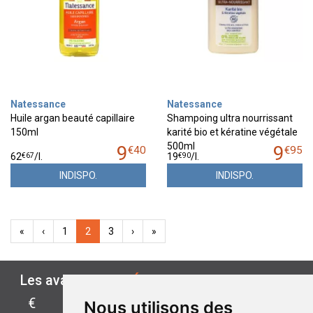
Natessance
Natessance
Huile argan beauté capillaire
Shampoing ultra nourrissant
150ml
karité bio et kératine végétale
500ml
9
9
€
40
€
95
€
67
€
90
62
/
l.
19
/
l.
INDISPO.
INDISPO.
«
‹
1
2
3
›
»
Les avantages de
ÉCO-PARAPHARMACIE.FR
€
Nous utilisons des