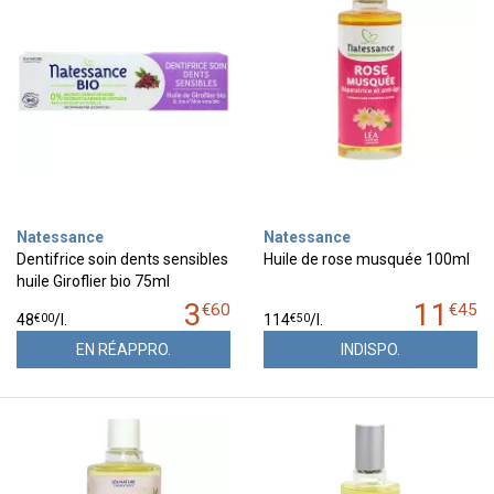
Natessance
Natessance
Dentifrice soin dents sensibles
Huile de rose musquée 100ml
huile Giroflier bio 75ml
3
11
€
60
€
45
€
00
€
50
48
/
l.
114
/
l.
EN RÉAPPRO.
INDISPO.