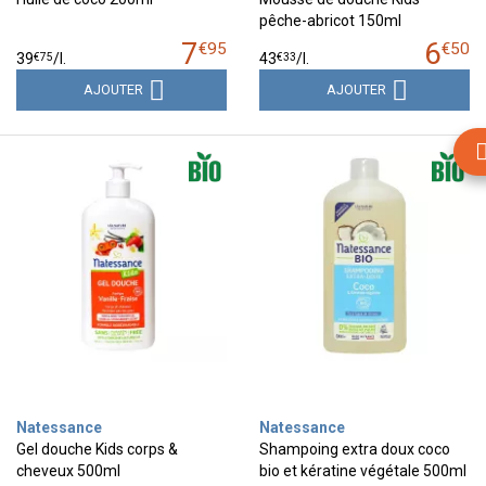
pêche-abricot 150ml
7
6
€
95
€
50
€
75
€
33
39
/
l.
43
/
l.
AJOUTER
AJOUTER
Natessance
Natessance
Gel douche Kids corps &
Shampoing extra doux coco
cheveux 500ml
bio et kératine végétale 500ml