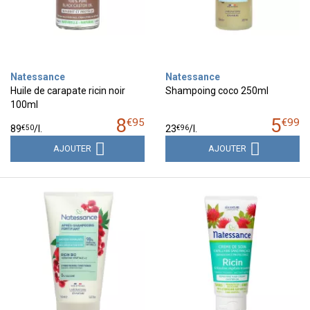
Natessance
Natessance
Huile de carapate ricin noir
Shampoing coco 250ml
100ml
8
5
€
95
€
99
€
50
€
96
89
/
l.
23
/
l.
AJOUTER
AJOUTER