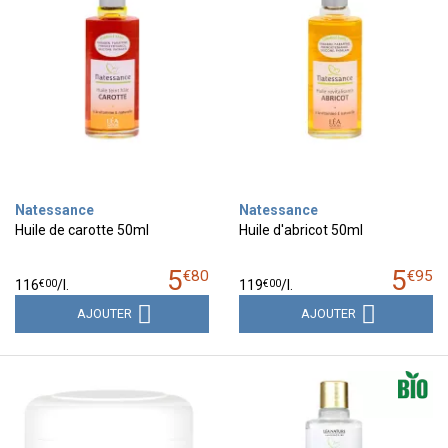
Natessance
Natessance
Huile de carotte 50ml
Huile d'abricot 50ml
5
5
€
80
€
95
€
00
€
00
116
/
l.
119
/
l.
AJOUTER
AJOUTER