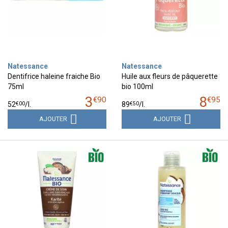
Natessance
Natessance
Dentifrice haleine fraiche Bio
Huile aux fleurs de pâquerette
75ml
bio 100ml
3
8
€
90
€
95
€
00
€
50
52
/
l.
89
/
l.
AJOUTER
AJOUTER