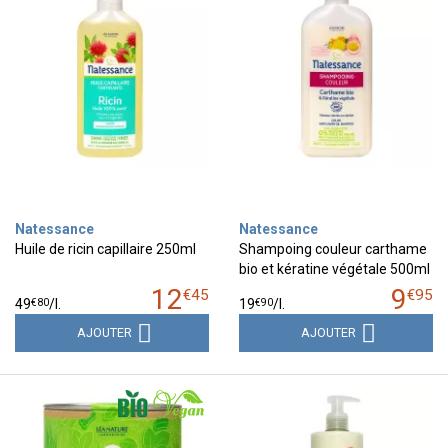
Natessance
Natessance
Huile de ricin capillaire 250ml
Shampoing couleur carthame
bio et kératine végétale 500ml
12
9
€
45
€
95
€
80
€
90
49
/
l.
19
/
l.
AJOUTER
AJOUTER