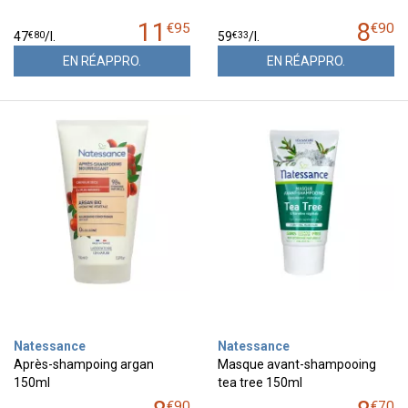
11
8
€
95
€
90
€
80
€
33
47
/
l.
59
/
l.
EN RÉAPPRO.
EN RÉAPPRO.
Natessance
Natessance
Après-shampoing argan
Masque avant-shampooing
150ml
tea tree 150ml
€
90
€
70