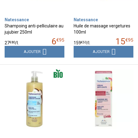
Natessance
Natessance
Shampoing anti-pelliculaire au
Huile de massage vergetures
jujubier 250ml
100ml
6
15
€
95
€
95
€
80
€
50
27
/
l.
159
/
l.
AJOUTER
AJOUTER