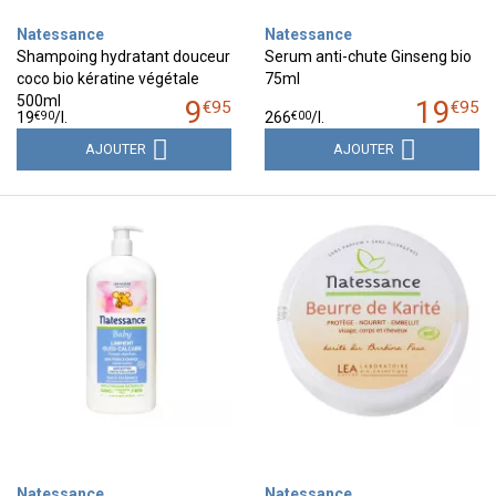
Natessance
Natessance
Shampoing hydratant douceur
Serum anti-chute Ginseng bio
coco bio kératine végétale
75ml
500ml
9
19
€
95
€
95
€
90
€
00
19
/
l.
266
/
l.
AJOUTER
AJOUTER
Natessance
Natessance