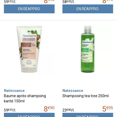
8
8
€
33
€
00
59
/
l.
58
/
l.
EN RÉAPPRO.
EN RÉAPPRO.
Natessance
Natessance
Baume après-shampoing
Shampooing tea tree 250ml
karité 150ml
8
5
€
90
€
95
€
33
€
80
59
/
l.
23
/
l.