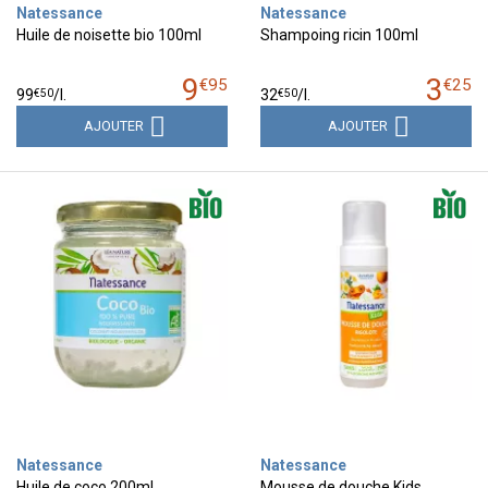
Natessance
Natessance
Huile de noisette bio 100ml
Shampoing ricin 100ml
9
3
€
95
€
25
€
50
€
50
99
/
l.
32
/
l.
AJOUTER
AJOUTER
Natessance
Natessance
Huile de coco 200ml
Mousse de douche Kids