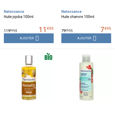
Natessance
Natessance
Huile jojoba 100ml
Huile chanvre 100ml
11
7
€
95
€
95
€
50
€
50
119
/
l.
79
/
l.
AJOUTER
AJOUTER