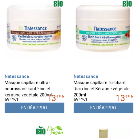
Natessance
Natessance
Masque capillaire ultra-
Masque capillaire fortifiant
nourrissant karité bio et
Ricin bio et Kératine végétale
kératine végétale 200ml
200ml
13
13
€
95
€
95
€
75
€
75
69
/
l.
69
/
l.
EN RÉAPPRO.
EN RÉAPPRO.