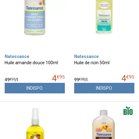
Natessance
Natessance
Huile amande douce 100ml
Huile de ricin 50ml
4
4
€
95
€
95
€
50
€
00
49
/
l.
99
/
l.
INDISPO.
INDISPO.