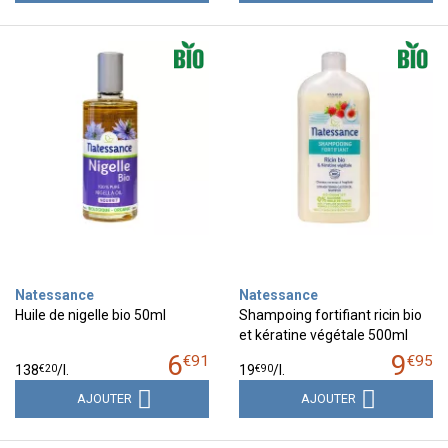
Natessance
Natessance
Huile de nigelle bio 50ml
Shampoing fortifiant ricin bio
et kératine végétale 500ml
6
9
€
91
€
95
€
20
€
90
138
/
l.
19
/
l.
AJOUTER
AJOUTER