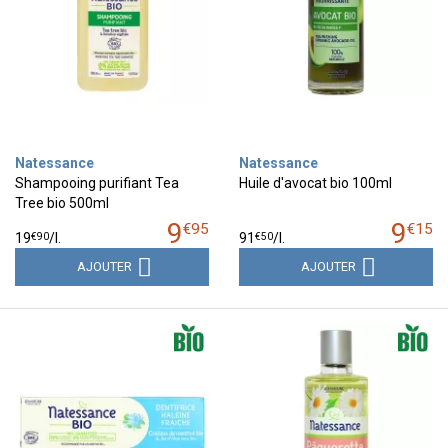
Natessance
Natessance
Shampooing purifiant Tea
Huile d'avocat bio 100ml
Tree bio 500ml
9
9
€
95
€
15
€
90
€
50
19
/
l.
91
/
l.
AJOUTER
AJOUTER