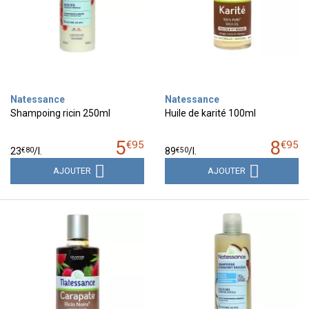
Natessance
Natessance
Shampoing ricin 250ml
Huile de karité 100ml
5
8
€
95
€
95
€
80
€
50
23
/
l.
89
/
l.
AJOUTER
AJOUTER