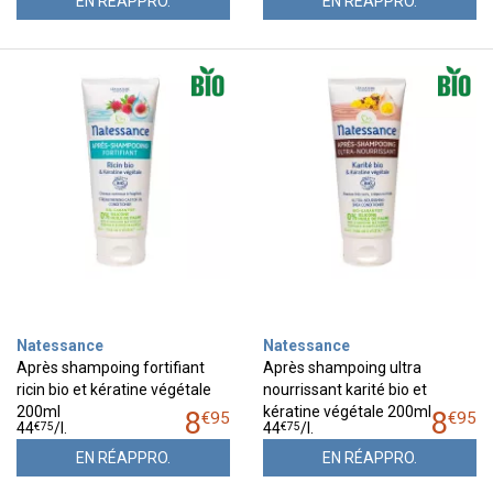
EN RÉAPPRO.
EN RÉAPPRO.
Natessance
Natessance
Après shampoing fortifiant
Après shampoing ultra
ricin bio et kératine végétale
nourrissant karité bio et
200ml
kératine végétale 200ml
8
8
€
95
€
95
€
75
€
75
44
/
l.
44
/
l.
EN RÉAPPRO.
EN RÉAPPRO.