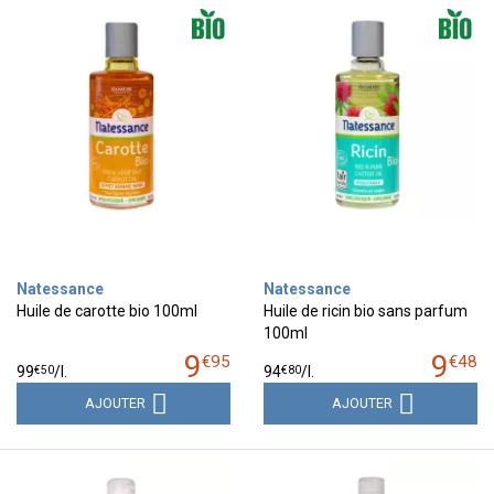
Natessance
Natessance
Huile de carotte bio 100ml
Huile de ricin bio sans parfum
100ml
9
9
€
95
€
48
€
50
€
80
99
/
l.
94
/
l.
AJOUTER
AJOUTER