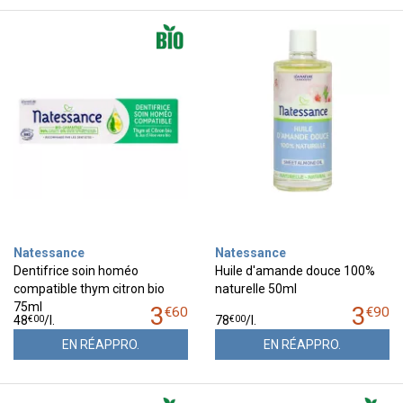
Natessance
Natessance
Dentifrice soin homéo
Huile d'amande douce 100%
compatible thym citron bio
naturelle 50ml
75ml
3
3
€
60
€
90
€
00
€
00
48
/
l.
78
/
l.
EN RÉAPPRO.
EN RÉAPPRO.