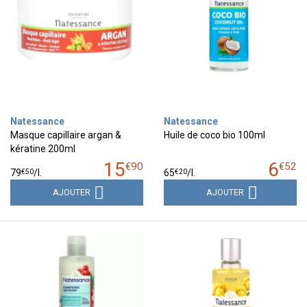
Natessance
Natessance
Masque capillaire argan &
Huile de coco bio 100ml
kératine 200ml
15
6
€
90
€
52
€
50
€
20
79
/
l.
65
/
l.
AJOUTER
AJOUTER