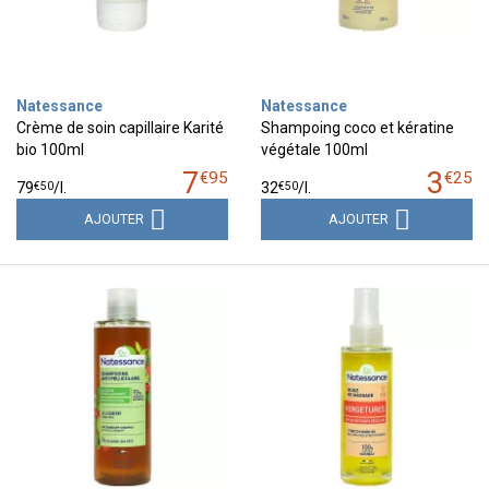
Natessance
Natessance
Crème de soin capillaire Karité
Shampoing coco et kératine
bio 100ml
végétale 100ml
7
3
€
95
€
25
€
50
€
50
79
/
l.
32
/
l.
AJOUTER
AJOUTER