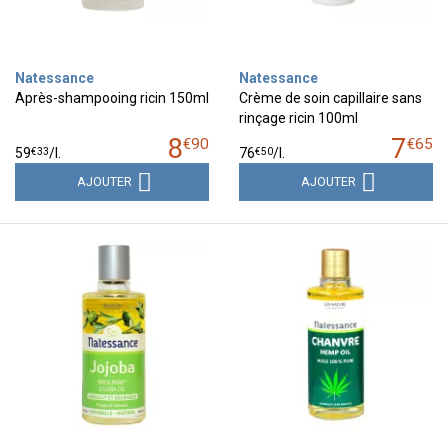
Natessance
Natessance
Après-shampooing ricin 150ml
Crème de soin capillaire sans
rinçage ricin 100ml
8
7
€
90
€
65
€
33
€
50
59
/
l.
76
/
l.
AJOUTER
AJOUTER