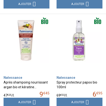
AJOUTER
AJOUTER
Natessance
Natessance
Après shampoing nourrissant
Spray protecteur papoo bio
argan bio et kératine…
100ml
9
6
€
45
€
95
€
25
€
50
47
/
l.
69
/
l.
AJOUTER
AJOUTER