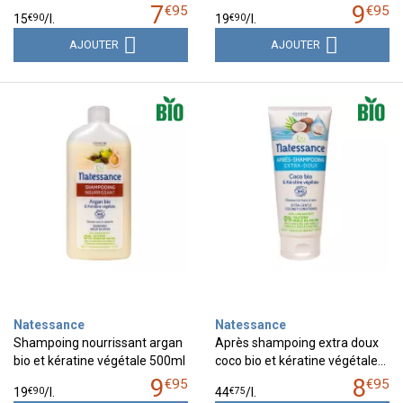
7
9
€
95
€
95
€
90
€
90
15
/
l.
19
/
l.
AJOUTER
AJOUTER
Natessance
Natessance
Shampoing nourrissant argan
Après shampoing extra doux
bio et kératine végétale 500ml
coco bio et kératine végétale…
9
8
€
95
€
95
€
90
€
75
19
/
l.
44
/
l.