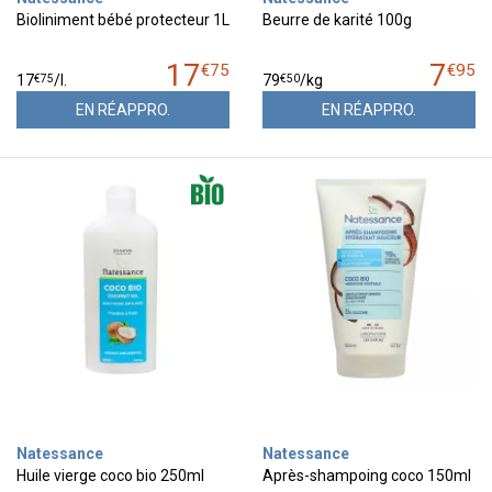
Bioliniment bébé protecteur 1L
Beurre de karité 100g
17
7
€
75
€
95
€
75
€
50
17
/
l.
79
/kg
EN RÉAPPRO.
EN RÉAPPRO.
Natessance
Natessance
Huile vierge coco bio 250ml
Après-shampoing coco 150ml