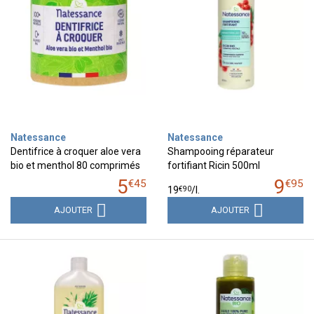
Natessance
Natessance
Dentifrice à croquer aloe vera
Shampooing réparateur
bio et menthol 80 comprimés
fortifiant Ricin 500ml
5
9
€
45
€
95
€
90
19
/
l.
AJOUTER
AJOUTER