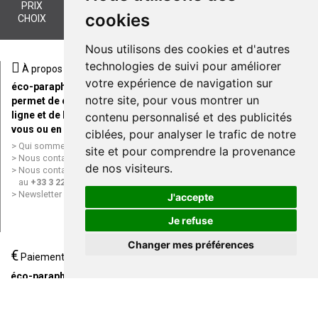
PRIX
PAIEMENT
LIVRAISON
LIVRAISON EN
cookies
CHOIX
SÉCURISÉ
CHEZ VOUS
POINT RETRAIT
Nous utilisons des cookies et d'autres
technologies de suivi pour améliorer
À propos
Divers
votre expérience de navigation sur
éco-parapharmacie.fr vous
Retrouvez les conseils
notre site, pour vous montrer un
permet de commander en
pratiques
ligne et de les recevoir chez
contenu personnalisé et des publicités
Conseils pratiques
vous ou en point retrait.
Marques & Laboratoires
ciblées, pour analyser le trafic de notre
Conditions générales de vente
Qui sommes nous ?
site et pour comprendre la provenance
(CGV)
Nous contacter par e-mail
Mentions légales
de nos visiteurs.
Nous contacter par téléphone
Données personnelles
au
+33 3 22 71 64 10
Cookies
Newsletter
J'accepte
Mes préférences Cookies
Grande Pharmacie d’Amiens en
Je refuse
ligne
Changer mes préférences
€
Livraison / Point retrait
Paiement
Commandez en ligne et
éco-parapharmacie.fr offre
recevez votre commande
un paiement entièrement
rapidement chez vous ou en
sécurisé, quel que soit le
point retrait