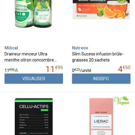
Milical
Nutreov
Draineur minceur Ultra
Slim Sucess infusion brûle-
menthe citron concombre…
graisses 20 sachets
11
4
€
95
€
50
€
95
€
23
11
/
l.
0
/unité
VISUALISER
INDISPO.