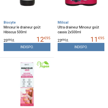
Biocyte
Milical
Minceur le draineur goût
Ultra draineur Minceur goût
Hibiscus 500ml
cassis 2x500ml
12
11
€
95
€
95
€
90
€
90
25
/
l.
23
/
l.
INDISPO.
INDISPO.