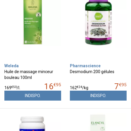
Weleda
Pharmascience
Huile de massage minceur
Desmodium 200 gélules
bouleau 100ml
16
7
€
95
€
95
€
50
€
24
169
/
l.
162
/kg
INDISPO.
INDISPO.