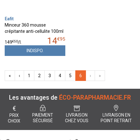
Eafit
Minceur 360 mousse
crépitante anti-cellulite 100ml
14
€
95
€
50
149
/
l.
INDISPO.
«
‹
1
2
3
4
5
6
›
»
Les avantages de
ÉCO-PARAPHARMACIE.FR
€
PAIEMENT
LIVRAISON
LIVRAISON EN
PRIX
SÉCURISÉ
CHEZ VOUS
POINT RETRAIT
CHOIX