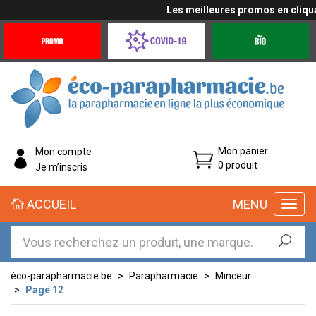
Les meilleures promos en cliquant i
Promotions
Covid-
Produits
&
19
bio
Offres
Coronavirus
éco-
Mon panier
Mon compte
parapharmacie.fr
0 produit
Je m’inscris
éco-
ACCUEIL
MENU
parapharmacie.fr
éco-parapharmacie.be
Parapharmacie
Minceur
Page 12