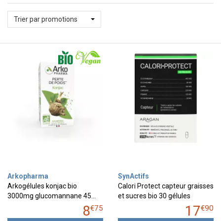
Trier par promotions
Arkopharma
SynActifs
Arkogélules konjac bio
Calori Protect capteur graisses
3000mg glucomannane 45…
et sucres bio 30 gélules
8
17
€
75
€
90