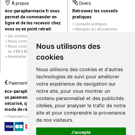
À propos
Divers
éco-parapharmacie.fr vous
Retrouvez les conseils
permet de commander en
pratiques
ligne et de les recevoir chez
Conseils pratiques
vous ou en point retrait.
Marques & Laboratoires
Conditions générales de vente
Qui sommes nous ?
(CGV)
Nous contacter par e-mail
Nous utilisons des
Mentions légales
Nous contacter par téléphone
Données personnelles
au
+33 3 22 71 64 10
Cookies
cookies
Newsletter
Mes préférences Cookies
Grande Pharmacie d’Amiens en
Nous utilisons des cookies et d'autres
ligne
technologies de suivi pour améliorer
€
Livraison / Point retrait
Paiement
votre expérience de navigation sur
Commandez en ligne et
notre site, pour vous montrer un
éco-parapharmacie.fr offre
recevez votre commande
un paiement entièrement
contenu personnalisé et des publicités
rapidement chez vous ou en
sécurisé, quel que soit le
ciblées, pour analyser le trafic de notre
point retrait
mode de règlement
site et pour comprendre la provenance
Livraison chez vous ou en
Paiement sécurisé et simple
de nos visiteurs.
points relais
J'accepte