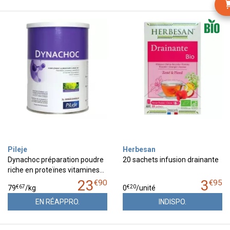
Pileje
Herbesan
Dynachoc préparation poudre
20 sachets infusion drainante
riche en proteïnes vitamines…
23
3
€
90
€
95
€
67
€
20
79
/kg
0
/unité
EN RÉAPPRO.
INDISPO.