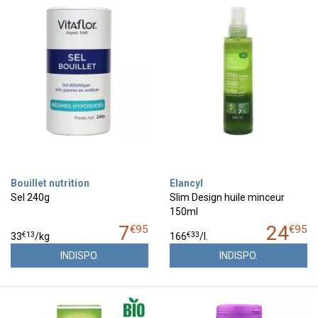
Bouillet nutrition
Elancyl
Sel 240g
Slim Design huile minceur
150ml
7
24
€
95
€
95
€
13
€
33
33
/kg
166
/
l.
INDISPO.
INDISPO.