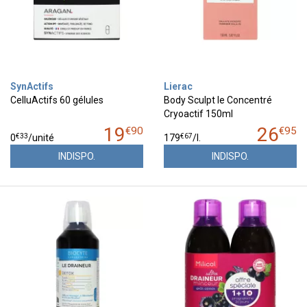
SynActifs
Lierac
CelluActifs 60 gélules
Body Sculpt le Concentré
Cryoactif 150ml
19
26
€
90
€
95
€
33
€
67
0
/unité
179
/
l.
INDISPO.
INDISPO.