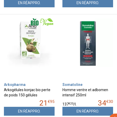
EN RÉAPPRO.
EN RÉAPPRO.
Arkopharma
Somatoline
Arkogélules konjac bio perte
Homme ventre et adbomen
de poids 150 gélules
intensif 250ml
21
34
€
95
€
30
€
20
137
/
l.
EN RÉAPPRO.
EN RÉAPPRO.