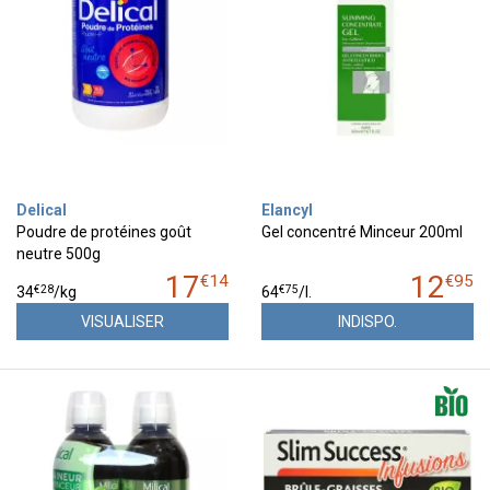
Delical
Elancyl
Poudre de protéines goût
Gel concentré Minceur 200ml
neutre 500g
17
12
€
14
€
95
€
28
€
75
34
/kg
64
/
l.
VISUALISER
INDISPO.