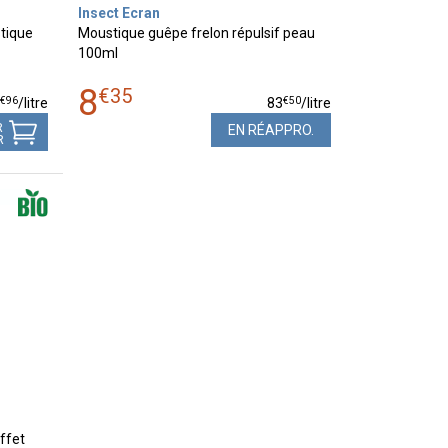
Insect Ecran
stique
Moustique guêpe frelon répulsif peau
100ml
8
€
35
€
96
€
50
7
/
litre
83
/
litre
R
EN RÉAPPRO.
R
ffet