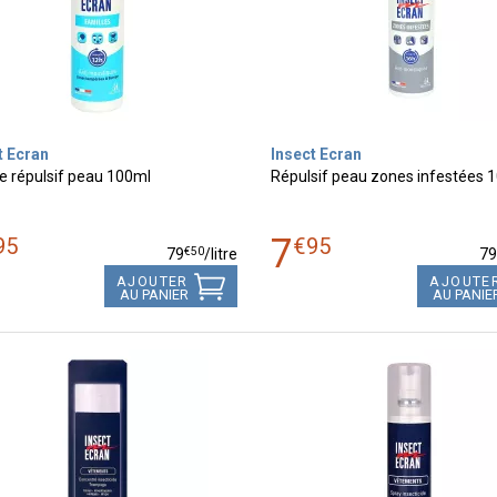
t Ecran
Insect Ecran
le répulsif peau 100ml
Répulsif peau zones infestées 
7
95
€
95
€
50
79
/
litre
7
AJOUTER
AJOUTE
AU PANIER
AU PANIE