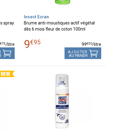
Insect Ecran
s spray
Brume anti-moustiques actif végétal
dès 6 mois fleur de coton 100ml
9
€
95
€
75
€
50
9
/
litre
99
/
litre
R
AJOUTER
R
AU PANIER