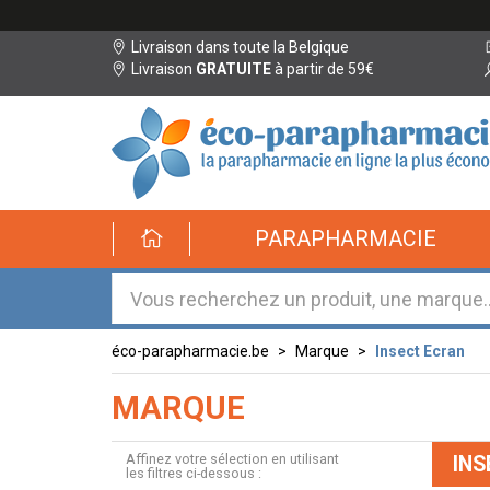
Livraison dans toute la Belgique
Livraison
GRATUITE
à partir de 59€
éco-
PARAPHARMACIE
parapharmacie.fr
éco-
parapharmacie.fr
éco-parapharmacie.be
Marque
Insect Ecran
MARQUE
Affinez votre sélection en utilisant
INS
les filtres ci-dessous :