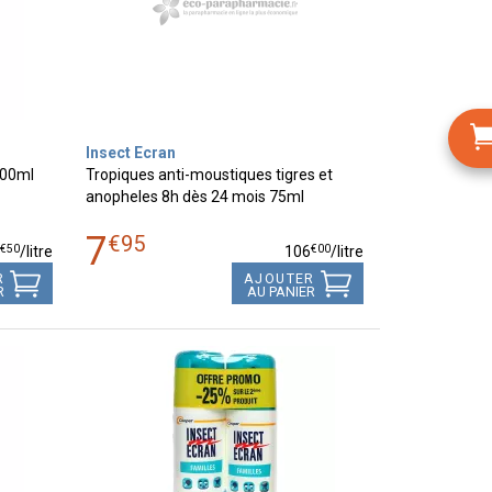
Insect Ecran
100ml
Tropiques anti-moustiques tigres et
anopheles 8h dès 24 mois 75ml
7
€
95
€
50
€
00
9
/
litre
106
/
litre
R
AJOUTER
R
AU PANIER