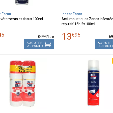
t Ecran
Insect Ecran
 vêtements et tissus 100ml
Anti-moustiques Zones infestée
répulsif 16h 2x100ml
13
45
€
95
€
50
84
/
litre
6
AJOUTER
AJOUTE
AU PANIER
AU PANIE