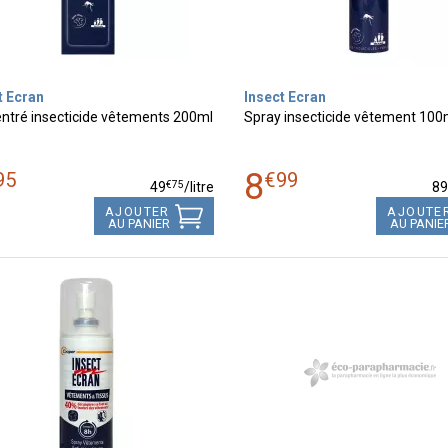
t Ecran
Insect Ecran
ntré insecticide vêtements 200ml
Spray insecticide vêtement 100
8
95
€
99
€
75
49
/
litre
8
AJOUTER
AJOUTE
AU PANIER
AU PANIE