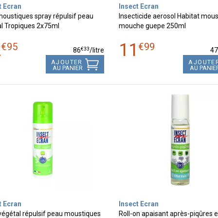
t Ecran
Insect Ecran
moustiques spray répulsif peau
Insecticide aerosol Habitat mou
al Tropiques 2x75ml
mouche guepe 250ml
2
11
€
95
€
99
€
33
86
/
litre
4
AJOUTER
AJOUTE
AU PANIER
AU PANIE
t Ecran
Insect Ecran
 végétal répulsif peau moustiques
Roll-on apaisant après-piqûres e