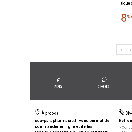
tique
8
€
«
‹
€
CHOIX
PRIX
À propos
Div
éco-parapharmacie.fr vous permet de
Retrou
commander en ligne et de les
Conse