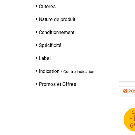
Critères
Nature de produit
Conditionnement
Spécificité
Label
Indication
/ Contre-indication
Promos et Offres
POS
RÉ
9
-
9
6