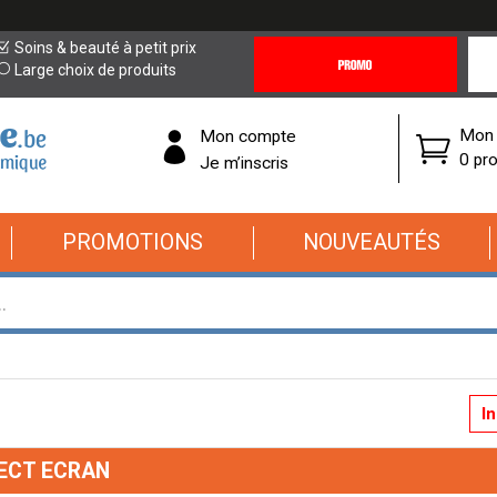
Promotions
Covi
Soins & beauté à petit prix
&
19
Large choix de produits
Offres
Cor
Mon 
Mon compte
0 pro
Je m’inscris
PROMOTIONS
NOUVEAUTÉS
I
ECT ECRAN