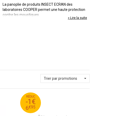
La panoplie de produits INSECT ECRAN des
laboratoires COOPER permet une haute protection
contre les moustiques.
» Lire la suite
Trier par promotions
RÉDUC
95
€
7
-1€
95
€
6
€
95
6