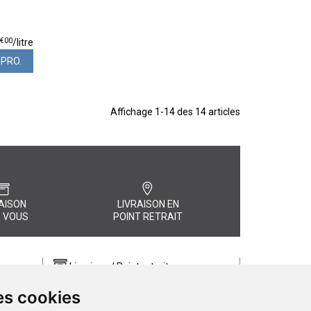
€
00
0
/
litre
PPRO.
Affichage 1-14 des 14 articles
AISON
LIVRAISON EN
 VOUS
POINT RETRAIT
Livraison / Point retrait
Commandez en ligne et recevez votre
es cookies
commande rapidement chez vous ou
, quel