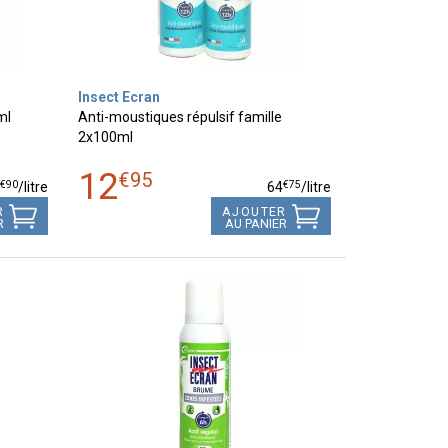
Insect Ecran
ml
Anti-moustiques répulsif famille
2x100ml
12
€
95
€
90
€
75
9
/
litre
64
/
litre
R
AJOUTER
R
AU PANIER