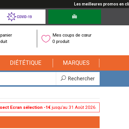
Les meilleures promos en cliquant
d-
Produits
bio
onavirus
panier
Mes coups de cœur
duit
0 produit
DIÉTÉTIQUE
MARQUES
Rechercher
nsect Ecran sélection -1€
jusqu'au 31 Août 2026.