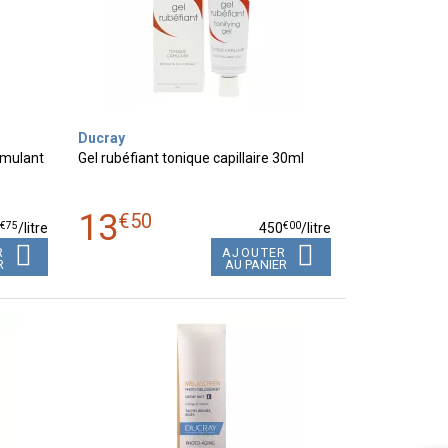
Ducray
imulant
Gel rubéfiant tonique capillaire 30ml
13
€
50
€
75
€
00
8
/
litre
450
/
litre
R
AJOUTER
R
AU PANIER