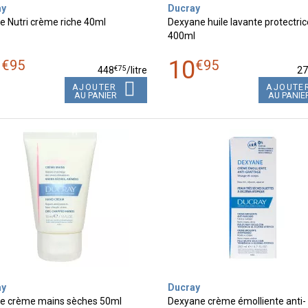
ay
Ducray
e Nutri crème riche 40ml
Dexyane huile lavante protectric
400ml
7
10
€
95
€
95
€
75
448
/
litre
2
AJOUTER
AJOUTE
AU PANIER
AU PANIE
ay
Ducray
ne crème mains sèches 50ml
Dexyane crème émolliente anti-