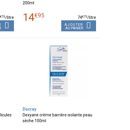
200ml
14
€
95
€
75
€
75
4
/
litre
74
/
litre
R
AJOUTER
R
AU PANIER
Ducray
licules
Dexyane crème barrière isolante peau
sèche 100ml