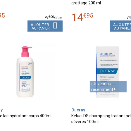
grattage 200 ml
14
95
€
95
€
00
79
/
litre
7
AJOUTER
AJOUTE
AU PANIER
AU PANIE
5 vendus
récemment !
ay
Ducray
e lait hydratant corps 400ml
Kelual DS shampoing traitant pel
sévères 100ml