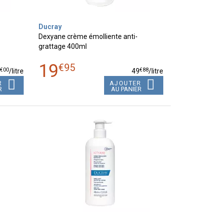
Ducray
Dexyane crème émolliente anti-
grattage 400ml
19
€
95
€
00
€
88
0
/
litre
49
/
litre
R
AJOUTER
R
AU PANIER