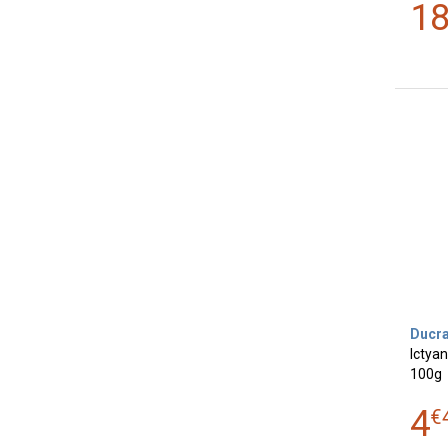
1
Ducr
Ictya
100g
4
€