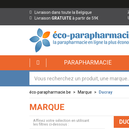
Livraison dans toute la Belgique
Livraison
GRATUITE
à partir de 59€
éco-
PARAPHARMACIE
parapharmacie.fr
éco-
parapharmacie.fr
éco-parapharmacie.be
Marque
Ducray
MARQUE
Affinez votre sélection en utilisant
DU
les filtres ci-dessous :