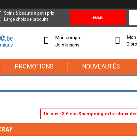
Promotions
Covi
Soins & beauté à petit prix
&
19
Large choix de produits
Offres
Cor
Mon 
Mon compte
0 pro
Je m’inscris
PROMOTIONS
NOUVEAUTÉS
Ducray,
-3 € sur Shampoing extra-doux de
CRAY