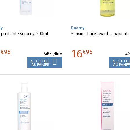
ay
Ducray
 purifiante Keracnyl 200ml
Sensinol huile lavante apaisant
2
16
€
95
€
95
€
75
64
/
litre
4
AJOUTER
AJOUTE
AU PANIER
AU PANIE