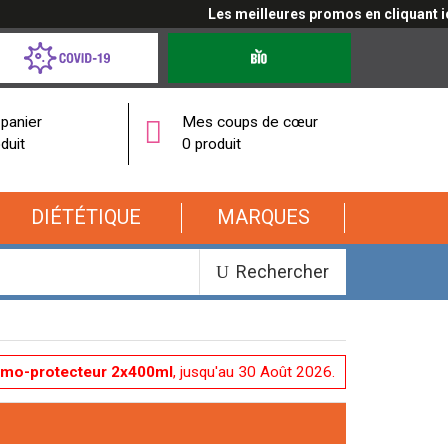
Les meilleures promos en cliquant ici
d-
Produits
bio
onavirus
panier
Mes coups de cœur
duit
0 produit
DIÉTÉTIQUE
MARQUES
Rechercher
rmo-protecteur 2x400ml
, jusqu'au 30 Août 2026.