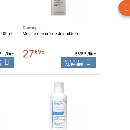
Ducray
e 400ml
Melascreen crème de nuit 50ml
27
€
95
€
38
€
00
2
/
litre
559
/
litre
R
AJOUTER
R
AU PANIER