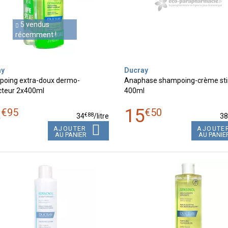
5 vendus
récemment !
ay
Ducray
oing extra-doux dermo-
Anaphase shampoing-crème st
cteur 2x400ml
400ml
3
15
€
95
€
50
€
88
34
/
litre
3
AJOUTER
AJOUTE
AU PANIER
AU PANIE