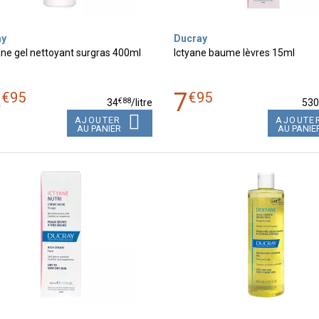
ay
Ducray
ne gel nettoyant surgras 400ml
Ictyane baume lèvres 15ml
3
7
€
95
€
95
€
88
34
/
litre
53
AJOUTER
AJOUTE
AU PANIER
AU PANIE