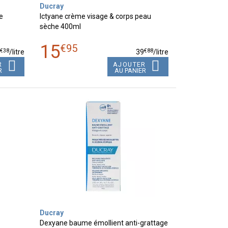
Ducray
e
Ictyane crème visage & corps peau
sèche 400ml
15
€
95
€
38
€
88
7
/
litre
39
/
litre
R
AJOUTER
R
AU PANIER
Ducray
Dexyane baume émollient anti-grattage