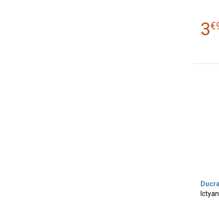
3
€
Ducr
Ictyan