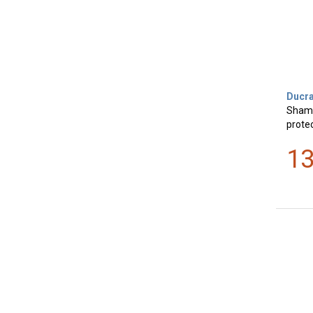
Ducr
Shamp
prote
1