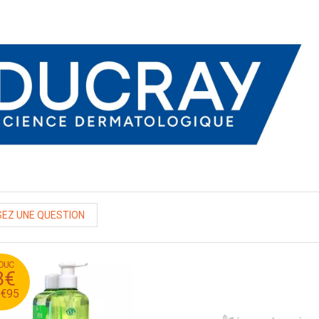
EZ UNE QUESTION
DUC
€
13
3€
€
10
€
95
0