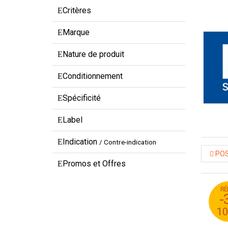
Critères
Marque
Nature de produit
Conditionnement
Spécificité
Label
Indication
/ Contre-indication
POS
Promos et Offres
RÉ
95
-
95
1