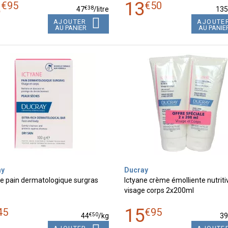
8
13
€
95
€
50
€
38
47
/
litre
13
AJOUTER
AJOUTE
AU PANIER
AU PANIE
ay
Ducray
ne pain dermatologique surgras
Ictyane crème émolliente nutriti
visage corps 2x200ml
15
45
€
95
€
50
44
/kg
3