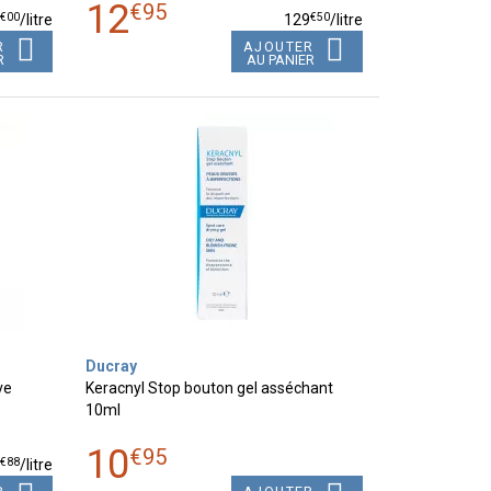
12
€
95
€
00
€
50
5
/
litre
129
/
litre
R
AJOUTER
R
AU PANIER
Ducray
ve
Keracnyl Stop bouton gel asséchant
10ml
10
€
95
€
88
9
/
litre