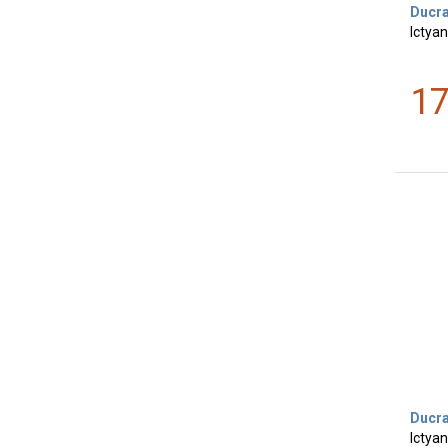
Ducr
Ictyan
1
Ducr
Ictya