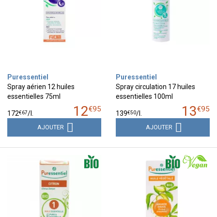
Puressentiel
Puressentiel
Spray aérien 12 huiles
Spray circulation 17 huiles
essentielles 75ml
essentielles 100ml
12
13
€
95
€
95
€
67
€
50
172
/
l.
139
/
l.
AJOUTER
AJOUTER