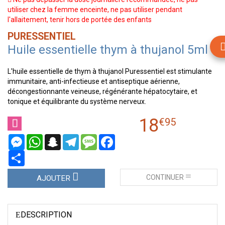
utiliser chez la femme enceinte, ne pas utiliser pendant
l'allaitement, tenir hors de portée des enfants
PURESSENTIEL
Huile essentielle thym à thujanol 5ml
L'huile essentielle de thym à thujanol Puressentiel est stimulante
immunitaire, anti-infectieuse et antiseptique aérienne,
décongestionnante veineuse, régénérante hépatocytaire, et
tonique et équilibrante du système nerveux.
18
€
95
Messenger
WhatsApp
Snapchat
Telegram
Message
Facebook
Partager
CONTINUER
AJOUTER
DESCRIPTION