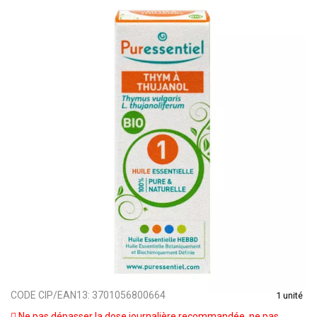
CODE CIP/EAN13:
3701056800664
1 unité
Ne pas dépasser la dose journalière recommandée, ne pas