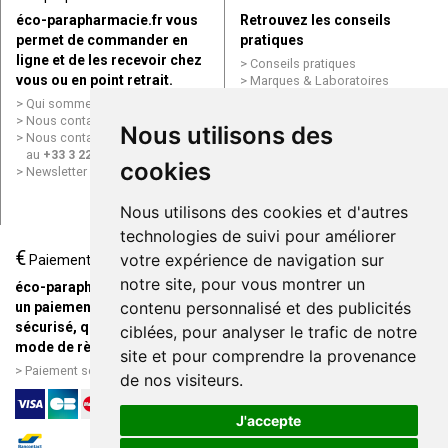
éco-parapharmacie.fr vous
Retrouvez les conseils
permet de commander en
pratiques
ligne et de les recevoir chez
Conseils pratiques
vous ou en point retrait.
Marques & Laboratoires
Conditions générales de vente
Qui sommes nous ?
(CGV)
Nous contacter par e-mail
Nous utilisons des
Mentions légales
Nous contacter par téléphone
Données personnelles
au
+33 3 22 71 64 10
cookies
Cookies
Newsletter
Mes préférences Cookies
Grande Pharmacie d’Amiens en
Nous utilisons des cookies et d'autres
ligne
technologies de suivi pour améliorer
€
Livraison / Point retrait
votre expérience de navigation sur
Paiement
Commandez en ligne et
notre site, pour vous montrer un
éco-parapharmacie.fr offre
recevez votre commande
contenu personnalisé et des publicités
un paiement entièrement
rapidement chez vous ou en
sécurisé, quel que soit le
ciblées, pour analyser le trafic de notre
point retrait
mode de règlement
site et pour comprendre la provenance
Livraison chez vous ou en
Paiement sécurisé et simple
de nos visiteurs.
points relais
J'accepte