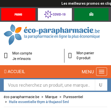
Les meilleures promos en cliqua
Promotions
Covid-
Produits
&
19
bio
Offres
Coronavirus
éco-
Mon panier
Mon compte
parapharmacie.fr
0 produit
Je m’inscris
éco-
ACCUEIL
MENU
parapharmacie.fr
éco-parapharmacie.be
Marque
Puressentiel
Huile essentielle thym à thujanol 5ml