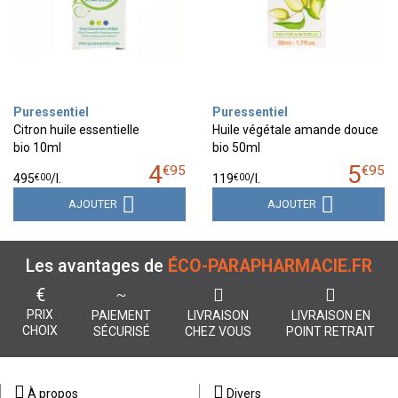
Puressentiel
Puressentiel
Citron huile essentielle
Huile végétale amande douce
bio 10ml
bio 50ml
4
5
€
95
€
95
€
00
€
00
495
/
l.
119
/
l.
AJOUTER
AJOUTER
Les avantages de
ÉCO-PARAPHARMACIE.FR
€
PRIX
PAIEMENT
LIVRAISON
LIVRAISON EN
CHOIX
SÉCURISÉ
CHEZ VOUS
POINT RETRAIT
À propos
Divers