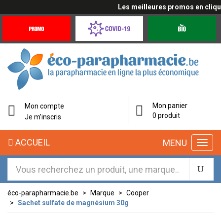
Les meilleures promos en cliquan
Promotions
Covid-
Produits
&
19
bio
Offres
Coronavirus
éco-
Mon panier
Mon compte
parapharmacie.fr
0 produit
Je m’inscris
éco-
ACCUEIL
MENU
parapharmacie.fr
éco-parapharmacie.be
Marque
Cooper
Sachet sulfate de magnésium 30g