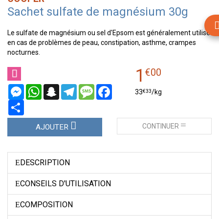
Sachet sulfate de magnésium 30g
Le sulfate de magnésium ou sel d'Epsom est généralement utilisé
en cas de problèmes de peau, constipation, asthme, crampes
nocturnes.
1
€
00
Messenger
WhatsApp
Snapchat
Telegram
Message
Facebook
€
33
33
/kg
Partager
CONTINUER
AJOUTER
DESCRIPTION
CONSEILS D'UTILISATION
COMPOSITION