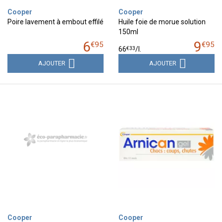
Cooper
Cooper
Poire lavement à embout effilé
Huile foie de morue solution
150ml
6
9
€
95
€
95
€
33
66
/
l.
AJOUTER
AJOUTER
Cooper
Cooper