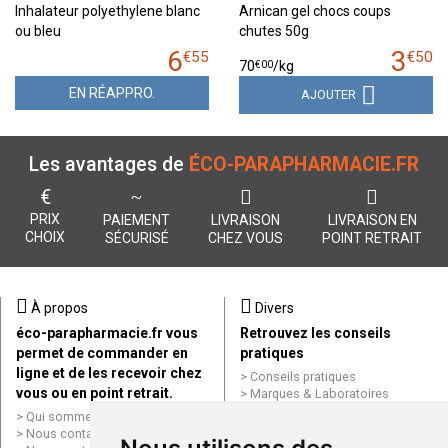
Inhalateur polyethylene blanc
Arnican gel chocs coups
ou bleu
chutes 50g
6
3
€
55
€
50
€
00
70
/kg
EN RÉAPPRO.
AJOUTER
Les avantages de
ÉCO-PARAPHARMACIE.FR
€
PRIX
PAIEMENT
LIVRAISON
LIVRAISON EN
CHOIX
SÉCURISÉ
CHEZ VOUS
POINT RETRAIT
À propos
Divers
éco-parapharmacie.fr vous
Retrouvez les conseils
permet de commander en
pratiques
ligne et de les recevoir chez
Conseils pratiques
vous ou en point retrait.
Marques & Laboratoires
Conditions générales de vente
Qui sommes nous ?
(CGV)
Nous contacter par e-mail
Mentions légales