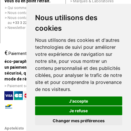
vous ou en point retrait.
Marques & Laboratoires
Conditions générales de vente
Qui sommes nous ?
(CGV)
Nous contacter par e-mail
Nous utilisons des
Mentions légales
Nous contacter par téléphone
Données personnelles
au
+33 3 22 71 64 10
Cookies
cookies
Newsletter
Mes préférences Cookies
Grande Pharmacie d’Amiens en
Nous utilisons des cookies et d'autres
ligne
technologies de suivi pour améliorer
€
Livraison / Point retrait
Paiement
votre expérience de navigation sur
Commandez en ligne et
notre site, pour vous montrer un
éco-parapharmacie.fr offre
recevez votre commande
un paiement entièrement
contenu personnalisé et des publicités
rapidement chez vous ou en
sécurisé, quel que soit le
ciblées, pour analyser le trafic de notre
point retrait
mode de règlement
site et pour comprendre la provenance
Livraison chez vous ou en
Paiement sécurisé et simple
de nos visiteurs.
points relais
J'accepte
Je refuse
Changer mes préférences
Apotekisto