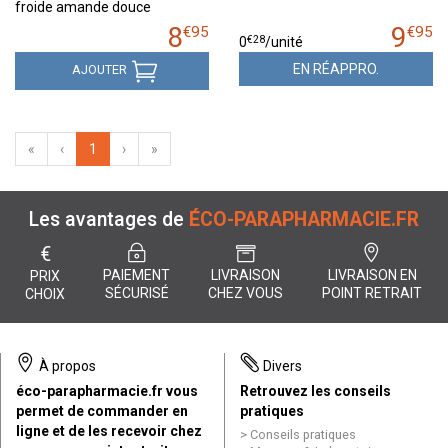
froide amande douce
8
9
€
95
€
95
€
28
0
/unité
EN RÉAPPRO.
AJOUTER
«
‹
1
›
»
Les avantages de
ÉCO-PARAPHARMACIE.FR
€
PAIEMENT
LIVRAISON
LIVRAISON EN
PRIX
SÉCURISÉ
CHEZ VOUS
POINT RETRAIT
CHOIX
À propos
Divers
éco-parapharmacie.fr vous
Retrouvez les conseils
permet de commander en
pratiques
ligne et de les recevoir chez
Conseils pratiques