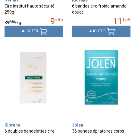
Cire institut haute sécurité
6 bandes cire froide amande
250g
douce
9
11
€
95
€
59
€
80
39
/kg
AJOUTER
AJOUTER
Klorane
Jolen
6 doubles bandelettes cire
36 bandes épilatoires corps