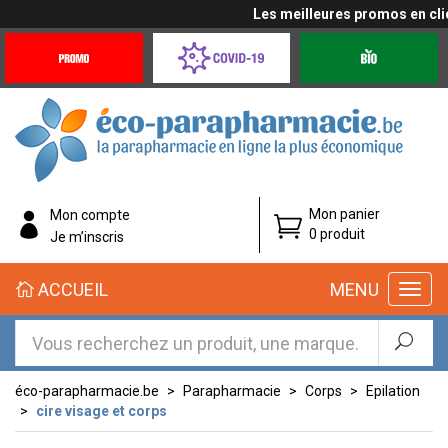
Les meilleures promos en cliqu
Promotions
Covid-
Produits
&
19
bio
Offres
Coronavirus
éco-
Mon panier
Mon compte
parapharmacie.fr
0 produit
Je m’inscris
éco-
ACCUEIL
MENU
parapharmacie.fr
éco-parapharmacie.be
Parapharmacie
Corps
Epilation
cire visage et corps