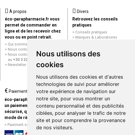
À propos
Divers
éco-parapharmacie.fr vous
Retrouvez les conseils
permet de commander en
pratiques
ligne et de les recevoir chez
Conseils pratiques
vous ou en point retrait.
Marques & Laboratoires
Conditions générales de vente
Qui sommes nous ?
(CGV)
Nous contacter par e-mail
Nous utilisons des
Mentions légales
Nous contacter par téléphone
Données personnelles
au
+33 3 22 71 64 10
cookies
Cookies
Newsletter
Mes préférences Cookies
Grande Pharmacie d’Amiens en
Nous utilisons des cookies et d'autres
ligne
technologies de suivi pour améliorer
€
Livraison / Point retrait
votre expérience de navigation sur
Paiement
Commandez en ligne et
notre site, pour vous montrer un
éco-parapharmacie.fr offre
recevez votre commande
contenu personnalisé et des publicités
un paiement entièrement
rapidement chez vous ou en
sécurisé, quel que soit le
ciblées, pour analyser le trafic de notre
point retrait
mode de règlement
site et pour comprendre la provenance
Livraison chez vous ou en
Paiement sécurisé et simple
de nos visiteurs.
points relais