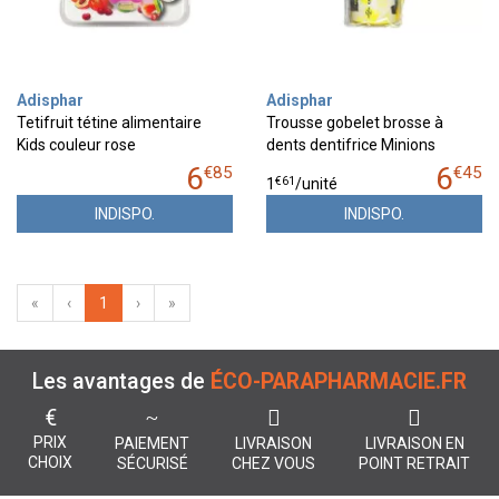
Adisphar
Adisphar
Tetifruit tétine alimentaire
Trousse gobelet brosse à
Kids couleur rose
dents dentifrice Minions
6
6
€
85
€
45
€
61
1
/unité
INDISPO.
INDISPO.
«
‹
1
›
»
Les avantages de
ÉCO-PARAPHARMACIE.FR
€
PRIX
PAIEMENT
LIVRAISON
LIVRAISON EN
CHOIX
SÉCURISÉ
CHEZ VOUS
POINT RETRAIT