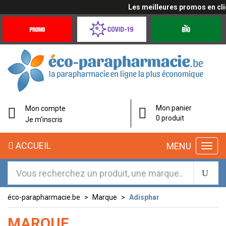
Les meilleures promos en cliq
Promotions
Covid-
Produits
&
19
bio
Offres
Coronavirus
éco-
Mon panier
Mon compte
parapharmacie.fr
0 produit
Je m’inscris
éco-
ACCUEIL
MENU
parapharmacie.fr
éco-parapharmacie.be
Marque
Adisphar
MARQUE