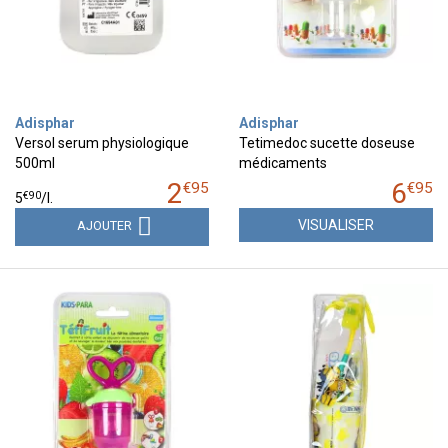
Adisphar
Adisphar
Versol serum physiologique
Tetimedoc sucette doseuse
500ml
médicaments
2
6
€
95
€
95
€
90
5
/
l.
VISUALISER
AJOUTER