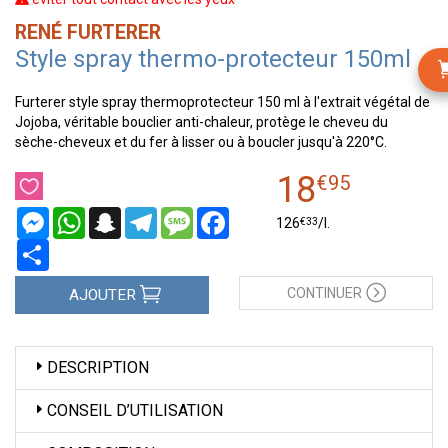
RENÉ FURTERER
Style spray thermo-protecteur 150ml
Furterer style spray thermoprotecteur 150 ml à l'extrait végétal de
Jojoba, véritable bouclier anti-chaleur, protège le cheveu du
sèche-cheveux et du fer à lisser ou à boucler jusqu'à 220°C.
18
€
95
Messenger
WhatsApp
Snapchat
Telegram
Message
Facebook
€
33
126
/
l.
Partager
CONTINUER
AJOUTER
DESCRIPTION
CONSEIL D’UTILISATION