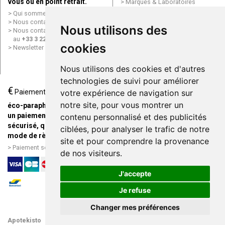
vous ou en point retrait.
Marques & Laboratoires
Conditions générales de vente
Qui sommes nous ?
(CGV)
Nous contacter par e-mail
Nous utilisons des
Mentions légales
Nous contacter par téléphone
Données personnelles
au
+33 3 22 71 64 10
Cookies
cookies
Newsletter
Mes préférences Cookies
Grande Pharmacie d’Amiens en
Nous utilisons des cookies et d'autres
ligne
technologies de suivi pour améliorer
€
Livraison / Point retrait
Paiement
votre expérience de navigation sur
Commandez en ligne et
notre site, pour vous montrer un
éco-parapharmacie.fr offre
recevez votre commande
un paiement entièrement
contenu personnalisé et des publicités
rapidement chez vous ou en
sécurisé, quel que soit le
ciblées, pour analyser le trafic de notre
point retrait
mode de règlement
site et pour comprendre la provenance
Livraison chez vous ou en
Paiement sécurisé et simple
de nos visiteurs.
points relais
J'accepte
Je refuse
Changer mes préférences
Apotekisto