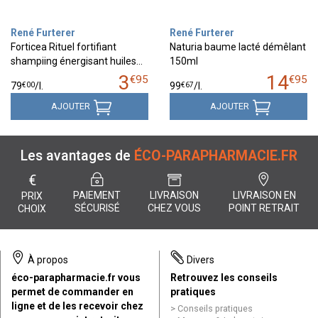
René Furterer
René Furterer
Forticea Rituel fortifiant
Naturia baume lacté démêlant
shampiing énergisant huiles…
150ml
3
14
€
95
€
95
€
00
€
67
79
/
l.
99
/
l.
AJOUTER
AJOUTER
Les avantages de
ÉCO-PARAPHARMACIE.FR
€
PAIEMENT
LIVRAISON
LIVRAISON EN
PRIX
SÉCURISÉ
CHEZ VOUS
POINT RETRAIT
CHOIX
À propos
Divers
éco-parapharmacie.fr vous
Retrouvez les conseils
permet de commander en
pratiques
ligne et de les recevoir chez
Conseils pratiques