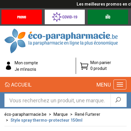
Les meilleures promos en cliq
Promotions
Covid-
Produits
&
19
bio
Offres
Coronavirus
éco-
Mon panier
Mon compte
parapharmacie.fr
0 produit
Je m’inscris
éco-
ACCUEIL
MENU
parapharmacie.fr
éco-parapharmacie.be
Marque
René Furterer
Style spray thermo-protecteur 150ml