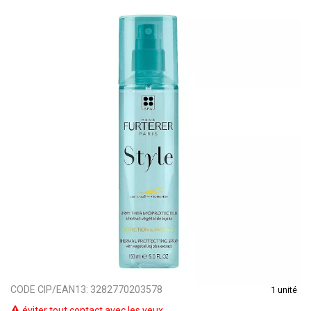
CODE CIP/EAN13:
3282770203578
1 unité
éviter tout contact avec les yeux