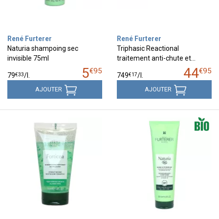
René Furterer
René Furterer
Naturia shampoing sec
Triphasic Reactional
invisible 75ml
traitement anti-chute et…
5
44
€
95
€
95
€
33
€
17
79
/
l.
749
/
l.
AJOUTER
AJOUTER