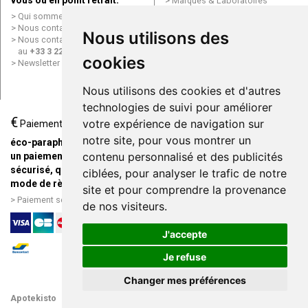
vous ou en point retrait.
Marques & Laboratoires
Conditions générales de vente
Qui sommes nous ?
(CGV)
Nous contacter par e-mail
Nous utilisons des
Mentions légales
Nous contacter par téléphone
Données personnelles
au
+33 3 22 71 64 10
cookies
Cookies
Newsletter
Mes préférences Cookies
Grande Pharmacie d’Amiens en
Nous utilisons des cookies et d'autres
ligne
technologies de suivi pour améliorer
€
Livraison / Point retrait
votre expérience de navigation sur
Paiement
Commandez en ligne et
notre site, pour vous montrer un
éco-parapharmacie.fr offre
recevez votre commande
contenu personnalisé et des publicités
un paiement entièrement
rapidement chez vous ou en
sécurisé, quel que soit le
ciblées, pour analyser le trafic de notre
point retrait
mode de règlement
site et pour comprendre la provenance
Livraison chez vous ou en
Paiement sécurisé et simple
de nos visiteurs.
points relais
J'accepte
Je refuse
Changer mes préférences
Apotekisto