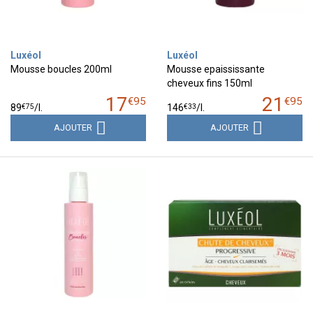
Luxéol
Luxéol
Mousse boucles 200ml
Mousse epaississante
cheveux fins 150ml
17
21
€
95
€
95
€
75
€
33
89
/
l.
146
/
l.
AJOUTER
AJOUTER