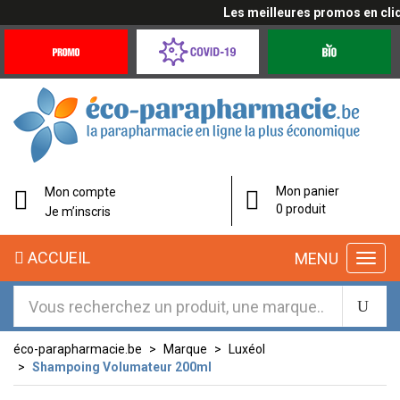
Les meilleures promos en cliqua
Promotions
Covid-
Produits
&
19
bio
Offres
Coronavirus
éco-
Mon panier
Mon compte
parapharmacie.fr
0 produit
Je m’inscris
éco-
ACCUEIL
MENU
parapharmacie.fr
éco-parapharmacie.be
Marque
Luxéol
Shampoing Volumateur 200ml