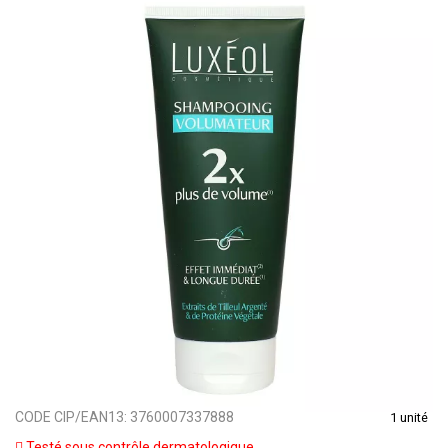
CODE CIP/EAN13:
3760007337888
1 unité
Testé sous contrôle dermatologique