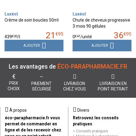
Luxéol
Luxéol
Crème de soin boucles 50ml
Chute de cheveux progressive
3 mois 90 gélules
21
36
€
95
€
95
€
00
€
41
439
/
l.
0
/unité
AJOUTER
AJOUTER
Les avantages de
ÉCO-PARAPHARMACIE.FR
€
PRIX
PAIEMENT
LIVRAISON
LIVRAISON EN
CHOIX
SÉCURISÉ
CHEZ VOUS
POINT RETRAIT
À propos
Divers
éco-parapharmacie.fr vous
Retrouvez les conseils
permet de commander en
pratiques
ligne et de les recevoir chez
Conseils pratiques