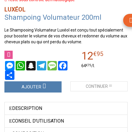
LUXÉOL
Shampoing Volumateur 200ml
Le Shampooing Volumateur Luxéol est conçu tout spécialement
pour booster le volume de vos cheveux et redonner du volume aux
cheveux plats ou qui ont perdu du volume.
12
€
95
Messenger
WhatsApp
Snapchat
Telegram
Message
Facebook
€
75
64
/
l.
Partager
CONTINUER
AJOUTER
DESCRIPTION
CONSEIL D’UTILISATION