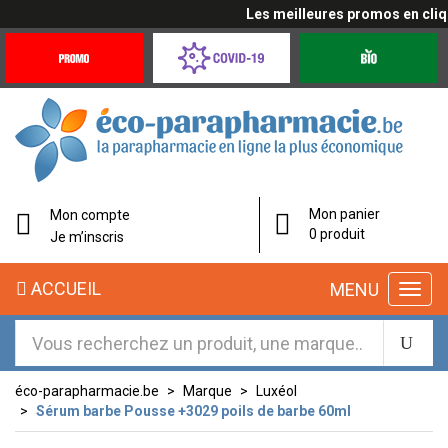
Les meilleures promos en cliqua
Promotions
Covid-
Produits
&
19
bio
Offres
Coronavirus
éco-
Mon panier
Mon compte
parapharmacie.fr
0 produit
Je m’inscris
éco-
ACCUEIL
MENU
parapharmacie.fr
éco-parapharmacie.be
Marque
Luxéol
Sérum barbe Pousse +3029 poils de barbe 60ml