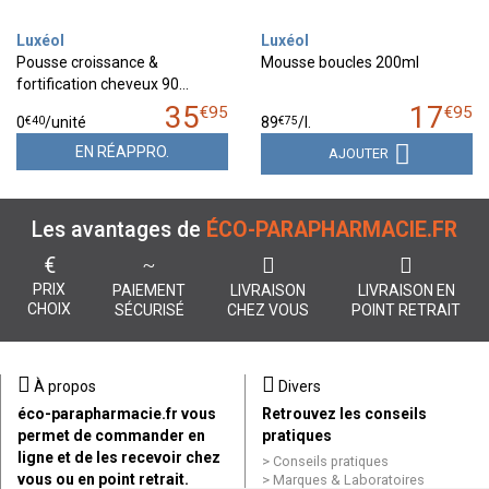
Luxéol
Luxéol
Pousse croissance &
Mousse boucles 200ml
fortification cheveux 90…
35
17
€
95
€
95
€
40
€
75
0
/unité
89
/
l.
EN RÉAPPRO.
AJOUTER
Les avantages de
ÉCO-PARAPHARMACIE.FR
€
PRIX
PAIEMENT
LIVRAISON
LIVRAISON EN
CHOIX
SÉCURISÉ
CHEZ VOUS
POINT RETRAIT
À propos
Divers
éco-parapharmacie.fr vous
Retrouvez les conseils
permet de commander en
pratiques
ligne et de les recevoir chez
Conseils pratiques
vous ou en point retrait.
Marques & Laboratoires