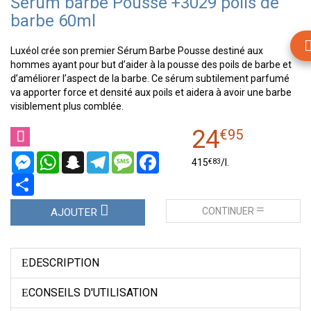
Sérum barbe Pousse +3029 poils de
barbe 60ml
Luxéol crée son premier Sérum Barbe Pousse destiné aux
hommes ayant pour but d’aider à la pousse des poils de barbe et
d’améliorer l’aspect de la barbe. Ce sérum subtilement parfumé
va apporter force et densité aux poils et aidera à avoir une barbe
visiblement plus comblée.
24
€
95
Messenger
WhatsApp
Snapchat
Telegram
Message
Facebook
€
83
415
/
l.
Partager
CONTINUER
AJOUTER
DESCRIPTION
CONSEILS D'UTILISATION