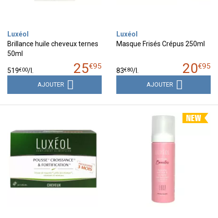
Luxéol
Luxéol
Brillance huile cheveux ternes
Masque Frisés Crépus 250ml
50ml
25
20
€
95
€
95
€
00
€
80
519
/
l.
83
/
l.
AJOUTER
AJOUTER