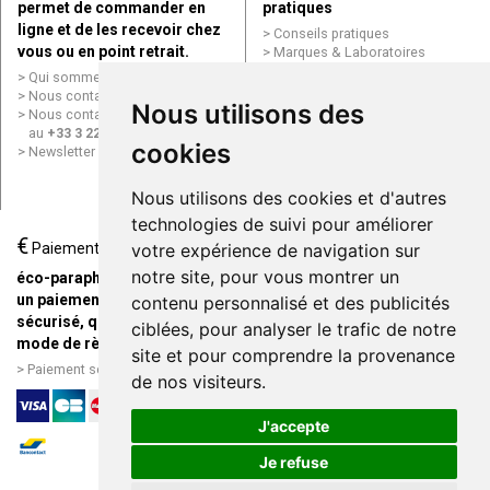
permet de commander en
pratiques
ligne et de les recevoir chez
Conseils pratiques
vous ou en point retrait.
Marques & Laboratoires
Conditions générales de vente
Qui sommes nous ?
(CGV)
Nous contacter par e-mail
Nous utilisons des
Mentions légales
Nous contacter par téléphone
Données personnelles
au
+33 3 22 71 64 10
Cookies
cookies
Newsletter
Mes préférences Cookies
Grande Pharmacie d’Amiens en
Nous utilisons des cookies et d'autres
ligne
technologies de suivi pour améliorer
€
Livraison / Point retrait
Paiement
votre expérience de navigation sur
Commandez en ligne et
notre site, pour vous montrer un
éco-parapharmacie.fr offre
recevez votre commande
un paiement entièrement
contenu personnalisé et des publicités
rapidement chez vous ou en
sécurisé, quel que soit le
ciblées, pour analyser le trafic de notre
point retrait
mode de règlement
site et pour comprendre la provenance
Livraison chez vous ou en
Paiement sécurisé et simple
de nos visiteurs.
points relais
J'accepte
Je refuse