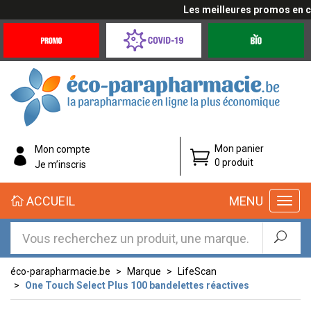
Les meilleures promos en cliq
Promotions
Covid-
Produits
&
19
bio
Offres
Coronavirus
éco-
Mon panier
Mon compte
parapharmacie.fr
0 produit
Je m’inscris
éco-
ACCUEIL
MENU
parapharmacie.fr
éco-parapharmacie.be
Marque
LifeScan
One Touch Select Plus 100 bandelettes réactives