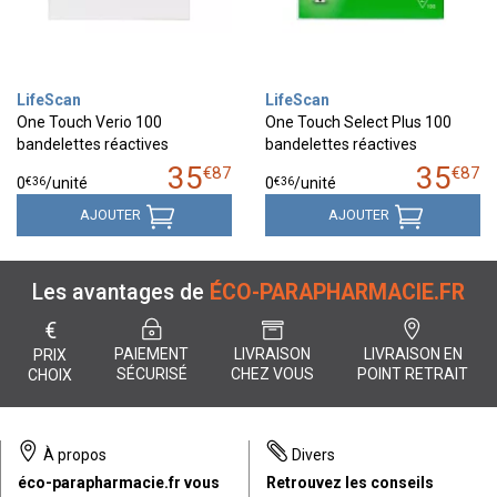
LifeScan
LifeScan
One Touch Verio 100
One Touch Select Plus 100
bandelettes réactives
bandelettes réactives
35
35
€
87
€
87
€
36
€
36
0
/unité
0
/unité
AJOUTER
AJOUTER
Les avantages de
ÉCO-PARAPHARMACIE.FR
€
PAIEMENT
LIVRAISON
LIVRAISON EN
PRIX
SÉCURISÉ
CHEZ VOUS
POINT RETRAIT
CHOIX
À propos
Divers
éco-parapharmacie.fr vous
Retrouvez les conseils