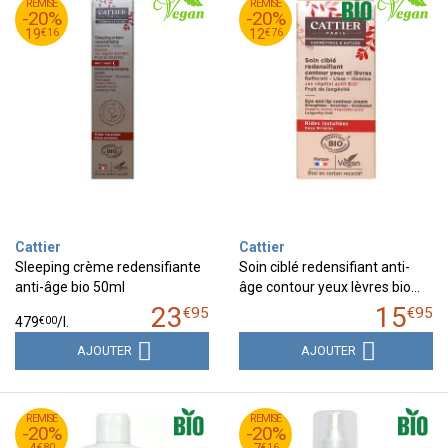
95
€
95
€
REMISE
23
REMISE
15
-20%
-20%
16
€
76
€
19
12
€
16
€
76
19
12
Cattier
Cattier
Sleeping crème redensifiante
Soin ciblé redensifiant anti-
anti-âge bio 50ml
âge contour yeux lèvres bio…
23
15
€
95
€
95
€
00
479
/
l.
AJOUTER
AJOUTER
99
€
95
€
REMISE
5
REMISE
8
-20%
-20%
80
€
16
€
€
80
€
16