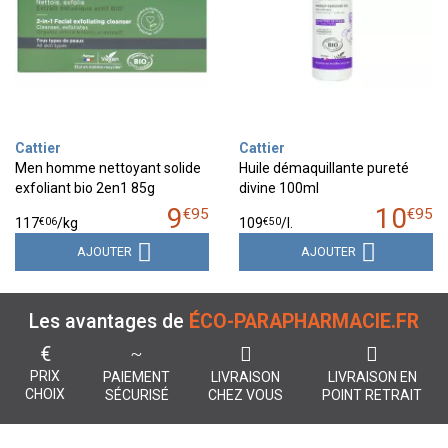
Cattier
Cattier
Men homme nettoyant solide
Huile démaquillante pureté
exfoliant bio 2en1 85g
divine 100ml
9
10
€
95
€
95
€
06
€
50
117
/kg
109
/
l.
AJOUTER
AJOUTER
Les avantages de
ÉCO-PARAPHARMACIE.FR
€
PRIX
PAIEMENT
LIVRAISON
LIVRAISON EN
CHOIX
SÉCURISÉ
CHEZ VOUS
POINT RETRAIT