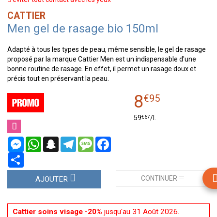
CATTIER
Men gel de rasage bio 150ml
Adapté à tous les types de peau, même sensible, le gel de rasage
proposé par la marque Cattier Men est un indispensable d'une
bonne routine de rasage. En effet, il permet un rasage doux et
précis tout en préservant la peau.
8
€
95
€
67
59
/
l.
Messenger
WhatsApp
Snapchat
Telegram
Message
Facebook
Partager
CONTINUER
AJOUTER
Cattier soins visage -20%
jusqu'au 31 Août 2026.