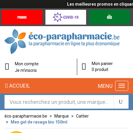
Les meilleures promos en cliquant i
Promotions
Covid-
Produits
&
19
bio
Offres
Coronavirus
éco-
Mon panier
Mon compte
parapharmacie.fr
0 produit
Je m’inscris
éco-
ACCUEIL
MENU
parapharmacie.fr
éco-parapharmacie.be
Marque
Cattier
Men gel de rasage bio 150ml