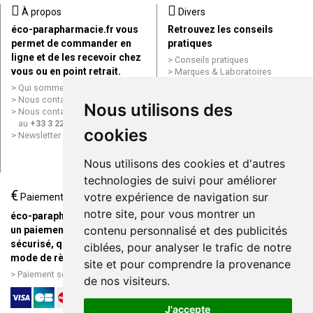
À propos
Divers
éco-parapharmacie.fr vous
Retrouvez les conseils
permet de commander en
pratiques
ligne et de les recevoir chez
Conseils pratiques
vous ou en point retrait.
Marques & Laboratoires
Conditions générales de vente
Qui sommes nous ?
(CGV)
Nous contacter par e-mail
Nous utilisons des
Mentions légales
Nous contacter par téléphone
Données personnelles
au
+33 3 22 71 64 10
cookies
Cookies
Newsletter
Mes préférences Cookies
Grande Pharmacie d’Amiens en
Nous utilisons des cookies et d'autres
ligne
technologies de suivi pour améliorer
€
Livraison / Point retrait
votre expérience de navigation sur
Paiement
Commandez en ligne et
notre site, pour vous montrer un
éco-parapharmacie.fr offre
recevez votre commande
contenu personnalisé et des publicités
un paiement entièrement
rapidement chez vous ou en
sécurisé, quel que soit le
ciblées, pour analyser le trafic de notre
point retrait
mode de règlement
site et pour comprendre la provenance
Livraison chez vous ou en
Paiement sécurisé et simple
de nos visiteurs.
points relais
J'accepte