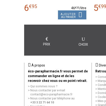
6
5
€
95
€
9
€
33
46
/
litre
AJOUTER
AU PANIER
€
PRIX
CHOIX
À propos
Dive
éco-parapharmacie.fr vous permet de
Retrou
commander en ligne et de les
Conse
recevoir chez vous ou en point retrait.
Marqu
Condi
Qui sommes nous ?
Menti
Nous contacter par e-mail
Donné
contact
@
eco-parapharmacie.fr
Cooki
Nous contacter par téléphone au
Mes p
+33 3 22 71 64 10
Grand