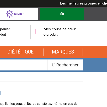
Les meilleures promos en cliquan
d-
Produits
bio
onavirus
panier
Mes coups de cœur
duit
0 produit
DIÉTÉTIQUE
MARQUES
Rechercher
l
uiller les yeux et lèvres sensibles, même en cas de