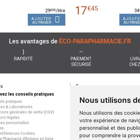
17
9
€
45
€
95
29
/
litre
34
AJOUTER
AJOUT
AU PANIER
AU PANI
Les avantages de
ÉCO-PARAPHARMACIE.FR
RAPIDITÉ
PAIEMENT
LIVR
SÉCURISÉ
CHEZ
€
rs
Paiement
vez les conseils pratiques
éco-parapharmacie.fr offre un
Nous utilisons d
ils pratiques
paiement entièrement sécurisé
es & Laboratoires
que soit le mode de règlement
tions générales de vente (CGV)
Nous utilisons des cookie
Paiement sécurisé et simple
ons légales
votre expérience de navig
es personnelles
personnalisé et des public
es
références Cookies
pour comprendre la prove
e Pharmacie d’Amiens en ligne