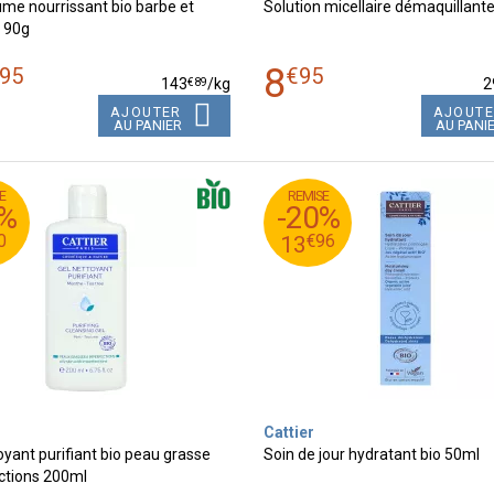
me nourrissant bio barbe et
Solution micellaire démaquillant
 90g
8
95
€
95
€
89
143
/kg
2
AJOUTER
AJOUT
AU PANIER
AU PANI
E
REMISE
45
€
5
17
0%
-20%
96
€
4
13
0
€
96
13
Cattier
oyant purifiant bio peau grasse
Soin de jour hydratant bio 50ml
ctions 200ml