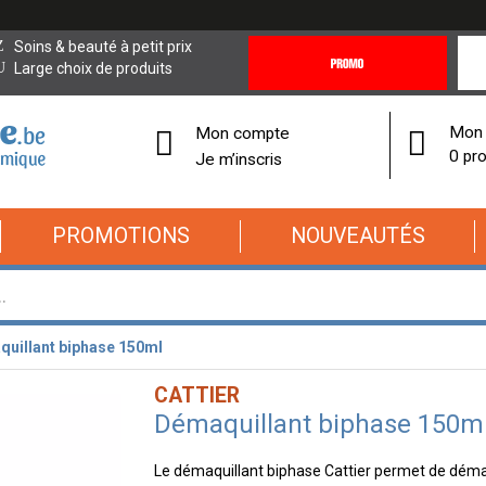
Promotions
Covi
Soins & beauté à petit prix
&
19
Large choix de produits
Offres
Cor
Mon 
Mon compte
0 pro
Je m’inscris
PROMOTIONS
NOUVEAUTÉS
uillant biphase 150ml
CATTIER
Démaquillant biphase 150m
Le démaquillant biphase Cattier permet de démaq