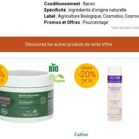
Conditionnement
: flacon
Spécificité
: ingrédients d'origine naturelle
Label
: Agriculture Biologique, Cosmebio, Cosmo
Promos et Offres
: Pourcentage
Tous les prix incl
Découvrez les autres produits de cette offre :
E
REMISE
95
€
2
8
0%
-20%
16
€
0
7
36
€
16
7
Cattier