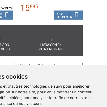
15
€
95
€
00
9
/
litre
ER
AJOUTER
ER
AU PANIER
AISON
LIVRAISON EN
 VOUS
POINT RETRAIT
Livraison / Point retrait
Commandez en ligne et recevez votre
es cookies
commande rapidement chez vous ou
, quel
en point retrait
s et d'autres technologies de suivi pour améliorer
Livraison chez vous ou en points relais
ation sur notre site, pour vous montrer un contenu
ités ciblées, pour analyser le trafic de notre site et
nance de nos visiteurs.