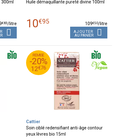
e 300ml
Huile démaquillante pureté divine 100ml
10
€
95
€
83
€
50
9
/
litre
109
/
litre
ER
AJOUTER
ER
AU PANIER
REMISE
95
€
15
-20%
76
€
12
€
76
12
Cattier
Soin ciblé redensifiant anti-âge contour
yeux lèvres bio 15ml