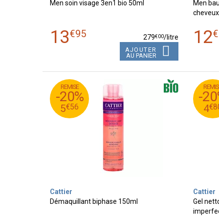
Men soin visage 3en1 bio 50ml
Men bau
cheveux
13
12
€
95
€
€
00
279
/
litre
AJOUTER
AU PANIER
REMISE
REMIS
95
€
99
€
6
-20%
-2
56
€
80
€
5
€
56
€
8
5
4
Cattier
Cattier
Démaquillant biphase 150ml
Gel nett
imperfe