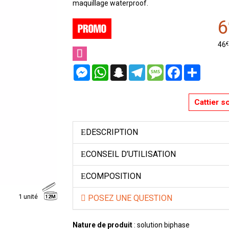
maquillage waterproof.
6
€
46
Messenger
WhatsApp
Snapchat
Telegram
Message
Facebook
Partager
Cattier s
DESCRIPTION
CONSEIL D’UTILISATION
COMPOSITION
1 unité
POSEZ UNE QUESTION
12M
Nature de produit
: solution biphase