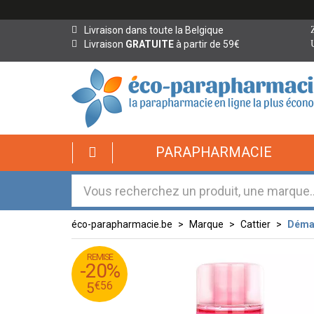
Livraison dans toute la Belgique
Livraison
GRATUITE
à partir de 59€
éco-
PARAPHARMACIE
parapharmacie.fr
éco-
parapharmacie.fr
éco-parapharmacie.be
Marque
Cattier
Démaq
REMISE
95
€
6
-20%
56
€
5
€
56
5