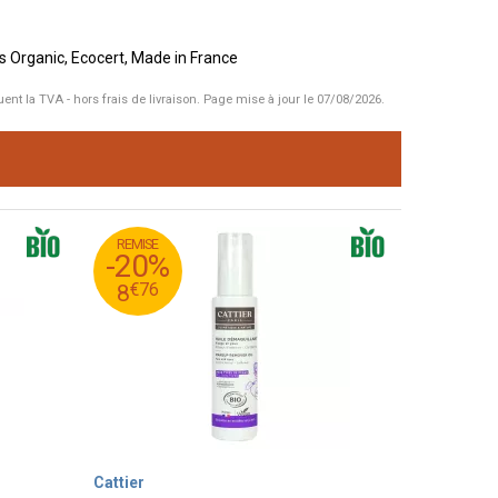
s Organic, Ecocert, Made in France
uent la TVA - hors frais de livraison.
Page mise à jour le 07/08/2026.
REMISE
95
€
10
-20%
76
€
8
€
76
8
Cattier