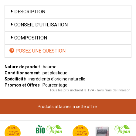
DESCRIPTION
CONSEIL D’UTILISATION
COMPOSITION
POSEZ UNE QUESTION
Nature de produit
: baume
Conditionnement
: pot plastique
Spécificité
: ingrédients d'origine naturelle
Promos et Offres
: Pourcentage
Tous les prix incluent la TVA - hors frais de livraison.
Produits attachés à cette offre :
95
€
95
€
REMISE
9
REMISE
23
-20%
-20%