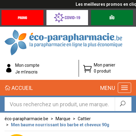
Les meilleures promos en cliquan
Promotions
Covid-
Produits
&
19
bio
Offres
Coronavirus
éco-
Mon panier
Mon compte
parapharmacie.fr
0 produit
Je m’inscris
éco-
ACCUEIL
MENU
parapharmacie.fr
éco-parapharmacie.be
Marque
Cattier
Men baume nourrissant bio barbe et cheveux 90g