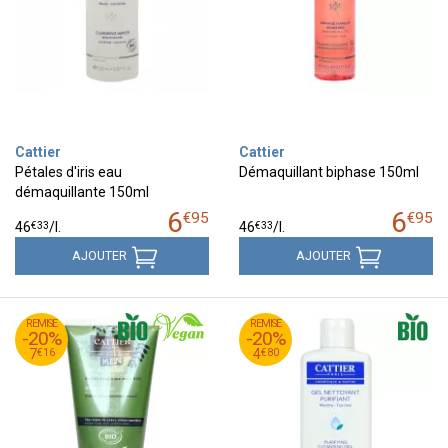
Cattier
Cattier
Pétales d'iris eau
Démaquillant biphase 150ml
démaquillante 150ml
6
6
€
95
€
95
€
33
€
33
46
/
l.
46
/
l.
AJOUTER
AJOUTER
95
€
99
€
REMISE
8
REMISE
5
-20%
-20%
16
€
80
€
7
4
€
16
€
80
7
4