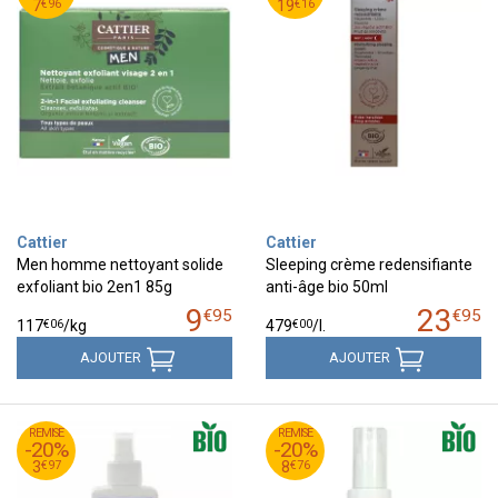
96
€
16
€
7
19
€
96
€
16
7
19
Cattier
Cattier
Men homme nettoyant solide
Sleeping crème redensifiante
exfoliant bio 2en1 85g
anti-âge bio 50ml
9
23
€
95
€
95
€
06
€
00
117
/kg
479
/
l.
AJOUTER
AJOUTER
95
€
95
€
REMISE
4
REMISE
10
-20%
-20%
97
€
76
€
3
8
€
97
€
76
3
8