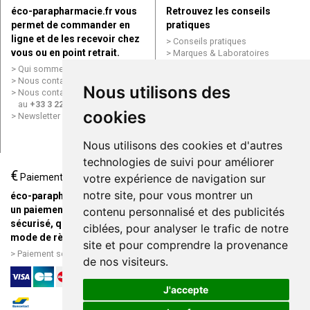
éco-parapharmacie.fr vous
Retrouvez les conseils
permet de commander en
pratiques
ligne et de les recevoir chez
Conseils pratiques
vous ou en point retrait.
Marques & Laboratoires
Conditions générales de vente
Qui sommes nous ?
(CGV)
Nous contacter par e-mail
Nous utilisons des
Mentions légales
Nous contacter par téléphone
Données personnelles
au
+33 3 22 71 64 10
Cookies
cookies
Newsletter
Mes préférences Cookies
Grande Pharmacie d’Amiens en
Nous utilisons des cookies et d'autres
ligne
technologies de suivi pour améliorer
€
Livraison / Point retrait
Paiement
votre expérience de navigation sur
Commandez en ligne et
notre site, pour vous montrer un
éco-parapharmacie.fr offre
recevez votre commande
un paiement entièrement
contenu personnalisé et des publicités
rapidement chez vous ou en
sécurisé, quel que soit le
ciblées, pour analyser le trafic de notre
point retrait
mode de règlement
site et pour comprendre la provenance
Livraison chez vous ou en
Paiement sécurisé et simple
de nos visiteurs.
points relais
J'accepte