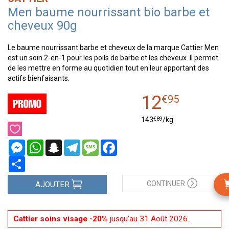
Men baume nourrissant bio barbe et
cheveux 90g
Le baume nourrissant barbe et cheveux de la marque Cattier Men
est un soin 2-en-1 pour les poils de barbe et les cheveux. Il permet
de les mettre en forme au quotidien tout en leur apportant des
actifs bienfaisants.
12
€
95
€
89
143
/kg
Messenger
WhatsApp
Snapchat
Telegram
Message
Facebook
Partager
CONTINUER
AJOUTER
Cattier soins visage -20%
jusqu'au 31 Août 2026.