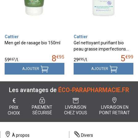
Cattier
Cattier
Men gel de rasage bio 150ml
Gel nettoyant purifiant bio
peau grasse imperfections…
8
5
€
95
€
99
€
67
€
95
59
/
l.
29
/
l.
AJOUTER
AJOUTER
Les avantages de
ÉCO-PARAPHARMACIE.FR
€
PAIEMENT
LIVRAISON
LIVRAISON EN
PRIX
SÉCURISÉ
CHEZ VOUS
POINT RETRAIT
CHOIX
À propos
Divers