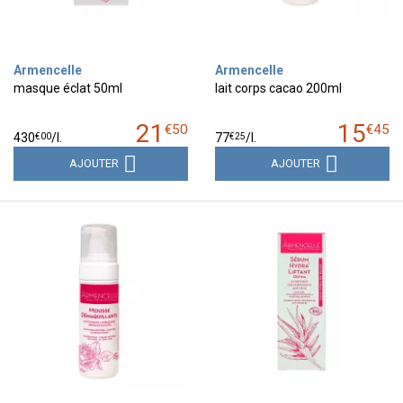
Armencelle
Armencelle
masque éclat 50ml
lait corps cacao 200ml
21
15
€
50
€
45
€
00
€
25
430
/
l.
77
/
l.
AJOUTER
AJOUTER