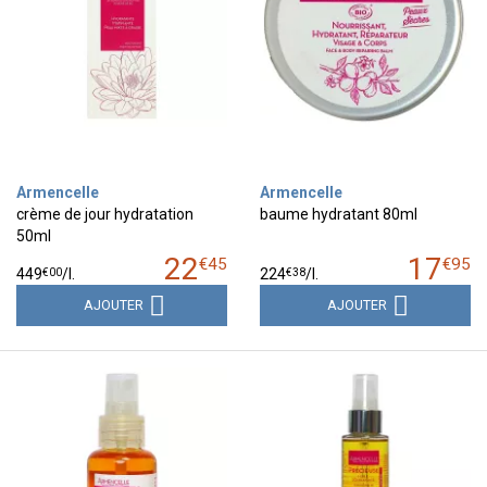
Armencelle
Armencelle
crème de jour hydratation
baume hydratant 80ml
50ml
22
17
€
45
€
95
€
00
€
38
449
/
l.
224
/
l.
AJOUTER
AJOUTER