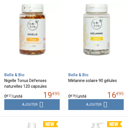
Belle & Bio
Belle & Bio
Nigelle Tonus Défenses
Mélanine solaire 90 gélules
naturelles 120 capsules
19
16
€
95
€
95
€
17
€
19
0
/unité
0
/unité
AJOUTER
AJOUTER