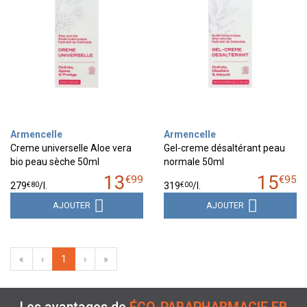
Armencelle
Armencelle
Creme universelle Aloe vera
Gel-creme désaltérant peau
bio peau sèche 50ml
normale 50ml
13
15
€
99
€
95
€
80
€
00
279
/
l.
319
/
l.
AJOUTER
AJOUTER
«
‹
1
›
»