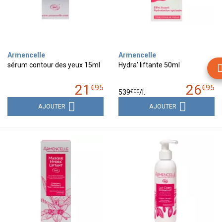
Armencelle
Armencelle
sérum contour des yeux 15ml
Hydra' liftante 50ml
21
26
€
95
€
95
€
00
539
/
l.
AJOUTER
AJOUTER