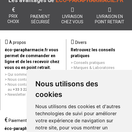
Les avantages de
ÉCO-PARAPHARMACIE.FR
€
PRIX
PAIEMENT
LIVRAISON
LIVRAISON EN
CHOIX
SÉCURISÉ
CHEZ VOUS
POINT RETRAIT
À propos
Divers
éco-parapharmacie.fr vous
Retrouvez les conseils
permet de commander en
pratiques
ligne et de les recevoir chez
Conseils pratiques
vous ou en point retrait.
Marques & Laboratoires
Conditions générales de vente
Qui sommes nous ?
(CGV)
Nous contacter par e-mail
Nous utilisons des
Mentions légales
Nous contacter par téléphone
Données personnelles
au
+33 3 22 71 64 10
cookies
Cookies
Newsletter
Mes préférences Cookies
Grande Pharmacie d’Amiens en
Nous utilisons des cookies et d'autres
ligne
technologies de suivi pour améliorer
€
Livraison / Point retrait
votre expérience de navigation sur
Paiement
Commandez en ligne et
notre site, pour vous montrer un
éco-parapharmacie.fr offre