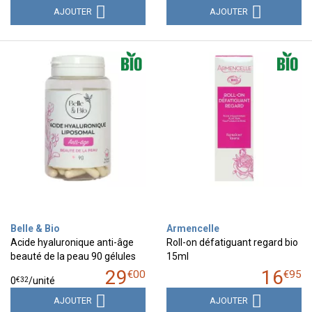
AJOUTER
AJOUTER
Belle & Bio
Armencelle
Acide hyaluronique anti-âge
Roll-on défatiguant regard bio
beauté de la peau 90 gélules
15ml
29
16
€
00
€
95
€
32
0
/unité
AJOUTER
AJOUTER