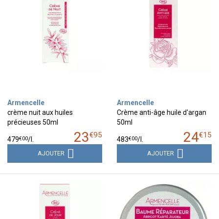
Armencelle
Armencelle
crème nuit aux huiles
Crème anti-âge huile d'argan
précieuses 50ml
50ml
23
24
€
95
€
15
€
00
€
00
479
/
l.
483
/
l.
AJOUTER
AJOUTER