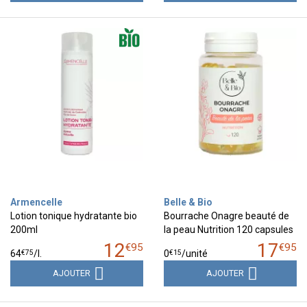
Armencelle
Belle & Bio
Lotion tonique hydratante bio
Bourrache Onagre beauté de
200ml
la peau Nutrition 120 capsules
12
17
€
95
€
95
€
75
€
15
64
/
l.
0
/unité
AJOUTER
AJOUTER