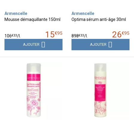
Armencelle
Armencelle
Mousse démaquillante 150ml
Optima sérum anti-âge 30ml
15
26
€
95
€
95
€
33
€
33
106
/
l.
898
/
l.
AJOUTER
AJOUTER