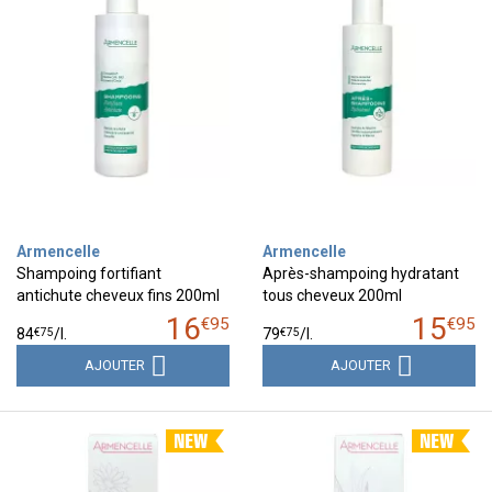
Armencelle
Armencelle
Shampoing fortifiant
Après-shampoing hydratant
antichute cheveux fins 200ml
tous cheveux 200ml
16
15
€
95
€
95
€
75
€
75
84
/
l.
79
/
l.
AJOUTER
AJOUTER