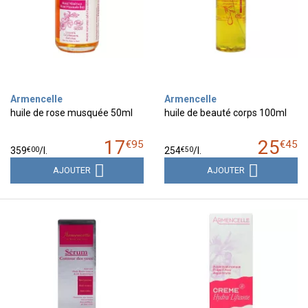
Armencelle
Armencelle
huile de rose musquée 50ml
huile de beauté corps 100ml
17
25
€
95
€
45
€
00
€
50
359
/
l.
254
/
l.
AJOUTER
AJOUTER