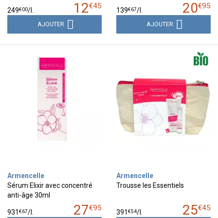
12
20
€
45
€
95
€
00
€
67
249
/
l.
139
/
l.
AJOUTER
AJOUTER
Armencelle
Armencelle
Sérum Elixir avec concentré
Trousse les Essentiels
anti-âge 30ml
27
25
€
95
€
45
€
67
€
54
931
/
l.
391
/
l.