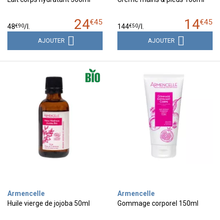
24
14
€
45
€
45
€
90
€
50
48
/
l.
144
/
l.
AJOUTER
AJOUTER
Armencelle
Armencelle
Huile vierge de jojoba 50ml
Gommage corporel 150ml