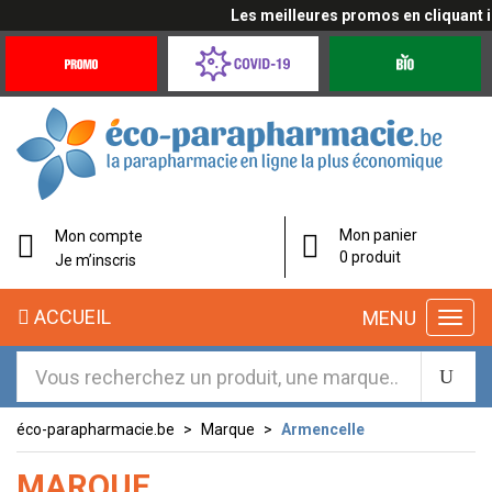
Les meilleures promos en cliquant ici
Promotions
Covid-
Produits
&
19
bio
Offres
Coronavirus
éco-
Mon panier
Mon compte
parapharmacie.fr
0 produit
Je m’inscris
éco-
ACCUEIL
MENU
parapharmacie.fr
éco-parapharmacie.be
Marque
Armencelle
MARQUE