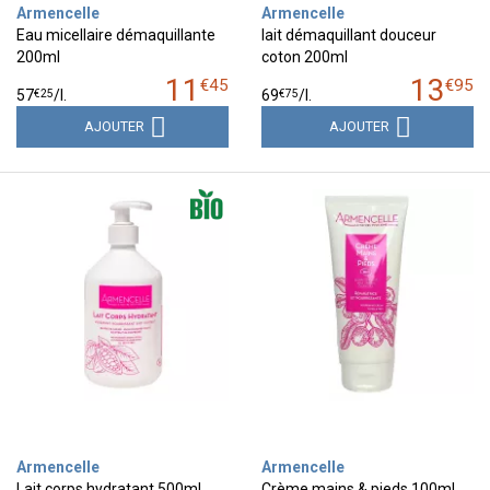
Armencelle
Armencelle
Eau micellaire démaquillante
lait démaquillant douceur
200ml
coton 200ml
11
13
€
45
€
95
€
25
€
75
57
/
l.
69
/
l.
AJOUTER
AJOUTER
Armencelle
Armencelle
Lait corps hydratant 500ml
Crème mains & pieds 100ml