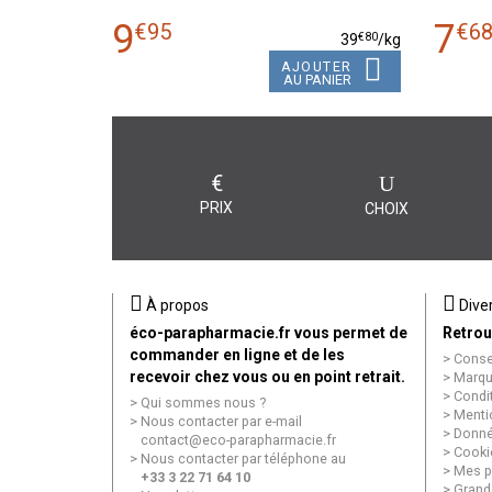
9
7
€
95
€
6
€
80
39
/kg
AJOUTER
AU PANIER
€
PRIX
CHOIX
À propos
Dive
éco-parapharmacie.fr vous permet de
Retrou
commander en ligne et de les
Conse
recevoir chez vous ou en point retrait.
Marqu
Condi
Qui sommes nous ?
Menti
Nous contacter par e-mail
Donné
contact
@
eco-parapharmacie.fr
Cooki
Nous contacter par téléphone au
Mes p
+33 3 22 71 64 10
Grand