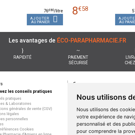
8
8
€
58
€
80
76
/
litre
5
AJOUTER
AJOUT
AU PANIER
AU PANI
Les avantages de
ÉCO-PARAPHARMACIE.FR
RAPIDITÉ
PAIEMENT
LIVR
SÉCURISÉ
CHEZ
€
rs
Paiement
vez les conseils pratiques
éco-parapharmacie.fr offre un
Nous utilisons d
ils pratiques
paiement entièrement sécurisé
es & Laboratoires
que soit le mode de règlement
tions générales de vente (CGV)
Nous utilisons des cookie
Paiement sécurisé et simple
ons légales
votre expérience de navig
es personnelles
personnalisé et des public
es
références Cookies
pour comprendre la prove
e Pharmacie d’Amiens en ligne