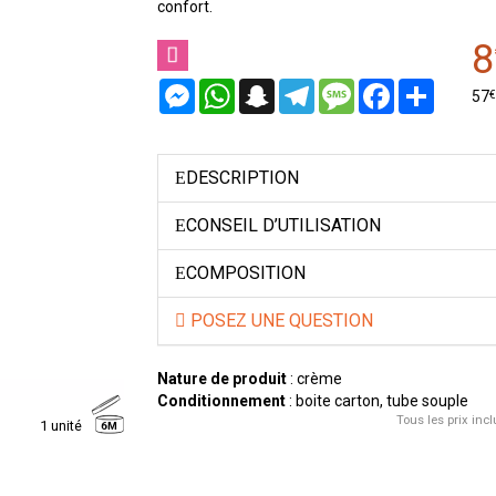
confort.
8
Messenger
WhatsApp
Snapchat
Telegram
Message
Facebook
Partager
€
57
DESCRIPTION
CONSEIL D’UTILISATION
COMPOSITION
POSEZ UNE QUESTION
Nature de produit
: crème
Conditionnement
: boite carton, tube souple
Tous les prix incl
1 unité
6M