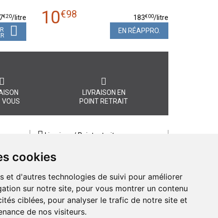
10
€
98
€
20
€
00
7
/
litre
183
/
litre
ER
EN RÉAPPRO.
ER
AISON
LIVRAISON EN
 VOUS
POINT RETRAIT
Livraison / Point retrait
Commandez en ligne et recevez votre
es cookies
commande rapidement chez vous ou
, quel
en point retrait
s et d'autres technologies de suivi pour améliorer
Livraison chez vous ou en points relais
ation sur notre site, pour vous montrer un contenu
ités ciblées, pour analyser le trafic de notre site et
nance de nos visiteurs.