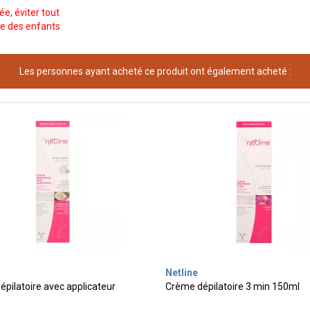
e, éviter tout
tée des enfants
Les personnes ayant acheté ce produit ont également acheté :
Netline
pilatoire avec applicateur
Crème dépilatoire 3 min 150ml