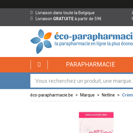
Livraison dans toute la Belgique
Livraison
GRATUITE
à partir de 59€
éco-
PARAPHARMACIE
parapharmacie.fr
éco-
parapharmacie.fr
éco-parapharmacie.be
Marque
Netline
Crème