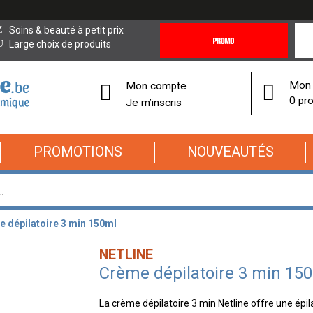
Promotions
Covi
Soins & beauté à petit prix
&
19
Large choix de produits
Offres
Cor
Mon 
Mon compte
0 pro
Je m’inscris
PROMOTIONS
NOUVEAUTÉS
 dépilatoire 3 min 150ml
NETLINE
Crème dépilatoire 3 min 15
La crème dépilatoire 3 min Netline offre une épilat