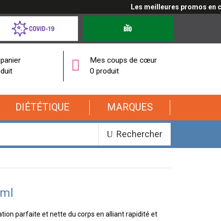
Les meilleures promos en cliqu
d-
Produits
bio
onavirus
panier
Mes coups de cœur
duit
0 produit
DIÉTÉTIQUE
MARQUES
Rechercher
0ml
ion parfaite et nette du corps en alliant rapidité et