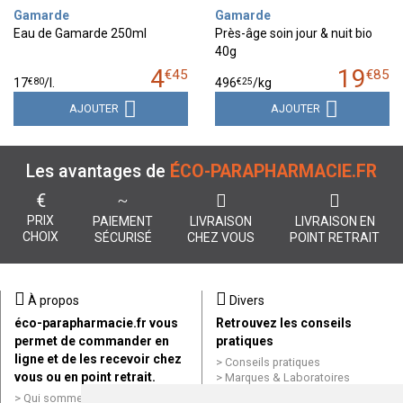
Gamarde
Gamarde
Eau de Gamarde 250ml
Près-âge soin jour & nuit bio
40g
4
19
€
45
€
85
€
80
€
25
17
/
l.
496
/kg
AJOUTER
AJOUTER
Les avantages de
ÉCO-PARAPHARMACIE.FR
€
PRIX
PAIEMENT
LIVRAISON
LIVRAISON EN
CHOIX
SÉCURISÉ
CHEZ VOUS
POINT RETRAIT
À propos
Divers
éco-parapharmacie.fr vous
Retrouvez les conseils
permet de commander en
pratiques
ligne et de les recevoir chez
Conseils pratiques
vous ou en point retrait.
Marques & Laboratoires
Conditions générales de vente
Qui sommes nous ?