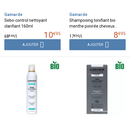
Gamarde
Gamarde
Sebo-control nettoyant
Shampooing tonifiant bio
clarifiant 160ml
menthe poivrée cheveux…
10
8
€
95
€
95
€
44
€
90
68
/
l.
17
/
l.
AJOUTER
AJOUTER