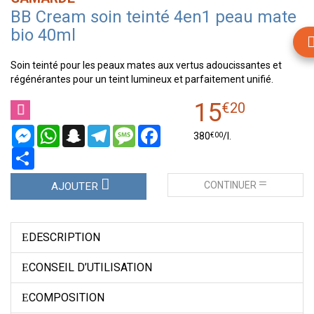
BB Cream soin teinté 4en1 peau mate
bio 40ml
Soin teinté pour les peaux mates aux vertus adoucissantes et
régénérantes pour un teint lumineux et parfaitement unifié.
15
€
20
Messenger
WhatsApp
Snapchat
Telegram
Message
Facebook
€
00
380
/
l.
Partager
CONTINUER
AJOUTER
DESCRIPTION
CONSEIL D’UTILISATION
COMPOSITION