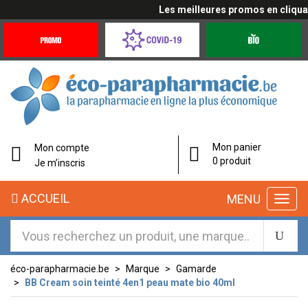
Les meilleures promos en cliquant
Promotions
Covid-
Produits
&
19
bio
Offres
Coronavirus
éco-
Mon panier
Mon compte
parapharmacie.fr
0 produit
Je m’inscris
éco-
ACCUEIL
MENU
parapharmacie.fr
éco-parapharmacie.be
Marque
Gamarde
BB Cream soin teinté 4en1 peau mate bio 40ml