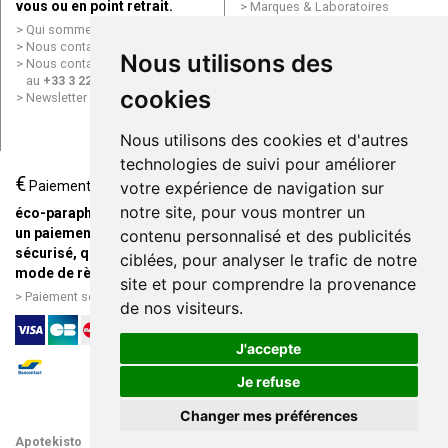
vous ou en point retrait.
Marques & Laboratoires
Conditions générales de vente
Qui sommes nous ?
(CGV)
Nous contacter par e-mail
Nous utilisons des
Mentions légales
Nous contacter par téléphone
Données personnelles
au
+33 3 22 71 64 10
Cookies
cookies
Newsletter
Mes préférences Cookies
Grande Pharmacie d’Amiens en
Nous utilisons des cookies et d'autres
ligne
technologies de suivi pour améliorer
€
Livraison / Point retrait
Paiement
votre expérience de navigation sur
Commandez en ligne et
notre site, pour vous montrer un
éco-parapharmacie.fr offre
recevez votre commande
un paiement entièrement
contenu personnalisé et des publicités
rapidement chez vous ou en
sécurisé, quel que soit le
ciblées, pour analyser le trafic de notre
point retrait
mode de règlement
site et pour comprendre la provenance
Livraison chez vous ou en
Paiement sécurisé et simple
de nos visiteurs.
points relais
J'accepte
Je refuse
Changer mes préférences
Apotekisto