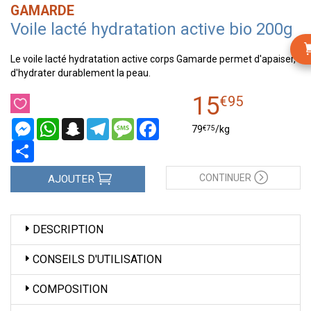
GAMARDE
Voile lacté hydratation active bio 200g
Le voile lacté hydratation active corps Gamarde permet d'apaiser,
d'hydrater durablement la peau.
15
€
95
Messenger
WhatsApp
Snapchat
Telegram
Message
Facebook
€
75
79
/kg
Partager
CONTINUER
AJOUTER
DESCRIPTION
CONSEILS D'UTILISATION
COMPOSITION