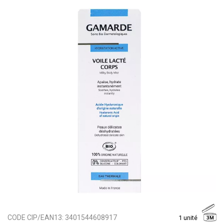
CODE CIP/EAN13:
3401544608917
1 unité
3M