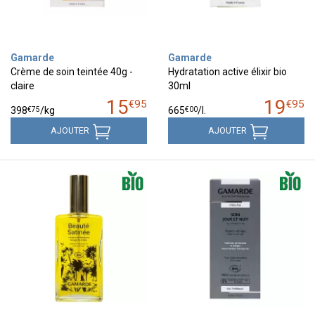
Gamarde
Gamarde
Crème de soin teintée 40g -
Hydratation active élixir bio
claire
30ml
15
19
€
95
€
95
€
75
€
00
398
/kg
665
/
l.
AJOUTER
AJOUTER