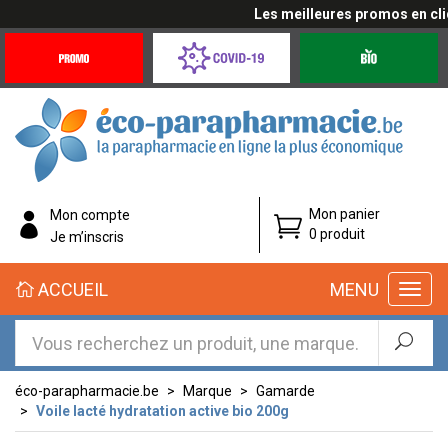
Les meilleures promos en cliqu
Promotions
Covid-
Produits
&
19
bio
Offres
Coronavirus
éco-
Mon panier
Mon compte
parapharmacie.fr
0 produit
Je m’inscris
éco-
ACCUEIL
MENU
parapharmacie.fr
éco-parapharmacie.be
Marque
Gamarde
Voile lacté hydratation active bio 200g