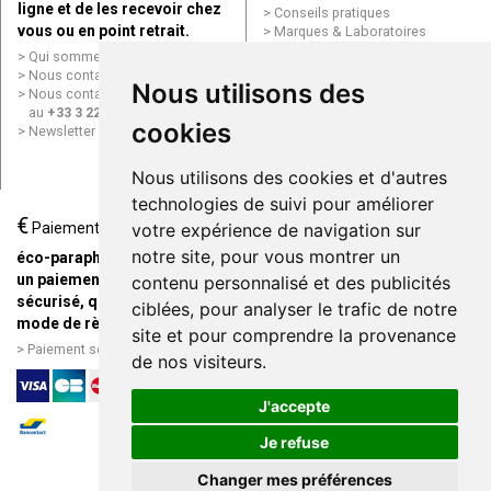
ligne et de les recevoir chez
Conseils pratiques
vous ou en point retrait.
Marques & Laboratoires
Conditions générales de vente
Qui sommes nous ?
(CGV)
Nous contacter par e-mail
Nous utilisons des
Mentions légales
Nous contacter par téléphone
Données personnelles
au
+33 3 22 71 64 10
Cookies
cookies
Newsletter
Mes préférences Cookies
Grande Pharmacie d’Amiens en
Nous utilisons des cookies et d'autres
ligne
technologies de suivi pour améliorer
€
Livraison / Point retrait
Paiement
votre expérience de navigation sur
Commandez en ligne et
notre site, pour vous montrer un
éco-parapharmacie.fr offre
recevez votre commande
un paiement entièrement
contenu personnalisé et des publicités
rapidement chez vous ou en
sécurisé, quel que soit le
ciblées, pour analyser le trafic de notre
point retrait
mode de règlement
site et pour comprendre la provenance
Livraison chez vous ou en
Paiement sécurisé et simple
de nos visiteurs.
points relais
J'accepte
Je refuse
Changer mes préférences