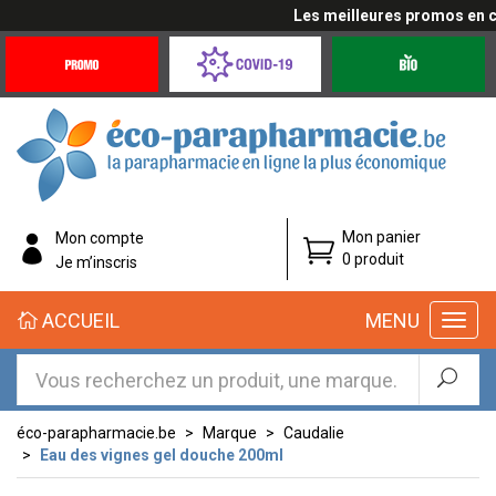
Les meilleures promos en cliq
Promotions
Covid-
Produits
&
19
bio
Offres
Coronavirus
éco-
Mon panier
Mon compte
parapharmacie.fr
0 produit
Je m’inscris
éco-
ACCUEIL
MENU
parapharmacie.fr
éco-parapharmacie.be
Marque
Caudalie
Eau des vignes gel douche 200ml