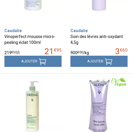
Caudalie
Caudalie
Vinoperfect mousse micro-
Soin des lèvres anti-oxydant
peeling éclat 100ml
4,5g
21
3
€
95
€
60
€
50
€
00
219
/
l.
900
/kg
AJOUTER
AJOUTER