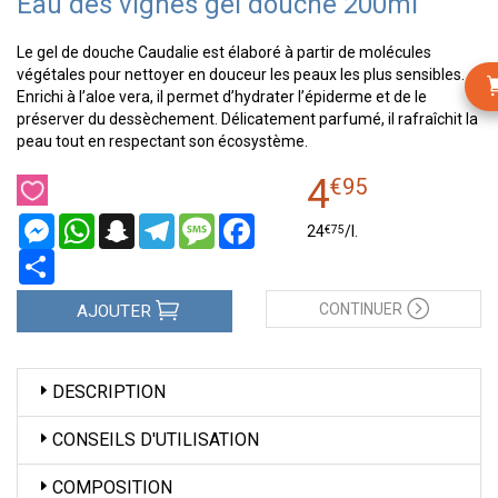
Eau des vignes gel douche 200ml
Le gel de douche Caudalie est élaboré à partir de molécules
végétales pour nettoyer en douceur les peaux les plus sensibles.
Enrichi à l’aloe vera, il permet d’hydrater l’épiderme et de le
préserver du dessèchement. Délicatement parfumé, il rafraîchit la
peau tout en respectant son écosystème.
4
€
95
Messenger
WhatsApp
Snapchat
Telegram
Message
Facebook
€
75
24
/
l.
Partager
CONTINUER
AJOUTER
DESCRIPTION
CONSEILS D'UTILISATION
COMPOSITION