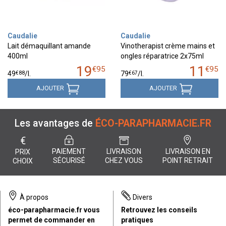
Caudalie
Caudalie
Lait démaquillant amande
Vinotherapist crème mains et
400ml
ongles réparatrice 2x75ml
19
11
€
95
€
95
€
88
€
67
49
/
l.
79
/
l.
AJOUTER
AJOUTER
Les avantages de
ÉCO-PARAPHARMACIE.FR
€
PAIEMENT
LIVRAISON
LIVRAISON EN
PRIX
SÉCURISÉ
CHEZ VOUS
POINT RETRAIT
CHOIX
À propos
Divers
éco-parapharmacie.fr vous
Retrouvez les conseils
permet de commander en
pratiques