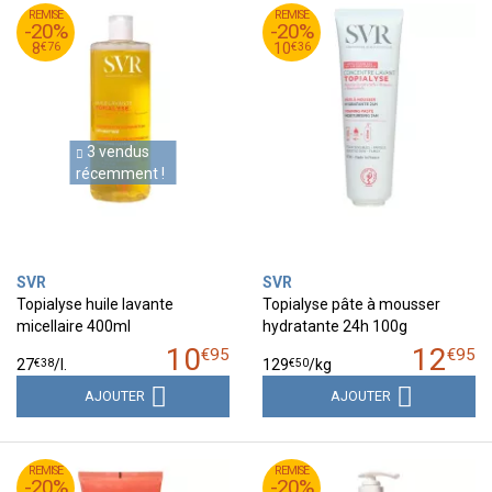
95
€
95
€
REMISE
10
REMISE
12
-20%
-20%
76
€
36
€
8
10
€
76
€
36
8
10
3 vendus
récemment !
SVR
SVR
Topialyse huile lavante
Topialyse pâte à mousser
micellaire 400ml
hydratante 24h 100g
10
12
€
95
€
95
€
38
€
50
27
/
l.
129
/kg
AJOUTER
AJOUTER
95
€
45
€
REMISE
4
REMISE
6
-20%
-20%