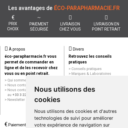
Les avantages de
ÉCO-PARAPHARMACIE.FR
€
PRIX
PAIEMENT
LIVRAISON
LIVRAISON EN
CHOIX
SÉCURISÉ
CHEZ VOUS
POINT RETRAIT
À propos
Divers
éco-parapharmacie.fr vous
Retrouvez les conseils
permet de commander en
pratiques
ligne et de les recevoir chez
Conseils pratiques
vous ou en point retrait.
Marques & Laboratoires
Conditions générales de vente
Qui sommes nous ?
(CGV)
Nous contacter par e-mail
Nous utilisons des
Mentions légales
Nous contacter par téléphone
Données personnelles
au
+33 3 22 71 64 10
cookies
Cookies
Newsletter
Mes préférences Cookies
Grande Pharmacie d’Amiens en
Nous utilisons des cookies et d'autres
ligne
technologies de suivi pour améliorer
€
Livraison / Point retrait
votre expérience de navigation sur
Paiement