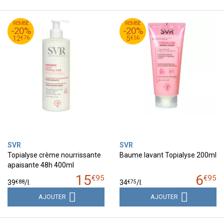
95
€
95
€
REMISE
15
REMISE
6
-20%
-20%
76
€
56
€
12
5
€
76
€
56
12
5
SVR
SVR
Topialyse crème nourrissante
Baume lavant Topialyse 200ml
apaisante 48h 400ml
15
6
€
95
€
95
€
88
€
75
39
/
l.
34
/
l.
AJOUTER
AJOUTER