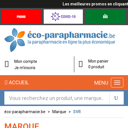
Les meilleures promos en cliquant ic
Promotions
Covid-
Produits
&
19
bio
Offres
Coronavirus
éco-
Mon panier
Mon compte
parapharmacie.fr
0 produit
Je m’inscris
éco-
ACCUEIL
MENU
parapharmacie.fr
éco-parapharmacie.be
Marque
SVR
MARQUE