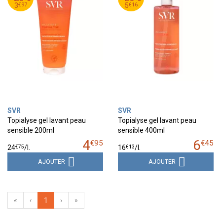
97
€
16
€
3
5
€
97
€
16
3
5
SVR
SVR
Topialyse gel lavant peau
Topialyse gel lavant peau
sensible 200ml
sensible 400ml
4
6
€
95
€
45
€
75
€
13
24
/
l.
16
/
l.
AJOUTER
AJOUTER
«
‹
1
›
»