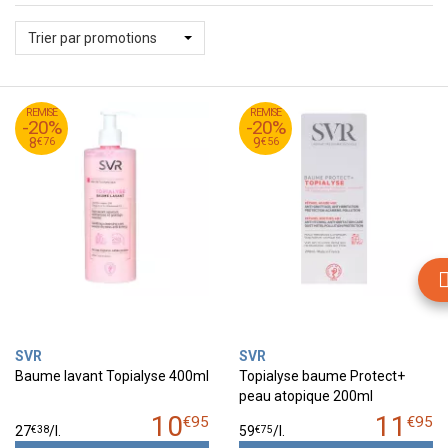
Trier par promotions
95
€
95
€
REMISE
10
REMISE
11
-20%
-20%
76
€
56
€
8
9
€
76
€
56
8
9
SVR
SVR
Baume lavant Topialyse 400ml
Topialyse baume Protect+
peau atopique 200ml
10
11
€
95
€
95
€
38
€
75
27
/
l.
59
/
l.