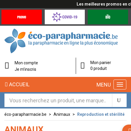
Les meilleures promos en cli
Promotions
Covid-
Produits
&
19
bio
Offres
Coronavirus
éco-
Mon panier
Mon compte
parapharmacie.fr
0 produit
Je m’inscris
éco-
ACCUEIL
MENU
parapharmacie.fr
éco-parapharmacie.be
Animaux
Reproduction et stérilité
ANIMAUX