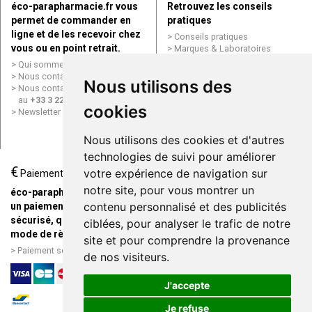
éco-parapharmacie.fr vous
Retrouvez les conseils
permet de commander en
pratiques
ligne et de les recevoir chez
Conseils pratiques
vous ou en point retrait.
Marques & Laboratoires
Conditions générales de vente
Qui sommes nous ?
(CGV)
Nous contacter par e-mail
Nous utilisons des
Mentions légales
Nous contacter par téléphone
Données personnelles
au
+33 3 22 71 64 10
cookies
Cookies
Newsletter
Mes préférences Cookies
Grande Pharmacie d’Amiens en
Nous utilisons des cookies et d'autres
ligne
technologies de suivi pour améliorer
€
Livraison / Point retrait
votre expérience de navigation sur
Paiement
Commandez en ligne et
notre site, pour vous montrer un
éco-parapharmacie.fr offre
recevez votre commande
contenu personnalisé et des publicités
un paiement entièrement
rapidement chez vous ou en
sécurisé, quel que soit le
ciblées, pour analyser le trafic de notre
point retrait
mode de règlement
site et pour comprendre la provenance
Livraison chez vous ou en
Paiement sécurisé et simple
de nos visiteurs.
points relais
J'accepte
Je refuse