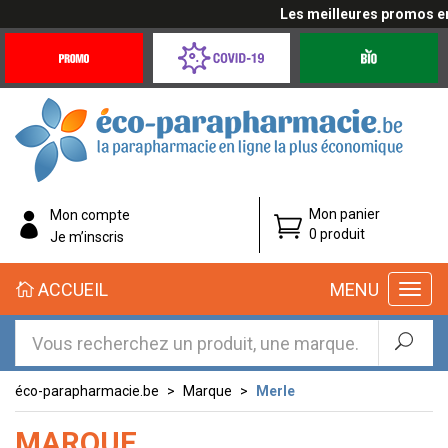
Les meilleures promos en 
Promotions
Covid-
Produits
&
19
bio
Offres
Coronavirus
éco-
Mon panier
Mon compte
parapharmacie.fr
0 produit
Je m’inscris
éco-
ACCUEIL
MENU
parapharmacie.fr
éco-parapharmacie.be
Marque
Merle
MARQUE