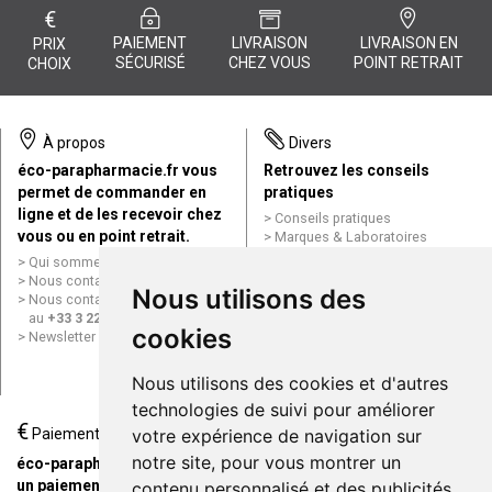
€
PAIEMENT
LIVRAISON
LIVRAISON EN
PRIX
SÉCURISÉ
CHEZ VOUS
POINT RETRAIT
CHOIX
À propos
Divers
éco-parapharmacie.fr vous
Retrouvez les conseils
permet de commander en
pratiques
ligne et de les recevoir chez
Conseils pratiques
vous ou en point retrait.
Marques & Laboratoires
Conditions générales de vente
Qui sommes nous ?
(CGV)
Nous contacter par e-mail
Nous utilisons des
Mentions légales
Nous contacter par téléphone
Données personnelles
au
+33 3 22 71 64 10
Cookies
cookies
Newsletter
Mes préférences Cookies
Grande Pharmacie d’Amiens en
Nous utilisons des cookies et d'autres
ligne
technologies de suivi pour améliorer
€
Livraison / Point retrait
Paiement
votre expérience de navigation sur
Commandez en ligne et
notre site, pour vous montrer un
éco-parapharmacie.fr offre
recevez votre commande
un paiement entièrement
contenu personnalisé et des publicités