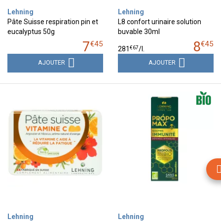
Lehning
Lehning
Pâte Suisse respiration pin et
L8 confort urinaire solution
eucalyptus 50g
buvable 30ml
7
8
€
45
€
45
€
67
281
/
l.
AJOUTER
AJOUTER
Lehning
Lehning