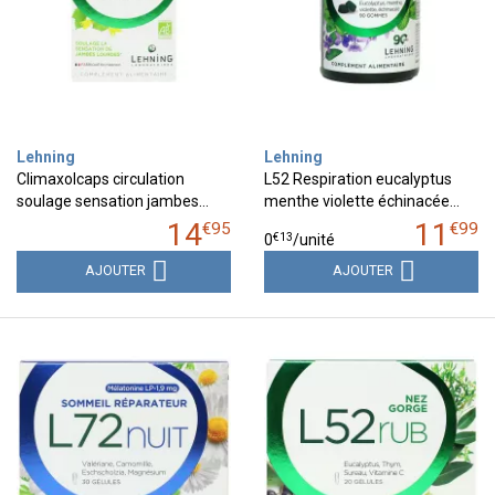
Lehning
Lehning
Climaxolcaps circulation
L52 Respiration eucalyptus
soulage sensation jambes…
menthe violette échinacée…
14
11
€
95
€
99
€
13
0
/unité
AJOUTER
AJOUTER