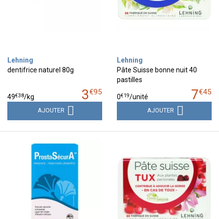
Lehning
Lehning
dentifrice naturel 80g
Pâte Suisse bonne nuit 40
pastilles
3
7
€
95
€
45
€
38
€
19
49
/kg
0
/unité
AJOUTER
AJOUTER