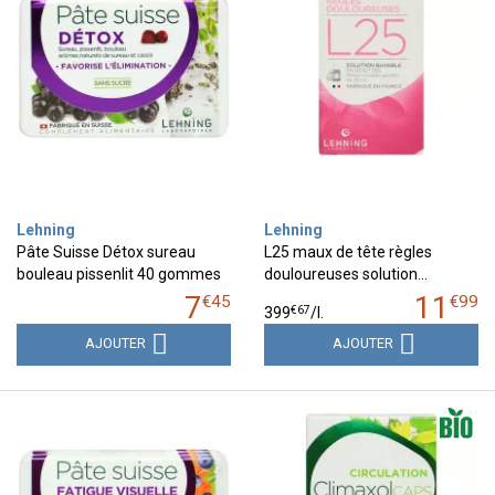
Lehning
Lehning
Pâte Suisse Détox sureau
L25 maux de tête règles
bouleau pissenlit 40 gommes
douloureuses solution…
7
11
€
45
€
99
€
67
399
/
l.
AJOUTER
AJOUTER