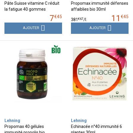
Pâte Suisse vitamine C réduit
Propomax immunité défenses
la fatigue 40 gommes
affaiblies bio 30ml
7
11
€
45
€
45
€
67
381
/
l.
AJOUTER
AJOUTER
Lehning
Lehning
Propomax 40 gélules
Echinacée n°40 immunité 6
immunité propolis bio
plantes 30ml