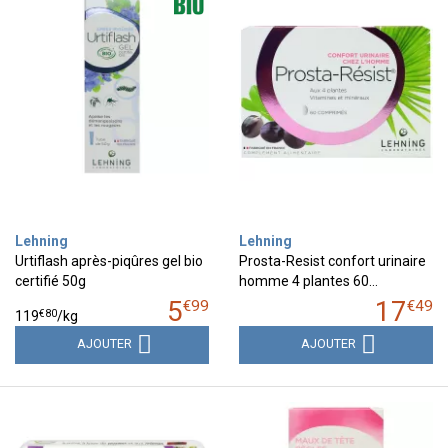
Lehning
Lehning
Urtiflash après-piqûres gel bio
Prosta-Resist confort urinaire
certifié 50g
homme 4 plantes 60…
5
17
€
99
€
49
€
80
119
/kg
AJOUTER
AJOUTER