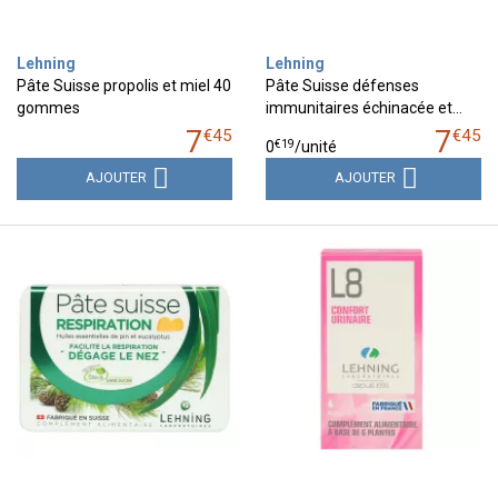
Lehning
Lehning
Pâte Suisse propolis et miel 40
Pâte Suisse défenses
gommes
immunitaires échinacée et…
7
7
€
45
€
45
€
19
0
/unité
AJOUTER
AJOUTER