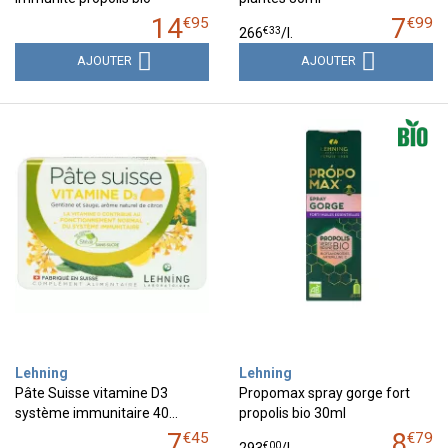
14
7
€
95
€
99
€
33
266
/
l.
AJOUTER
AJOUTER
Lehning
Lehning
Pâte Suisse vitamine D3
Propomax spray gorge fort
système immunitaire 40…
propolis bio 30ml
7
8
€
45
€
79
€
00
293
/
l.