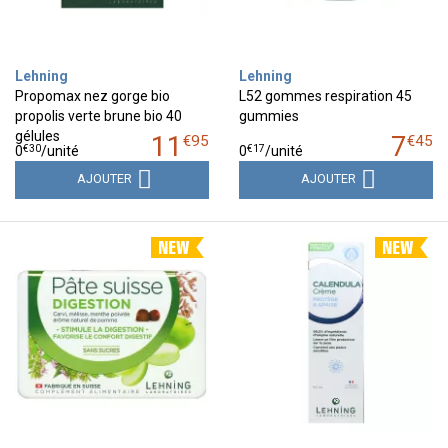
Lehning
Lehning
Propomax nez gorge bio
L52 gommes respiration 45
propolis verte brune bio 40
gummies
gélules
11
7
€
95
€
45
€
30
€
17
0
/unité
0
/unité
AJOUTER
AJOUTER