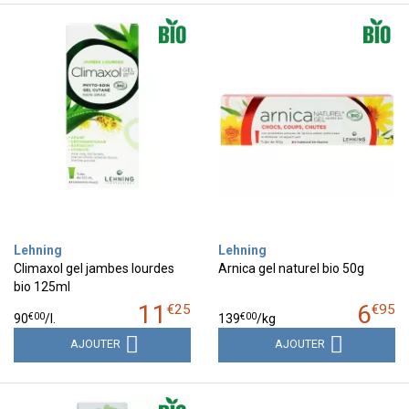
Lehning
Lehning
Climaxol gel jambes lourdes
Arnica gel naturel bio 50g
bio 125ml
11
6
€
25
€
95
€
00
€
00
90
/
l.
139
/kg
AJOUTER
AJOUTER