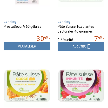
Lehning
Lehning
ProstaSécurA 60 gélules
Pâte Suisse Tux plantes
pectorales 40 gommes
30
7
€
95
€
95
€
20
0
/unité
VISUALISER
AJOUTER