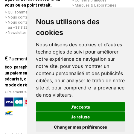
Conseils pratiques
vous ou en point retrait.
Marques & Laboratoires
Conditions générales de vente
Qui sommes nous ?
(CGV)
Nous contacter par e-mail
Nous utilisons des
Mentions légales
Nous contacter par téléphone
Données personnelles
au
+33 3 22 71 64 10
cookies
Cookies
Newsletter
Mes préférences Cookies
Grande Pharmacie d’Amiens en
Nous utilisons des cookies et d'autres
ligne
technologies de suivi pour améliorer
€
Livraison / Point retrait
votre expérience de navigation sur
Paiement
Commandez en ligne et
notre site, pour vous montrer un
éco-parapharmacie.fr offre
recevez votre commande
contenu personnalisé et des publicités
un paiement entièrement
rapidement chez vous ou en
sécurisé, quel que soit le
ciblées, pour analyser le trafic de notre
point retrait
mode de règlement
site et pour comprendre la provenance
Livraison chez vous ou en
Paiement sécurisé et simple
de nos visiteurs.
points relais
J'accepte
Je refuse
Changer mes préférences