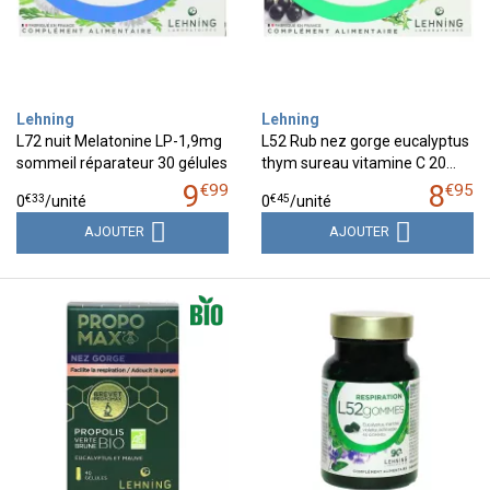
Lehning
Lehning
L72 nuit Melatonine LP-1,9mg
L52 Rub nez gorge eucalyptus
sommeil réparateur 30 gélules
thym sureau vitamine C 20…
9
8
€
99
€
95
€
33
€
45
0
/unité
0
/unité
AJOUTER
AJOUTER