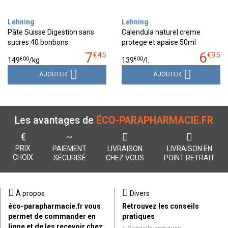
Lehning
Lehning
Pâte Suisse Digestion sans
Calendula naturel creme
sucres 40 bonbons
protege et apaise 50ml
7
6
€
45
€
95
€
00
€
00
149
/kg
139
/
l.
AJOUTER
AJOUTER
Les avantages de
ÉCO-PARAPHARMACIE.FR
€
PRIX
PAIEMENT
LIVRAISON
LIVRAISON EN
CHOIX
SÉCURISÉ
CHEZ VOUS
POINT RETRAIT
À propos
Divers
éco-parapharmacie.fr vous
Retrouvez les conseils
permet de commander en
pratiques
ligne et de les recevoir chez