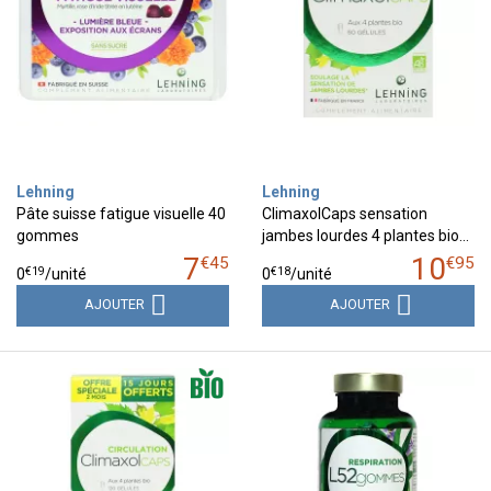
Lehning
Lehning
Pâte suisse fatigue visuelle 40
ClimaxolCaps sensation
gommes
jambes lourdes 4 plantes bio…
7
10
€
45
€
95
€
19
€
18
0
/unité
0
/unité
AJOUTER
AJOUTER