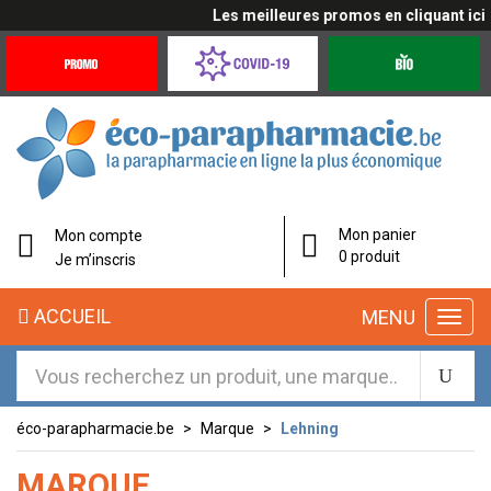
Les meilleures promos en cliquant ici
Promotions
Covid-
Produits
&
19
bio
Offres
Coronavirus
éco-
Mon panier
Mon compte
parapharmacie.fr
0 produit
Je m’inscris
éco-
ACCUEIL
MENU
parapharmacie.fr
éco-parapharmacie.be
Marque
Lehning
MARQUE