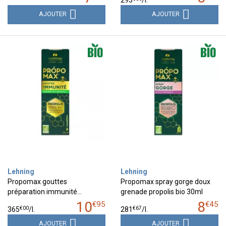
AJOUTER
AJOUTER
Lehning
Lehning
Propomax gouttes
Propomax spray gorge doux
préparation immunité…
grenade propolis bio 30ml
10
8
€
95
€
45
€
00
€
67
365
/
l.
281
/
l.
AJOUTER
AJOUTER