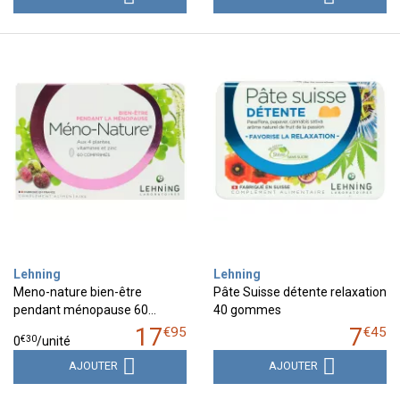
Lehning
Lehning
Meno-nature bien-être
Pâte Suisse détente relaxation
pendant ménopause 60…
40 gommes
17
7
€
95
€
45
€
30
0
/unité
AJOUTER
AJOUTER