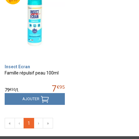
6
€
95
6
Insect Ecran
Famille répulsif peau 100ml
7
€
95
€
50
79
/
l.
AJOUTER
«
‹
1
›
»