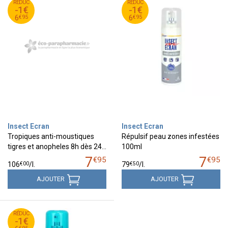
95
€
95
€
RÉDUC
7
RÉDUC
7
-1€
-1€
95
€
95
€
6
6
€
95
€
95
6
6
Insect Ecran
Insect Ecran
Tropiques anti-moustiques
Répulsif peau zones infestées
tigres et anopheles 8h dès 24…
100ml
7
7
€
95
€
95
€
00
€
50
106
/
l.
79
/
l.
AJOUTER
AJOUTER
95
€
RÉDUC
7
-1€
95
€