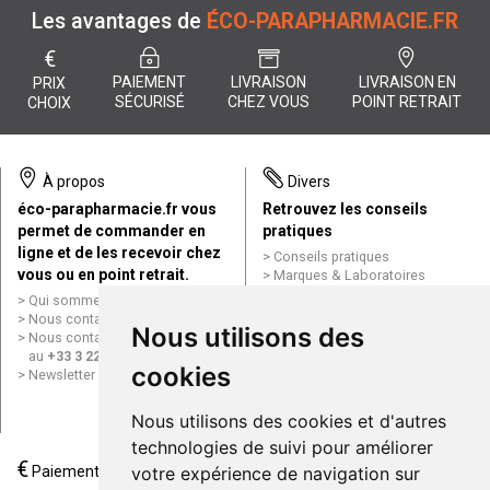
Les avantages de
ÉCO-PARAPHARMACIE.FR
€
PAIEMENT
LIVRAISON
LIVRAISON EN
PRIX
SÉCURISÉ
CHEZ VOUS
POINT RETRAIT
CHOIX
À propos
Divers
éco-parapharmacie.fr vous
Retrouvez les conseils
permet de commander en
pratiques
ligne et de les recevoir chez
Conseils pratiques
vous ou en point retrait.
Marques & Laboratoires
Conditions générales de vente
Qui sommes nous ?
(CGV)
Nous contacter par e-mail
Nous utilisons des
Mentions légales
Nous contacter par téléphone
Données personnelles
au
+33 3 22 71 64 10
Cookies
cookies
Newsletter
Mes préférences Cookies
Grande Pharmacie d’Amiens en
Nous utilisons des cookies et d'autres
ligne
technologies de suivi pour améliorer
€
Livraison / Point retrait
votre expérience de navigation sur
Paiement