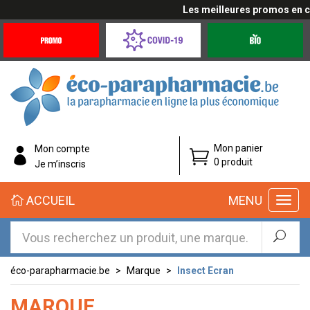
Les meilleures promos en cli
Promotions
Covid-
Produits
&
19
bio
Offres
Coronavirus
éco-
Mon panier
Mon compte
parapharmacie.fr
0 produit
Je m’inscris
éco-
ACCUEIL
MENU
parapharmacie.fr
éco-parapharmacie.be
Marque
Insect Ecran
MARQUE