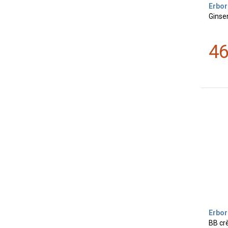
Erbor
Ginse
4
Erbor
BB cr