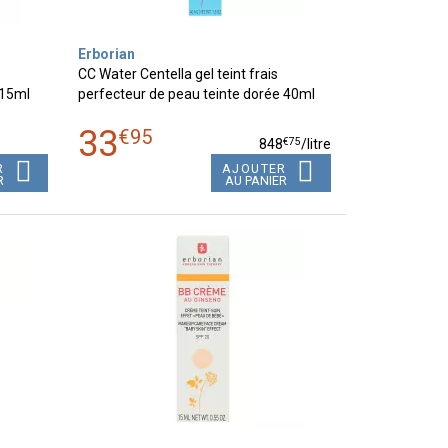
Erborian
CC Water Centella gel teint frais
 15ml
perfecteur de peau teinte dorée 40ml
33
€
95
€
75
848
/
litre
R
AJOUTER
R
AU PANIER