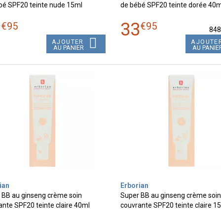
bé SPF20 teinte nude 15ml
de bébé SPF20 teinte dorée 40m
7
33
€
95
€
95
84
AJOUTER
AJOUTE
AU PANIER
AU PANIE
ian
Erborian
 BB au ginseng crème soin
Super BB au ginseng crème soin
ante SPF20 teinte claire 40ml
couvrante SPF20 teinte claire 1