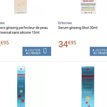
ian
Erborian
Hero ginseng perfecteur de peau
Serum ginseng Shot 30ml
iversal sans silicone 15ml
5
34
€
95
€
95
AJOUTER
AJOUTE
AU PANIER
AU PANIE