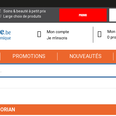
Promotions
Covi
Soins & beauté à petit prix
&
19
Large choix de produits
Offres
Cor
Mon 
Mon compte
0 pro
Je m’inscris
PROMOTIONS
NOUVEAUTÉS
BORIAN