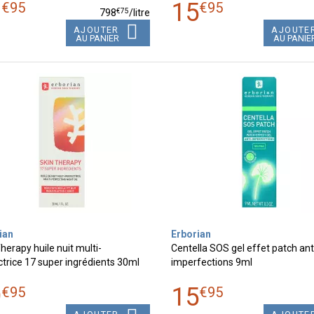
1
15
€
95
€
95
€
75
798
/
litre
AJOUTER
AJOUTE
AU PANIER
AU PANIE
ian
Erborian
herapy huile nuit multi-
Centella SOS gel effet patch ant
trice 17 super ingrédients 30ml
imperfections 9ml
9
15
€
95
€
95