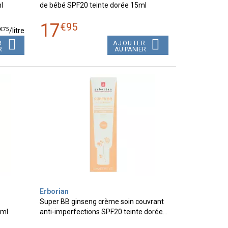
l
de bébé SPF20 teinte dorée 15ml
17
€
95
€
75
8
/
litre
R
AJOUTER
R
AU PANIER
Erborian
Super BB ginseng crème soin couvrant
5ml
anti-imperfections SPF20 teinte dorée…