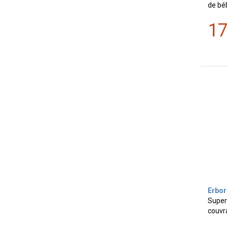
de bé
1
Erbor
Super
couvr