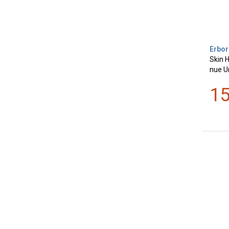
Erbor
Skin 
nue Un
1