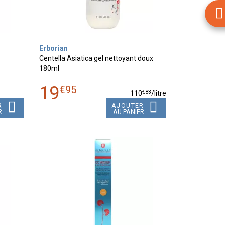
Erborian
Centella Asiatica gel nettoyant doux
180ml
19
€
95
€
83
110
/
litre
R
AJOUTER
R
AU PANIER