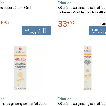
ian
Erborian
ng super sérum 30ml
BB crème au ginseng soin effet
de bébé SPF20 teinte claire 40m
6
33
€
95
€
95
84
AJOUTER
AJOUTE
AU PANIER
AU PANIE
ian
Erborian
ème au ginseng soin effet peau
BB crème au ginseng soin effet