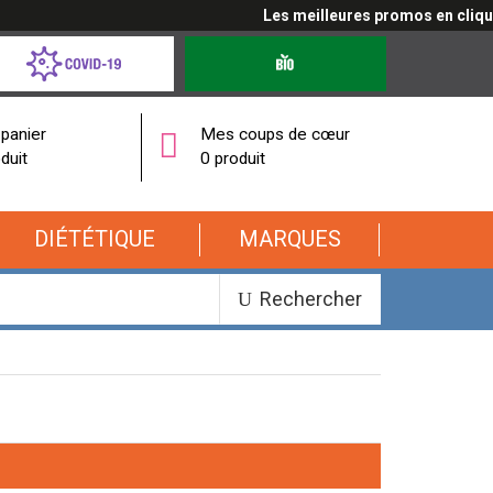
Les meilleures promos en cliquant ici
d-
Produits
bio
onavirus
panier
Mes coups de cœur
duit
0 produit
DIÉTÉTIQUE
MARQUES
Rechercher