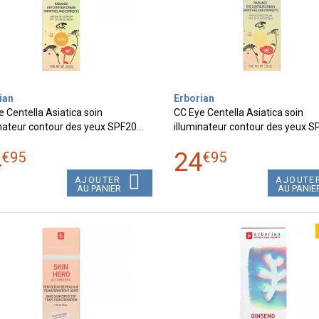
ian
Erborian
 Centella Asiatica soin
CC Eye Centella Asiatica soin
inateur contour des yeux SPF20…
illuminateur contour des yeux 
4
24
€
95
€
95
AJOUTER
AJOUTE
AU PANIER
AU PANIE