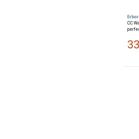
Erbor
CC Wat
perfec
3