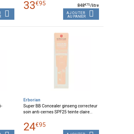
33
€
95
€
75
848
/
litre
R
AJOUTER
R
AU PANIER
Erborian
i-
Super BB Concealer ginseng correcteur
soin anti-cernes SPF25 teinte claire…
24
€
95