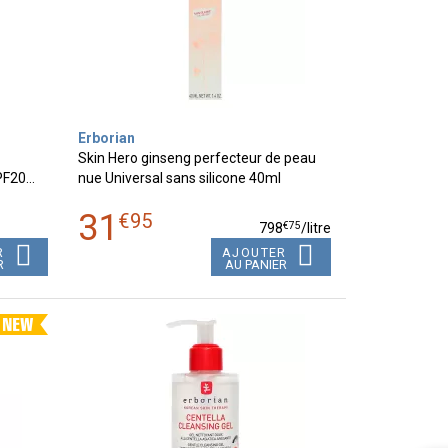
Erborian
Skin Hero ginseng perfecteur de peau
SPF20…
nue Universal sans silicone 40ml
31
€
95
€
75
798
/
litre
R
AJOUTER
R
AU PANIER