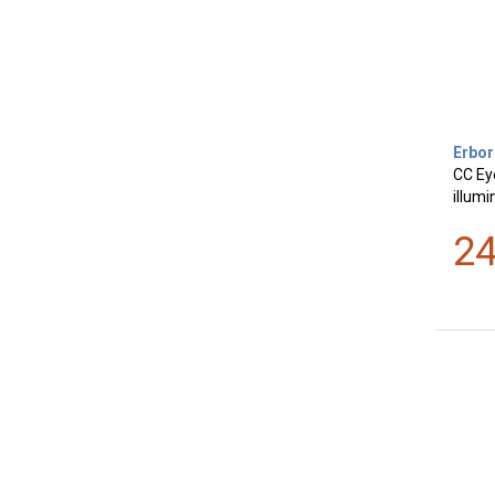
Erbor
CC Eye
illum
2