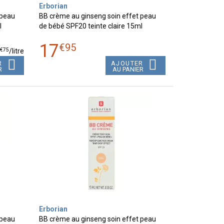
Erborian
 peau
BB crème au ginseng soin effet peau
l
de bébé SPF20 teinte claire 15ml
17
€
95
€
75
8
/
litre
R
AJOUTER
R
AU PANIER
Erborian
 peau
BB crème au ginseng soin effet peau