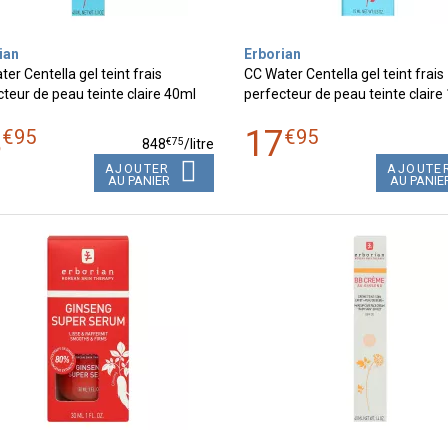
ian
Erborian
er Centella gel teint frais
CC Water Centella gel teint frais
teur de peau teinte claire 40ml
perfecteur de peau teinte claire
3
17
€
95
€
95
€
75
848
/
litre
AJOUTER
AJOUTE
AU PANIER
AU PANIE