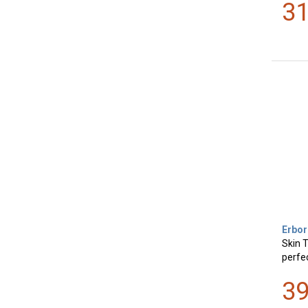
3
Erbor
Skin T
perfec
3