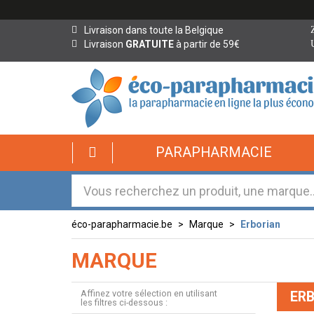
Livraison dans toute la Belgique
Livraison
GRATUITE
à partir de 59€
éco-
PARAPHARMACIE
parapharmacie.fr
éco-
parapharmacie.fr
éco-parapharmacie.be
Marque
Erborian
MARQUE
Affinez votre sélection en utilisant
ER
les filtres ci-dessous :