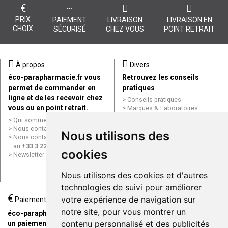
€
PRIX
PAIEMENT
LIVRAISON
LIVRAISON EN
CHOIX
SÉCURISÉ
CHEZ VOUS
POINT RETRAIT
À propos
Divers
éco-parapharmacie.fr vous
Retrouvez les conseils
permet de commander en
pratiques
ligne et de les recevoir chez
Conseils pratiques
vous ou en point retrait.
Marques & Laboratoires
Conditions générales de vente
Qui sommes nous ?
(CGV)
Nous contacter par e-mail
Nous utilisons des
Mentions légales
Nous contacter par téléphone
Données personnelles
au
+33 3 22 71 64 10
cookies
Cookies
Newsletter
Mes préférences Cookies
Grande Pharmacie d’Amiens en
Nous utilisons des cookies et d'autres
ligne
technologies de suivi pour améliorer
€
Livraison / Point retrait
votre expérience de navigation sur
Paiement
Commandez en ligne et
notre site, pour vous montrer un
éco-parapharmacie.fr offre
recevez votre commande
contenu personnalisé et des publicités
un paiement entièrement