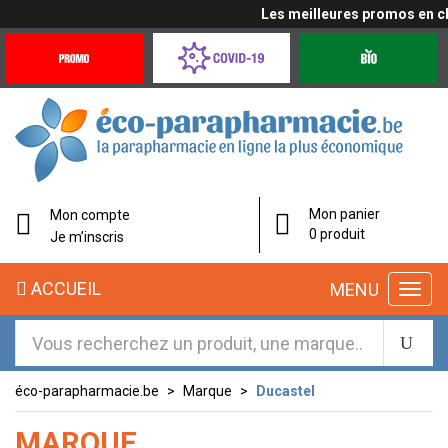
Les meilleures promos en cli
Promotions
Covid-
Produits
&
19
bio
Offres
Coronavirus
éco-
Mon panier
Mon compte
parapharmacie.fr
0 produit
Je m’inscris
éco-
ACCUEIL
MENU
parapharmacie.fr
éco-parapharmacie.be
Marque
Ducastel
MARQUE