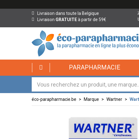
Livraison dans toute la Belgique
Livraison
GRATUITE
à partir de 59€
éco-
PARAPHARMACIE
parapharmacie.fr
éco-
parapharmacie.fr
éco-parapharmacie.be
Marque
Wartner
Wart