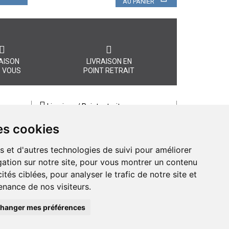
AU PANIER
AISON
LIVRAISON EN
 VOUS
POINT RETRAIT
Livraison / Point retrait
Commandez en ligne et recevez votre
es cookies
commande rapidement chez vous ou
, quel
en point retrait
s et d'autres technologies de suivi pour améliorer
Livraison chez vous ou en points relais
ation sur notre site, pour vous montrer un contenu
ités ciblées, pour analyser le trafic de notre site et
nance de nos visiteurs.
hanger mes préférences
macie d’Amiens - 11 rue Jean Catelas - 80000 Amiens France