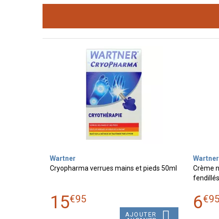
Wartner
Wartner
Cryopharma verrues mains et pieds 50ml
Crème no
fendillé
15
6
€
95
€
9
AJOUTER