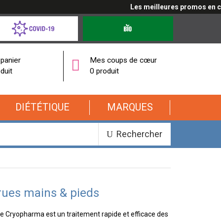
Les meilleures promos en cliqu
d-
Produits
bio
onavirus
panier
Mes coups de cœur
duit
0 produit
DIÉTÉTIQUE
MARQUES
Rechercher
rues mains & pieds
e Cryopharma est un traitement rapide et efficace des