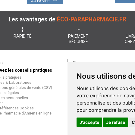
AU PANIER
Les avantages de
ÉCO-PARAPHARMACIE.FR
RAPIDITÉ
PAIEMENT
LIVR
SÉCURISÉ
CHEZ
€
rs
Paiement
vez les conseils pratiques
éco-parapharmacie.fr offre un
Nous utilisons d
ils pratiques
paiement entièrement sécurisé
es & Laboratoires
que soit le mode de règlement
tions générales de vente (CGV)
Nous utilisons des cookie
Paiement sécurisé et simple
ons légales
votre expérience de navig
es personnelles
personnalisé et des public
es
références Cookies
pour comprendre la prove
e Pharmacie d’Amiens en ligne
J'accepte
Je refuse
C
Grande Phar