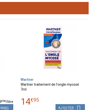
Wartner
Wartner traitement de l'ongle mycosé
7ml
14
€
95
€
80
9
/
litre
AJOUTER
PPRO.