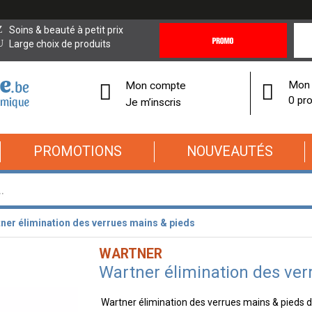
Promotions
Covi
Soins & beauté à petit prix
&
19
Large choix de produits
Offres
Cor
Mon 
Mon compte
0 pro
Je m’inscris
PROMOTIONS
NOUVEAUTÉS
ner élimination des verrues mains & pieds
WARTNER
Wartner élimination des ver
Wartner élimination des verrues mains & pieds d