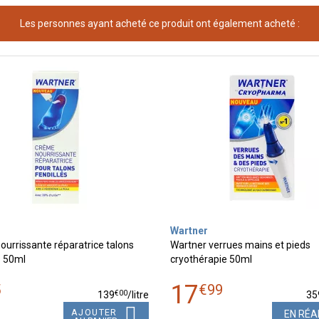
Les personnes ayant acheté ce produit ont également acheté :
Wartner
urrissante réparatrice talons
Wartner verrues mains et pieds
s 50ml
cryothérapie 50ml
17
5
€
99
€
00
139
/
litre
35
AJOUTER
EN RÉA