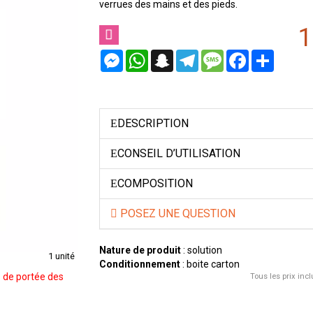
verrues des mains et des pieds.
1
Messenger
WhatsApp
Snapchat
Telegram
Message
Facebook
Partager
DESCRIPTION
CONSEIL D’UTILISATION
COMPOSITION
POSEZ UNE QUESTION
Nature de produit
: solution
1 unité
Conditionnement
: boite carton
s de portée des
Tous les prix incl