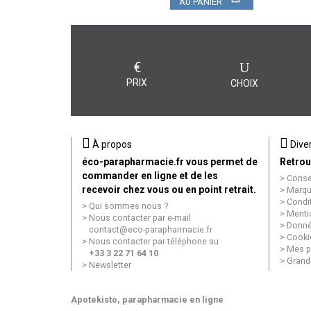
AU PANIER
€
PRIX
CHOIX
À propos
Dive
éco-parapharmacie.fr vous permet de
Retrou
commander en ligne et de les
Conse
recevoir chez vous ou en point retrait.
Marqu
Condi
Qui sommes nous ?
Menti
Nous contacter par e-mail
Donné
contact
@
eco-parapharmacie.fr
Cooki
Nous contacter par téléphone au
Mes p
+33 3 22 71 64 10
Grand
Newsletter
Apotekisto
, parapharmacie en ligne