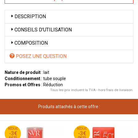
DESCRIPTION
CONSEILS D'UTILISATION
COMPOSITION
POSEZ UNE QUESTION
Nature de produit
: lait
Conditionnement
: tube souple
Promos et Offres
: Réduction
Tous les prix incluent la TVA - hors frais de livraison.
Produits attachés à cette offre :
95
€
95
€
RÉDUC
9
RÉDUC
12
-3€
-3€
95
€
95
€
6
9
€
95
€
95