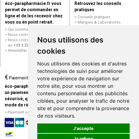
éco-parapharmacie.fr vous
Retrouvez les conseils
permet de commander en
pratiques
ligne et de les recevoir chez
Conseils pratiques
vous ou en point retrait.
Marques & Laboratoires
Conditions générales de vente
Qui sommes nous ?
(CGV)
Nous contacter par e-mail
Nous utilisons des
Mentions légales
Nous contacter par téléphone
Données personnelles
au
+33 3 22 71 64 10
Cookies
cookies
Newsletter
Mes préférences Cookies
Grande Pharmacie d’Amiens en
Nous utilisons des cookies et d'autres
ligne
technologies de suivi pour améliorer
€
Livraison / Point retrait
Paiement
votre expérience de navigation sur
Commandez en ligne et
notre site, pour vous montrer un
éco-parapharmacie.fr offre
recevez votre commande
un paiement entièrement
contenu personnalisé et des publicités
rapidement chez vous ou en
sécurisé, quel que soit le
ciblées, pour analyser le trafic de notre
point retrait
mode de règlement
site et pour comprendre la provenance
Livraison chez vous ou en
Paiement sécurisé et simple
de nos visiteurs.
points relais
J'accepte
Je refuse