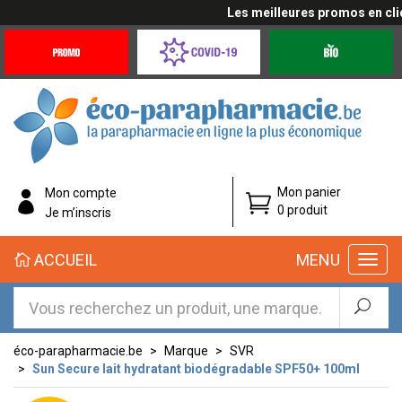
Les meilleures promos en cliqua
Promotions
Covid-
Produits
&
19
bio
Offres
Coronavirus
éco-
Mon panier
Mon compte
parapharmacie.fr
0 produit
Je m’inscris
éco-
ACCUEIL
MENU
parapharmacie.fr
éco-parapharmacie.be
Marque
SVR
Sun Secure lait hydratant biodégradable SPF50+ 100ml