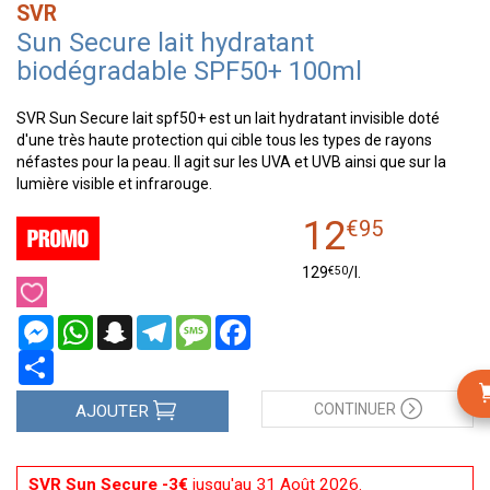
SVR
Sun Secure lait hydratant
biodégradable SPF50+ 100ml
SVR Sun Secure lait spf50+ est un lait hydratant invisible doté
d'une très haute protection qui cible tous les types de rayons
néfastes pour la peau. Il agit sur les UVA et UVB ainsi que sur la
lumière visible et infrarouge.
12
€
95
€
50
129
/
l.
Messenger
WhatsApp
Snapchat
Telegram
Message
Facebook
Partager
CONTINUER
AJOUTER
SVR Sun Secure -3€
jusqu'au 31 Août 2026.