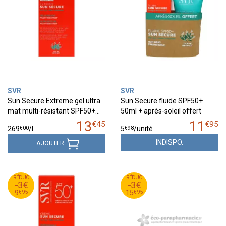
SVR
SVR
Sun Secure Extreme gel ultra
Sun Secure fluide SPF50+
mat multi-résistant SPF50+…
50ml + après-soleil offert
13
11
€
45
€
95
€
00
€
98
269
/
l.
5
/unité
INDISPO.
AJOUTER
95
€
95
€
RÉDUC
12
RÉDUC
18
-3€
-3€
95
€
95
€
9
15
€
95
€
95
9
15