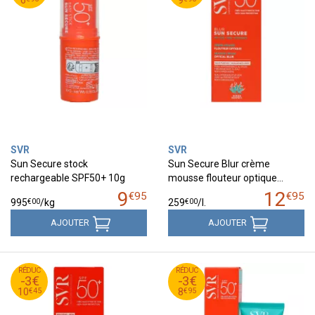
6
9
SVR
SVR
Sun Secure stock
Sun Secure Blur crème
rechargeable SPF50+ 10g
mousse flouteur optique…
9
12
€
95
€
95
€
00
€
00
995
/kg
259
/
l.
AJOUTER
AJOUTER
45
€
95
€
RÉDUC
13
RÉDUC
11
-3€
-3€
45
€
95
€
10
8
€
45
€
95
10
8