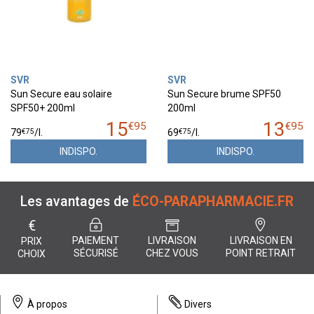
SVR
SVR
Sun Secure eau solaire
Sun Secure brume SPF50
SPF50+ 200ml
200ml
15
13
€
95
€
95
€
75
€
75
79
/
l.
69
/
l.
INDISPO.
INDISPO.
Les avantages de
ÉCO-PARAPHARMACIE.FR
€
PAIEMENT
LIVRAISON
LIVRAISON EN
PRIX
SÉCURISÉ
CHEZ VOUS
POINT RETRAIT
CHOIX
À propos
Divers