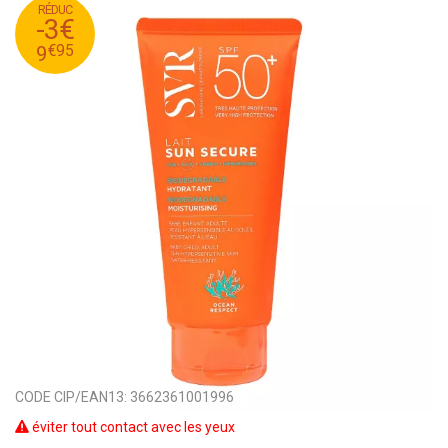
RÉDUC
95
€
12
-3€
95
€
9
€
95
9
CODE CIP/EAN13:
3662361001996
éviter tout contact avec les yeux