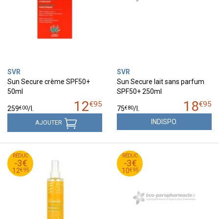
SVR
SVR
Sun Secure crème SPF50+
Sun Secure lait sans parfum
50ml
SPF50+ 250ml
12
18
€
95
€
95
€
00
€
80
259
/
l.
75
/
l.
INDISPO.
AJOUTER
95
€
95
€
RÉDUC
15
RÉDUC
13
-3€
-3€
95
€
95
€
12
10
€
95
€
95
12
10