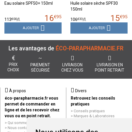
Eau solaire SPF50+ 150ml
Huile solaire sèche SPF30
150ml
16
15
€
95
€
95
€
00
€
33
113
/
l.
106
/
l.
AJOUTER
AJOUTER
Les avantages de
ÉCO-PARAPHARMACIE.FR
€
PRIX
PAIEMENT
LIVRAISON
LIVRAISON EN
CHOIX
SÉCURISÉ
CHEZ VOUS
POINT RETRAIT
À propos
Divers
éco-parapharmacie.fr vous
Retrouvez les conseils
permet de commander en
pratiques
ligne et de les recevoir chez
Conseils pratiques
vous ou en point retrait.
Marques & Laboratoires
Conditions générales de vente
Qui sommes nous ?
(CGV)
Nous contacter par e-mail
Mentions légales