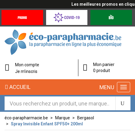
Les meilleures promos en cliquant
Promotions
Covid-
Produits
&
19
bio
Offres
Coronavirus
éco-
Mon panier
Mon compte
parapharmacie.fr
0 produit
Je m’inscris
éco-
ACCUEIL
MENU
parapharmacie.fr
éco-parapharmacie.be
Marque
Bergasol
Spray Invisible Enfant SPF50+ 200ml