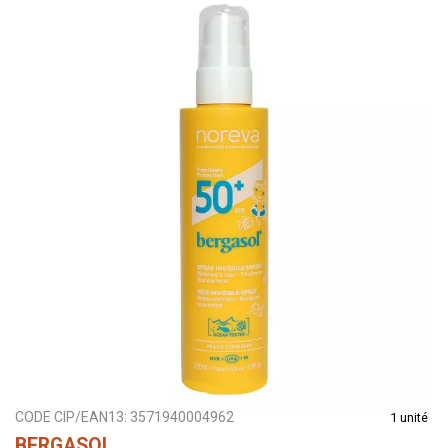
CODE CIP/EAN13:
3571940004962
1 unité
BERGASOL