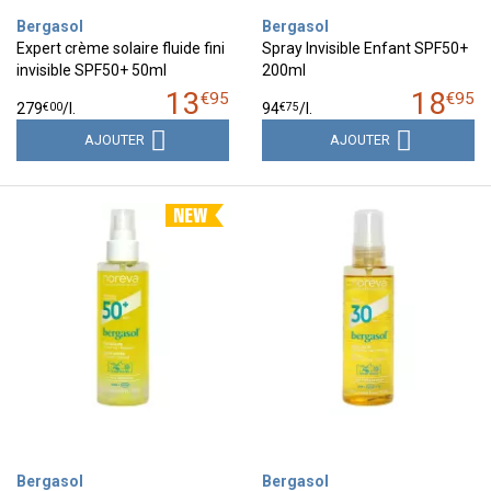
Bergasol
Bergasol
Expert crème solaire fluide fini
Spray Invisible Enfant SPF50+
invisible SPF50+ 50ml
200ml
13
18
€
95
€
95
€
00
€
75
279
/
l.
94
/
l.
AJOUTER
AJOUTER
Bergasol
Bergasol