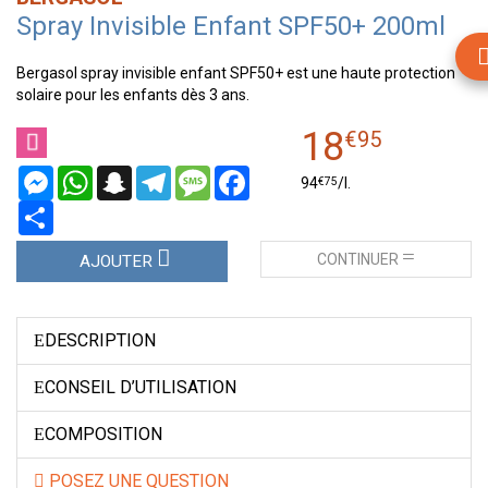
Spray Invisible Enfant SPF50+ 200ml
Bergasol spray invisible enfant SPF50+ est une haute protection
solaire pour les enfants dès 3 ans.
18
€
95
Messenger
WhatsApp
Snapchat
Telegram
Message
Facebook
€
75
94
/
l.
Partager
CONTINUER
AJOUTER
DESCRIPTION
CONSEIL D’UTILISATION
COMPOSITION
POSEZ UNE QUESTION