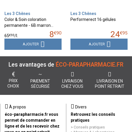
Les 3 Chênes
Les 3 Chênes
Color & Soin coloration
Performerect 16 gélules
permanente - 6B marron…
8
24
€
90
€
95
€
93
65
/
l.
AJOUTER
AJOUTER
Les avantages de
ÉCO-PARAPHARMACIE.FR
€
PRIX
PAIEMENT
LIVRAISON
LIVRAISON EN
CHOIX
SÉCURISÉ
CHEZ VOUS
POINT RETRAIT
À propos
Divers
éco-parapharmacie.fr vous
Retrouvez les conseils
permet de commander en
pratiques
ligne et de les recevoir chez
Conseils pratiques