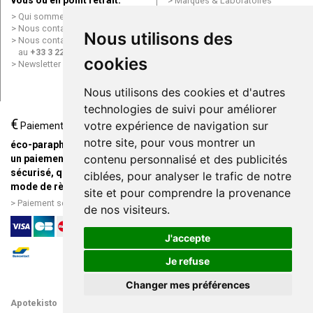
vous ou en point retrait.
Marques & Laboratoires
Conditions générales de vente
Qui sommes nous ?
(CGV)
Nous contacter par e-mail
Nous utilisons des
Mentions légales
Nous contacter par téléphone
Données personnelles
au
+33 3 22 71 64 10
cookies
Cookies
Newsletter
Mes préférences Cookies
Grande Pharmacie d’Amiens en
Nous utilisons des cookies et d'autres
ligne
technologies de suivi pour améliorer
€
Livraison / Point retrait
votre expérience de navigation sur
Paiement
Commandez en ligne et
notre site, pour vous montrer un
éco-parapharmacie.fr offre
recevez votre commande
contenu personnalisé et des publicités
un paiement entièrement
rapidement chez vous ou en
sécurisé, quel que soit le
ciblées, pour analyser le trafic de notre
point retrait
mode de règlement
site et pour comprendre la provenance
Livraison chez vous ou en
Paiement sécurisé et simple
de nos visiteurs.
points relais
J'accepte
Je refuse
Changer mes préférences
Apotekisto