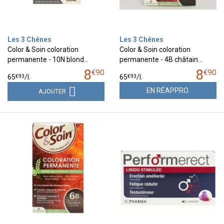
Les 3 Chênes
Les 3 Chênes
Color & Soin coloration
Color & Soin coloration
permanente - 10N blond…
permanente - 4B châtain…
8
8
€
90
€
90
€
93
€
93
65
/
l.
65
/
l.
EN RÉAPPRO.
AJOUTER