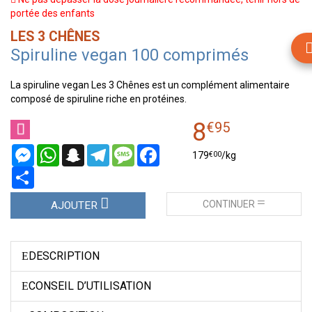
portée des enfants
LES 3 CHÊNES
Spiruline vegan 100 comprimés
La spiruline vegan Les 3 Chênes est un complément alimentaire
composé de spiruline riche en protéines.
8
€
95
Messenger
WhatsApp
Snapchat
Telegram
Message
Facebook
€
00
179
/kg
Partager
CONTINUER
AJOUTER
DESCRIPTION
CONSEIL D’UTILISATION