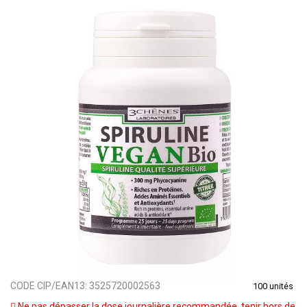
CODE CIP/EAN13:
3525720002563
100 unités
Ne pas dépasser la dose journalière recommandée, tenir hors de