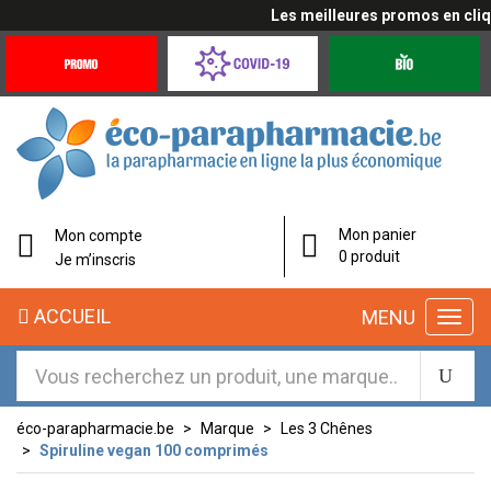
Les meilleures promos en cliqua
Promotions
Covid-
Produits
&
19
bio
Offres
Coronavirus
éco-
Mon panier
Mon compte
parapharmacie.fr
0 produit
Je m’inscris
éco-
ACCUEIL
MENU
parapharmacie.fr
éco-parapharmacie.be
Marque
Les 3 Chênes
Spiruline vegan 100 comprimés