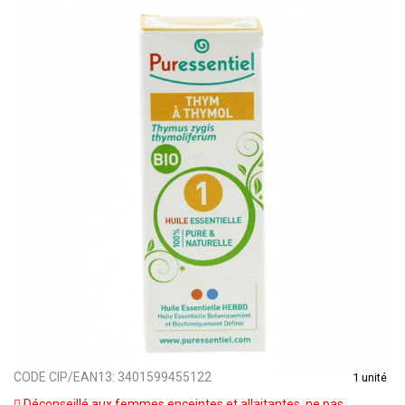
CODE CIP/EAN13:
3401599455122
1 unité
Déconseillé aux femmes enceintes et allaitantes, ne pas