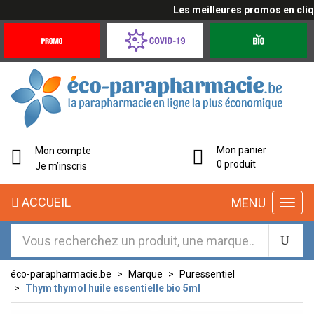
Les meilleures promos en cliqua
Promotions
Covid-
Produits
&
19
bio
Offres
Coronavirus
éco-
Mon panier
Mon compte
parapharmacie.fr
0 produit
Je m’inscris
éco-
ACCUEIL
MENU
parapharmacie.fr
éco-parapharmacie.be
Marque
Puressentiel
Thym thymol huile essentielle bio 5ml