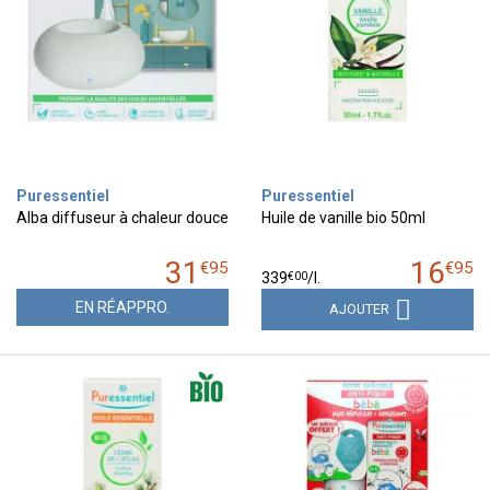
Puressentiel
Puressentiel
Alba diffuseur à chaleur douce
Huile de vanille bio 50ml
31
16
€
95
€
95
€
00
339
/
l.
EN RÉAPPRO.
AJOUTER