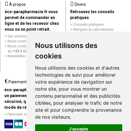
À propos
Divers
éco-parapharmacie.fr vous
Retrouvez les conseils
permet de commander en
pratiques
ligne et de les recevoir chez
Conseils pratiques
vous ou en point retrait.
Marques & Laboratoires
Conditions générales de vente
Qui sommes nous ?
(CGV)
Nous contacter par e-mail
Nous utilisons des
Mentions légales
Nous contacter par téléphone
Données personnelles
au
+33 3 22 71 64 10
cookies
Cookies
Newsletter
Mes préférences Cookies
Grande Pharmacie d’Amiens en
Nous utilisons des cookies et d'autres
ligne
technologies de suivi pour améliorer
€
Livraison / Point retrait
votre expérience de navigation sur
Paiement
Commandez en ligne et
notre site, pour vous montrer un
éco-parapharmacie.fr offre
recevez votre commande
contenu personnalisé et des publicités
un paiement entièrement
rapidement chez vous ou en
sécurisé, quel que soit le
ciblées, pour analyser le trafic de notre
point retrait
mode de règlement
site et pour comprendre la provenance
Livraison chez vous ou en
Paiement sécurisé et simple
de nos visiteurs.
points relais
J'accepte