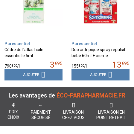
Puressentiel
Puressentiel
Cèdre de l'atlas huile
Duo anti-pique spray répulsif
essentielle 5ml
bébé 60ml + creme…
3
13
€
95
€
95
€
00
€
00
790
/
l.
155
/
l.
AJOUTER
AJOUTER
Les avantages de
ÉCO-PARAPHARMACIE.FR
€
PRIX
PAIEMENT
LIVRAISON
LIVRAISON EN
CHOIX
SÉCURISÉ
CHEZ VOUS
POINT RETRAIT