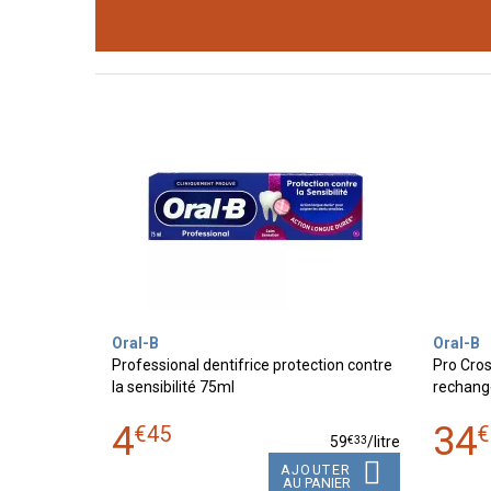
Oral-B
Oral-B
Professional dentifrice protection contre
Pro Cros
la sensibilité 75ml
rechang
4
34
€
45
€
€
33
59
/
litre
AJOUTER
AU PANIER