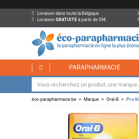
Livraison dans toute la Belgique
Livraison
GRATUITE
à partir de 59€
éco-
PARAPHARMACIE
parapharmacie.fr
éco-
parapharmacie.fr
éco-parapharmacie.be
Marque
Oral-B
Pro Ki