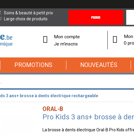
Promotions
Covi
Soins & beauté à petit prix
&
19
Large choix de produits
Offres
Cor
Mon 
Mon compte
0 pro
Je m’inscris
PROMOTIONS
NOUVEAUTÉS
ds 3 ans+ brosse à dents électrique rechargeable
ORAL-B
Pro Kids 3 ans+ brosse à de
La brosse à dents électrique Oral-B Pro Kids offr