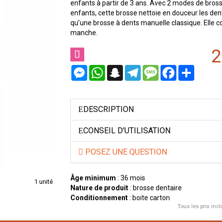
enfants à partir de 3 ans. Avec 2 modes de bro
enfants, cette brosse nettoie en douceur les dent
qu’une brosse à dents manuelle classique. Elle 
manche.
2
Messenger
WhatsApp
Snapchat
Telegram
Message
Facebook
Partager
DESCRIPTION
CONSEIL D’UTILISATION
POSEZ UNE QUESTION
Âge minimum
: 36 mois
1 unité
Nature de produit
: brosse dentaire
Conditionnement
: boite carton
Tous les prix incl