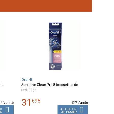
Oral-B
 de
Sensitive Clean Pro 8 brossettes de
rechange
31
€
95
€
32
€
99
/unité
3
/unité
ER
AJOUTER
ER
AU PANIER