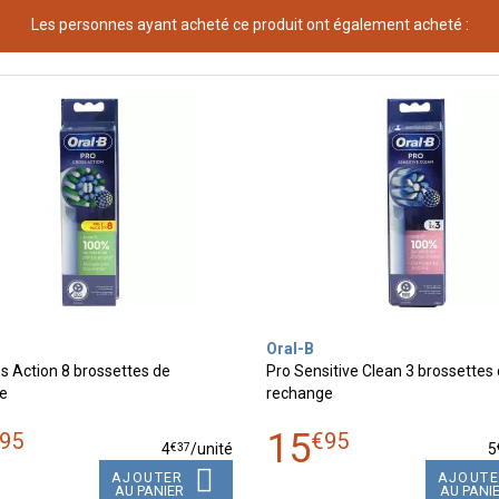
Les personnes ayant acheté ce produit ont également acheté :
Oral-B
s Action 8 brossettes de
Pro Sensitive Clean 3 brossettes
e
rechange
15
95
€
95
€
37
4
/unité
5
AJOUTER
AJOUT
AU PANIER
AU PANI