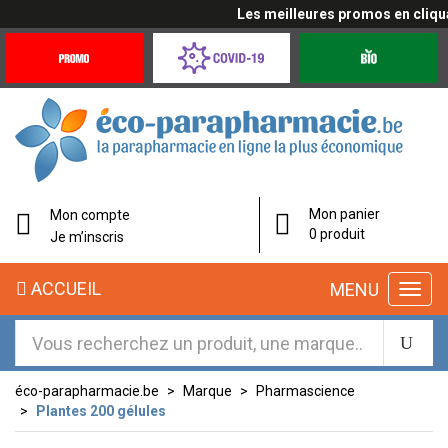
Les meilleures promos en cliquant
Promotions
Covid-
Produits
&
19
bio
Offres
Coronavirus
éco-
Mon panier
Mon compte
parapharmacie.fr
0 produit
Je m’inscris
éco-
ACCUEIL
MENU
parapharmacie.fr
éco-parapharmacie.be
Marque
Pharmascience
Plantes 200 gélules