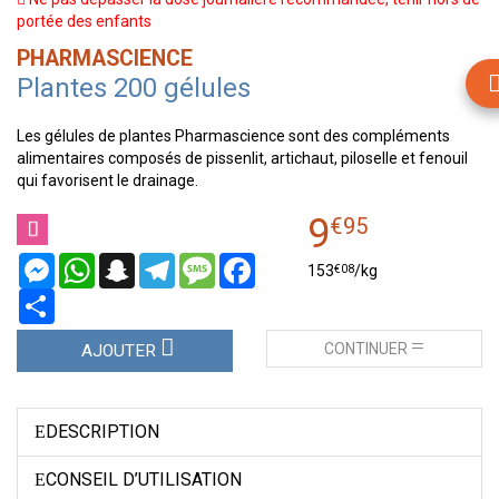
portée des enfants
PHARMASCIENCE
Plantes 200 gélules
Les gélules de plantes Pharmascience sont des compléments
alimentaires composés de pissenlit, artichaut, piloselle et fenouil
qui favorisent le drainage.
9
€
95
Messenger
WhatsApp
Snapchat
Telegram
Message
Facebook
€
08
153
/kg
Partager
CONTINUER
AJOUTER
DESCRIPTION
CONSEIL D’UTILISATION