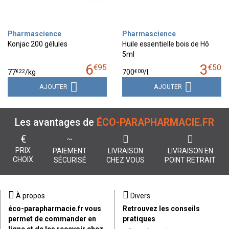
Pharmascience
Pharmascience
Konjac 200 gélules
Huile essentielle bois de Hô
5ml
6
3
€
95
€
50
€
22
€
00
77
/kg
700
/
l.
AJOUTER
AJOUTER
Les avantages de
ÉCO-PARAPHARMACIE.FR
€
PRIX
PAIEMENT
LIVRAISON
LIVRAISON EN
CHOIX
SÉCURISÉ
CHEZ VOUS
POINT RETRAIT
À propos
Divers
éco-parapharmacie.fr vous
Retrouvez les conseils
permet de commander en
pratiques