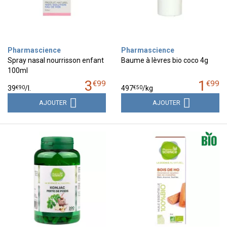
Pharmascience
Pharmascience
Spray nasal nourrisson enfant
Baume à lèvres bio coco 4g
100ml
3
1
€
99
€
99
€
90
€
50
39
/
l.
497
/kg
AJOUTER
AJOUTER