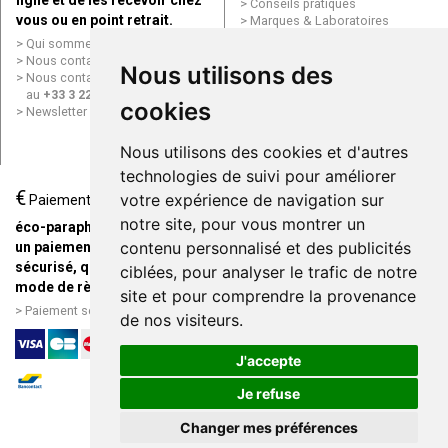
ligne et de les recevoir chez
Conseils pratiques
vous ou en point retrait.
Marques & Laboratoires
Conditions générales de vente
Qui sommes nous ?
(CGV)
Nous contacter par e-mail
Nous utilisons des
Mentions légales
Nous contacter par téléphone
Données personnelles
au
+33 3 22 71 64 10
cookies
Cookies
Newsletter
Mes préférences Cookies
Grande Pharmacie d’Amiens en
Nous utilisons des cookies et d'autres
ligne
technologies de suivi pour améliorer
€
Livraison / Point retrait
votre expérience de navigation sur
Paiement
Commandez en ligne et
notre site, pour vous montrer un
éco-parapharmacie.fr offre
recevez votre commande
contenu personnalisé et des publicités
un paiement entièrement
rapidement chez vous ou en
sécurisé, quel que soit le
ciblées, pour analyser le trafic de notre
point retrait
mode de règlement
site et pour comprendre la provenance
Livraison chez vous ou en
Paiement sécurisé et simple
de nos visiteurs.
points relais
J'accepte
Je refuse
Changer mes préférences