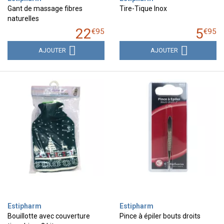
Gant de massage fibres
Tire-Tique Inox
naturelles
22
5
€
95
€
95
AJOUTER
AJOUTER
Estipharm
Estipharm
Bouillotte avec couverture
Pince à épiler bouts droits