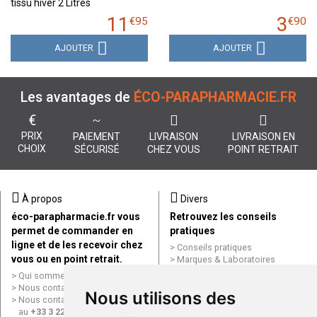
tissu hiver 2 Litres
11
3
€
95
€
90
AJOUTER
AJOUTER
Les avantages de
ÉCO-PARAPHARMACIE.FR
€
PRIX
PAIEMENT
LIVRAISON
LIVRAISON EN
CHOIX
SÉCURISÉ
CHEZ VOUS
POINT RETRAIT
À propos
Divers
éco-parapharmacie.fr vous
Retrouvez les conseils
permet de commander en
pratiques
ligne et de les recevoir chez
Conseils pratiques
vous ou en point retrait.
Marques & Laboratoires
Conditions générales de vente
Qui sommes nous ?
(CGV)
Nous contacter par e-mail
Nous utilisons des
Mentions légales
Nous contacter par téléphone
Données personnelles
au
+33 3 22 71 64 10