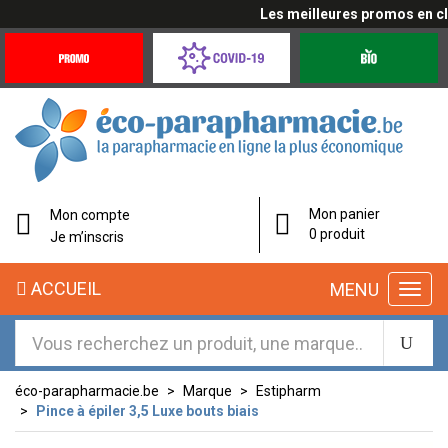
Les meilleures promos en cliq
Promotions
Covid-
Produits
&
19
bio
Offres
Coronavirus
éco-
Mon panier
Mon compte
parapharmacie.fr
0 produit
Je m’inscris
éco-
ACCUEIL
MENU
parapharmacie.fr
éco-parapharmacie.be
Marque
Estipharm
Pince à épiler 3,5 Luxe bouts biais