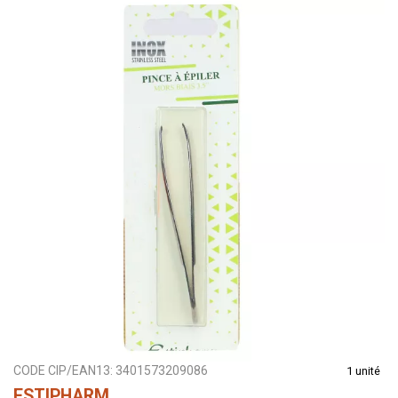
CODE CIP/EAN13:
3401573209086
1 unité
ESTIPHARM