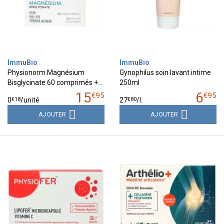
ImmuBio
ImmuBio
Physionorm Magnésium
Gynophilus soin lavant intime
Bisglycinate 60 comprimés +…
250ml
15
6
€
95
€
95
€
18
€
80
0
/unité
27
/
l.
AJOUTER
AJOUTER