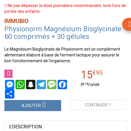
Ne pas dépasser la dose journalière recommandée, tenir hors de
portée des enfants
IMMUBIO
Physionorm Magnésium Bisglycinate
60 comprimés + 30 gélules
Le Magnésium Bisglycinate de Physionorm est un complément
alimentaire élaboré à base de ferment lactique pour assurer le
bon fonctionnement de l’organisme.
15
€
95
Messenger
WhatsApp
Snapchat
Telegram
Message
Facebook
€
18
0
/unité
Partager
CONTINUER
AJOUTER
DESCRIPTION