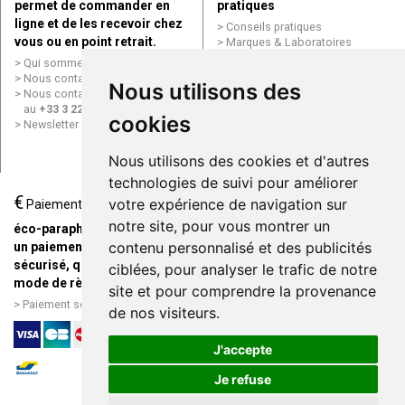
permet de commander en
pratiques
ligne et de les recevoir chez
Conseils pratiques
vous ou en point retrait.
Marques & Laboratoires
Conditions générales de vente
Qui sommes nous ?
(CGV)
Nous contacter par e-mail
Nous utilisons des
Mentions légales
Nous contacter par téléphone
Données personnelles
au
+33 3 22 71 64 10
cookies
Cookies
Newsletter
Mes préférences Cookies
Grande Pharmacie d’Amiens en
Nous utilisons des cookies et d'autres
ligne
technologies de suivi pour améliorer
€
Livraison / Point retrait
votre expérience de navigation sur
Paiement
Commandez en ligne et
notre site, pour vous montrer un
éco-parapharmacie.fr offre
recevez votre commande
contenu personnalisé et des publicités
un paiement entièrement
rapidement chez vous ou en
sécurisé, quel que soit le
ciblées, pour analyser le trafic de notre
point retrait
mode de règlement
site et pour comprendre la provenance
Livraison chez vous ou en
Paiement sécurisé et simple
de nos visiteurs.
points relais
J'accepte
Je refuse