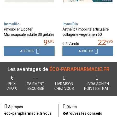
ImmuBio
ImmuBio
PhysioFer Lipofer
Arthelio+ mobilite articulaire
Microcapsulé adulte 30 gélules
collagene vegetarien 60…
9
22
€
95
€
95
€
38
0
/unité
AJOUTER
AJOUTER
Les avantages de
ÉCO-PARAPHARMACIE.FR
€
PRIX
PAIEMENT
LIVRAISON
LIVRAISON EN
CHOIX
SÉCURISÉ
CHEZ VOUS
POINT RETRAIT
À propos
Divers
éco-parapharmacie.fr vous
Retrouvez les conseils