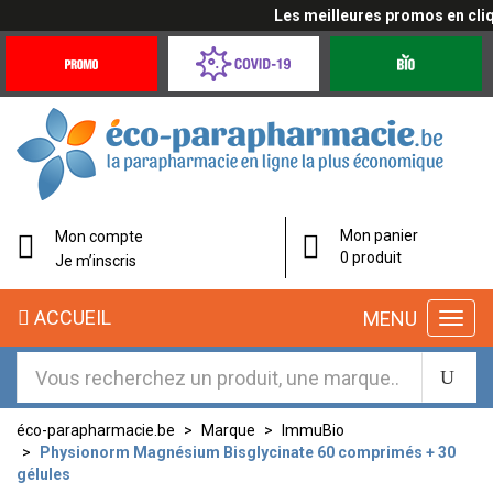
Les meilleures promos en cliqua
Promotions
Covid-
Produits
&
19
bio
Offres
Coronavirus
éco-
Mon panier
Mon compte
parapharmacie.fr
0 produit
Je m’inscris
éco-
ACCUEIL
MENU
parapharmacie.fr
éco-parapharmacie.be
Marque
ImmuBio
Physionorm Magnésium Bisglycinate 60 comprimés + 30
gélules