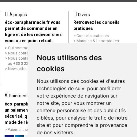
À propos
Divers
éco-parapharmacie.fr vous
Retrouvez les conseils
permet de commander en
pratiques
ligne et de les recevoir chez
Conseils pratiques
vous ou en point retrait.
Marques & Laboratoires
Conditions générales de vente
Qui sommes nous ?
(CGV)
Nous contacter par e-mail
Nous utilisons des
Mentions légales
Nous contacter par téléphone
Données personnelles
au
+33 3 22 71 64 10
cookies
Cookies
Newsletter
Mes préférences Cookies
Grande Pharmacie d’Amiens en
Nous utilisons des cookies et d'autres
ligne
technologies de suivi pour améliorer
€
Livraison / Point retrait
votre expérience de navigation sur
Paiement
Commandez en ligne et
notre site, pour vous montrer un
éco-parapharmacie.fr offre
recevez votre commande
contenu personnalisé et des publicités
un paiement entièrement
rapidement chez vous ou en
sécurisé, quel que soit le
ciblées, pour analyser le trafic de notre
point retrait
mode de règlement
site et pour comprendre la provenance
Livraison chez vous ou en
Paiement sécurisé et simple
de nos visiteurs.
points relais