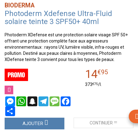
BIODERMA
Photoderm Xdefense Ultra-Fluid
solaire teinte 3 SPF50+ 40ml
Photoderm XDefense est une protection solaire visage SPF 50+
offrant une protection complète face aux agresseurs
environnementaux : rayons UV, lumière visible, infra-rouges et
pollution. Destiné aux peaux claires à moyennes, Photoderm
XDefense teinte 3 convient pour tous les types de peaux.
14
€
95
€
75
373
/
l.
Messenger
WhatsApp
Snapchat
Telegram
Message
Facebook
Partager
CONTINUER
AJOUTER