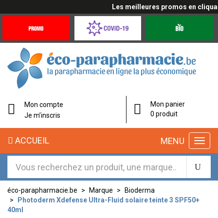
Les meilleures promos en cliquant 
Promotions
Covid-
Produits
&
19
bio
Offres
Coronavirus
éco-
Mon panier
Mon compte
parapharmacie.fr
0 produit
Je m’inscris
éco-
ACCUEIL
MENU
parapharmacie.fr
éco-parapharmacie.be
Marque
Bioderma
Photoderm Xdefense Ultra-Fluid solaire teinte 3 SPF50+
40ml