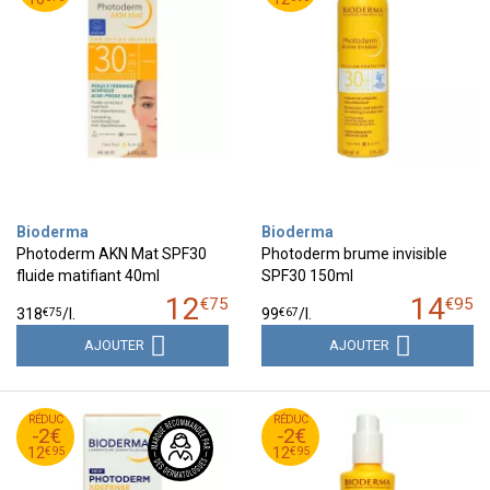
Bioderma
Bioderma
Photoderm AKN Mat SPF30
Photoderm brume invisible
fluide matifiant 40ml
SPF30 150ml
12
14
€
75
€
95
€
75
€
67
318
/
l.
99
/
l.
AJOUTER
AJOUTER
95
€
95
€
RÉDUC
14
RÉDUC
14
-2€
-2€
95
€
95
€
12
12
€
95
€
95
12
12