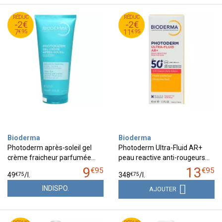
95
€
95
€
RÉDUC
9
RÉDUC
13
-2€
-2€
95
€
95
€
7
11
€
95
€
95
7
11
Bioderma
Bioderma
Photoderm après-soleil gel
Photoderm Ultra-Fluid AR+
crème fraicheur parfumée…
peau reactive anti-rougeurs…
9
13
€
95
€
95
€
75
€
75
49
/
l.
348
/
l.
INDISPO.
AJOUTER