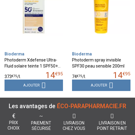
Bioderma
Bioderma
Photoderm Xdefense Ultra-
Photoderm spray invisible
Fluid solaire teinte 1 SPF50+…
SPF30 peau sensible 200ml
14
14
€
95
€
95
€
75
€
75
373
/
l.
74
/
l.
AJOUTER
AJOUTER
Les avantages de
ÉCO-PARAPHARMACIE.FR
€
PRIX
PAIEMENT
LIVRAISON
LIVRAISON EN
CHOIX
SÉCURISÉ
CHEZ VOUS
POINT RETRAIT